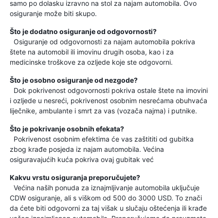
samo po dolasku izravno na stol za najam automobila. Ovo
osiguranje može biti skupo.
Što je dodatno osiguranje od odgovornosti?
Osiguranje od odgovornosti za najam automobila pokriva
štete na automobil ili imovinu drugih osoba, kao i za
medicinske troškove za ozljede koje ste odgovorni.
Što je osobno osiguranje od nezgode?
Dok pokrivenost odgovornosti pokriva ostale štete na imovini
i ozljede u nesreći, pokrivenost osobnim nesrećama obuhvaća
liječnike, ambulante i smrt za vas (vozača najma) i putnike.
Što je pokrivanje osobnih efekata?
Pokrivenost osobnim efektima će vas zaštititi od gubitka
zbog krađe posjeda iz najam automobila. Većina
osiguravajućih kuća pokriva ovaj gubitak već
Kakvu vrstu osiguranja preporučujete?
Većina naših ponuda za iznajmljivanje automobila uključuje
CDW osiguranje, ali s viškom od 500 do 3000 USD. To znači
da ćete biti odgovorni za taj višak u slučaju oštećenja ili krađe