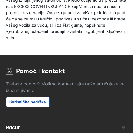
vašeg iznajmljenog automobila. Preporučujemo da preuzmete
naš EXCESS COVER INSURANCE koji Vam se nudi u našem
procesu rezervacije. Ovo osiguranje za višak pokrića osigurat
će da se za malu količinu pokrivaš u slučaju nezgode ili krađe
vašeg vozila za vuču, ali i za Flat gume, napuknute
vjetrobrane, oštećenih prednjih svjetala, izgubljenih ključeva i
vuče.
Pomoć i kontakt
Trebate pomoć? Molimo kontaktirajte naše stručnjake za
iznajmljivanje.
Korisnička podrška
Račun