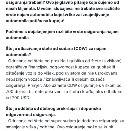
osiguranja trebam? Ovo je glavno pitanje koje čujemo od
naših klijenata. U većini slučajeva, ne trebate sve različite
vrste najam automobila koje tvrtke za iznajmljivanje
automobila potiču na kupnju!
Počnimo s objašnjenjem različite vrste osiguranja najam
automobila.
Što je otkazivanje štete od sudara (CDW) za najam
automobila?
Odricanje od štete od prekida / gubitka od štete (s viškom)
ograničava financijsku odgovornost kupaca za gubitak ili
oštećenje vozila do višak, pod uvjetom da nije uzrokovana
nepažnjom vozača / iznajmljivača ili dijelom izuzeća
osiguranja. Primjer: Ako uzmete CDW osiguranje s viškom od
700 dolara, bit ćete pokriveni za štetu i krađu, ali s odbitkom
od 700 USD.
Što je odšteta od štetnog prekršaja ili dopunska
odgovornost osiguranja.
Odricanje od štete od super sudara je dodatno osiguranje za
smanjenje viška / odbitne. Ovo osiguranje može se kupiti