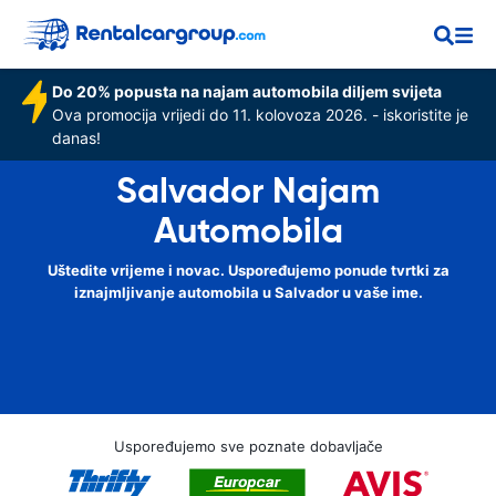
Do 20% popusta na najam automobila diljem svijeta
Ova promocija vrijedi do 11. kolovoza 2026. - iskoristite je
danas!
Salvador Najam
Automobila
Uštedite vrijeme i novac. Uspoređujemo ponude tvrtki za
iznajmljivanje automobila u Salvador u vaše ime.
Uspoređujemo sve poznate dobavljače