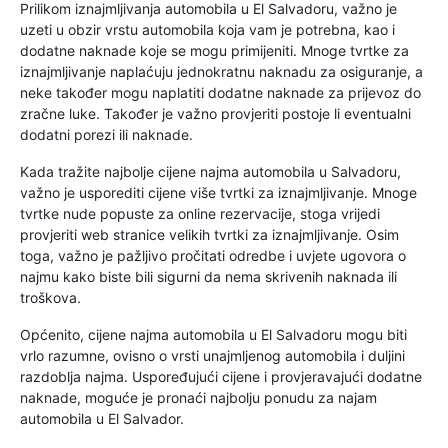
Prilikom iznajmljivanja automobila u El Salvadoru, važno je
uzeti u obzir vrstu automobila koja vam je potrebna, kao i
dodatne naknade koje se mogu primijeniti. Mnoge tvrtke za
iznajmljivanje naplaćuju jednokratnu naknadu za osiguranje, a
neke također mogu naplatiti dodatne naknade za prijevoz do
zračne luke. Također je važno provjeriti postoje li eventualni
dodatni porezi ili naknade.
Kada tražite najbolje cijene najma automobila u Salvadoru,
važno je usporediti cijene više tvrtki za iznajmljivanje. Mnoge
tvrtke nude popuste za online rezervacije, stoga vrijedi
provjeriti web stranice velikih tvrtki za iznajmljivanje. Osim
toga, važno je pažljivo pročitati odredbe i uvjete ugovora o
najmu kako biste bili sigurni da nema skrivenih naknada ili
troškova.
Općenito, cijene najma automobila u El Salvadoru mogu biti
vrlo razumne, ovisno o vrsti unajmljenog automobila i duljini
razdoblja najma. Uspoređujući cijene i provjeravajući dodatne
naknade, moguće je pronaći najbolju ponudu za najam
automobila u El Salvador.