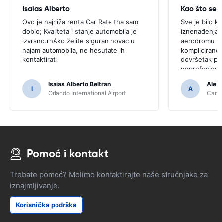
Isaias Alberto
Kao što se i
Ovo je najniža renta Car Rate tha sam
Sve je bilo k
dobio; Kvaliteta i stanje automobila je
iznenađenja.r
izvrsno.rnAko želite siguran novac u
aerodromu Ca
najam automobila, ne hesutate ih
komplicirano,
kontaktirati
dovršetak pro
neprofesiona
Isaias Alberto Beltran
Alex
I
A
Orlando International Airport
Cancu
Pomoć i kontakt
Trebate pomoć? Molimo kontaktirajte naše stručnjake za
iznajmljivanje.
Korisnička podrška