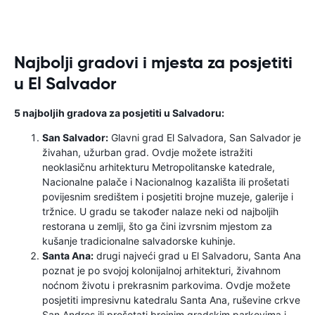
Najbolji gradovi i mjesta za posjetiti
u El Salvador
5 najboljih gradova za posjetiti u Salvadoru:
San Salvador:
Glavni grad El Salvadora, San Salvador je
živahan, užurban grad. Ovdje možete istražiti
neoklasičnu arhitekturu Metropolitanske katedrale,
Nacionalne palače i Nacionalnog kazališta ili prošetati
povijesnim središtem i posjetiti brojne muzeje, galerije i
tržnice. U gradu se također nalaze neki od najboljih
restorana u zemlji, što ga čini izvrsnim mjestom za
kušanje tradicionalne salvadorske kuhinje.
Santa Ana:
drugi najveći grad u El Salvadoru, Santa Ana
poznat je po svojoj kolonijalnoj arhitekturi, živahnom
noćnom životu i prekrasnim parkovima. Ovdje možete
posjetiti impresivnu katedralu Santa Ana, ruševine crkve
San Andres ili prošetati brojnim gradskim parkovima i