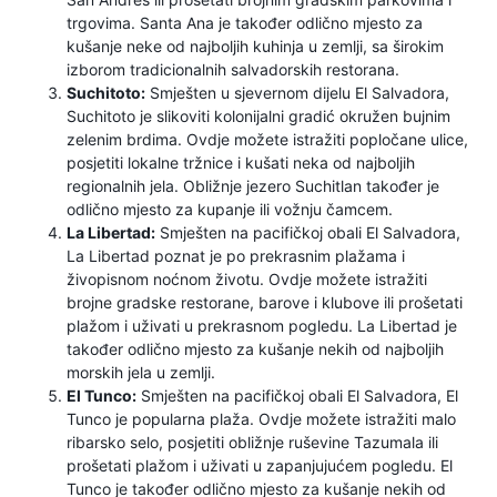
trgovima. Santa Ana je također odlično mjesto za
kušanje neke od najboljih kuhinja u zemlji, sa širokim
izborom tradicionalnih salvadorskih restorana.
Suchitoto:
Smješten u sjevernom dijelu El Salvadora,
Suchitoto je slikoviti kolonijalni gradić okružen bujnim
zelenim brdima. Ovdje možete istražiti popločane ulice,
posjetiti lokalne tržnice i kušati neka od najboljih
regionalnih jela. Obližnje jezero Suchitlan također je
odlično mjesto za kupanje ili vožnju čamcem.
La Libertad:
Smješten na pacifičkoj obali El Salvadora,
La Libertad poznat je po prekrasnim plažama i
živopisnom noćnom životu. Ovdje možete istražiti
brojne gradske restorane, barove i klubove ili prošetati
plažom i uživati ​​u prekrasnom pogledu. La Libertad je
također odlično mjesto za kušanje nekih od najboljih
morskih jela u zemlji.
El Tunco:
Smješten na pacifičkoj obali El Salvadora, El
Tunco je popularna plaža. Ovdje možete istražiti malo
ribarsko selo, posjetiti obližnje ruševine Tazumala ili
prošetati plažom i uživati ​​u zapanjujućem pogledu. El
Tunco je također odlično mjesto za kušanje nekih od