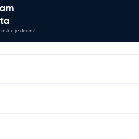
jam
eta
ristite je danas!