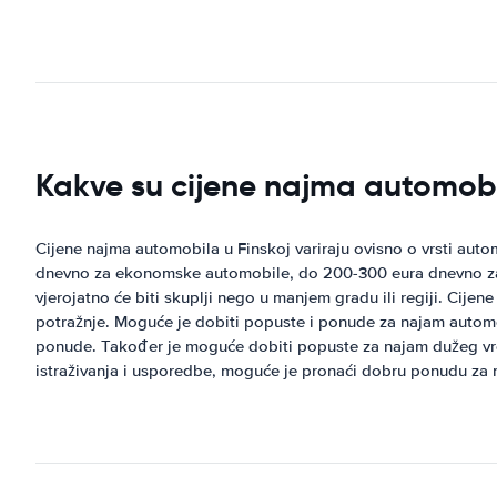
Kakve su cijene najma automobi
Cijene najma automobila u Finskoj variraju ovisno o vrsti auto
dnevno za ekonomske automobile, do 200-300 eura dnevno za 
vjerojatno će biti skuplji nego u manjem gradu ili regiji. Ci
potražnje. Moguće je dobiti popuste i ponude za najam automo
ponude. Također je moguće dobiti popuste za najam dužeg vre
istraživanja i usporedbe, moguće je pronaći dobru ponudu za 