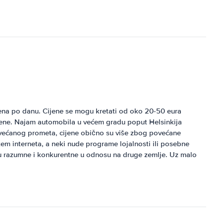
cijena po danu. Cijene se mogu kretati od oko 20-50 eura
ene. Najam automobila u većem gradu poput Helsinkija
povećanog prometa, cijene obično su više zbog povećane
m interneta, a neki nude programe lojalnosti ili posebne
u razumne i konkurentne u odnosu na druge zemlje. Uz malo