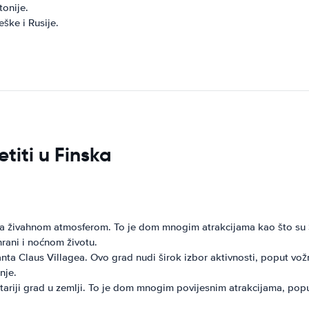
tonije.
ške i Rusije.
etiti u Finska
 sa živahnom atmosferom. To je dom mnogim atrakcijama kao što su 
rani i noćnom životu.
ta Claus Villagea. Ovo grad nudi širok izbor aktivnosti, poput vožn
nje.
stariji grad u zemlji. To je dom mnogim povijesnim atrakcijama, po