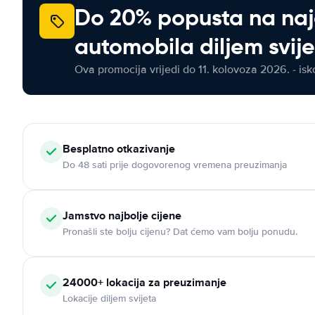
Do 20% popusta na na
automobila diljem svij
Ova promocija vrijedi do 11. kolovoza 2026. - isko
Besplatno otkazivanje
Do 48 sati prije dogovorenog vremena preuzimanja
Jamstvo najbolje cijene
Pronašli ste bolju cijenu? Dat ćemo vam bolju ponudu.
24000+ lokacija za preuzimanje
Lokacije diljem svijeta