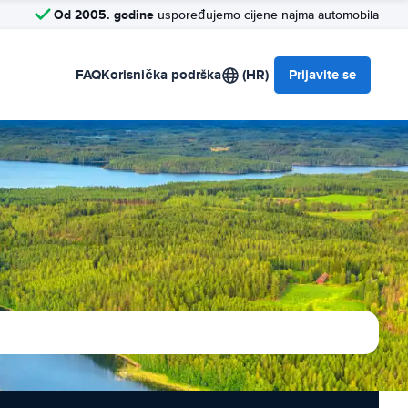
Od 2005. godine
uspoređujemo cijene najma automobila
FAQ
Korisnička podrška
(HR)
Prijavite se