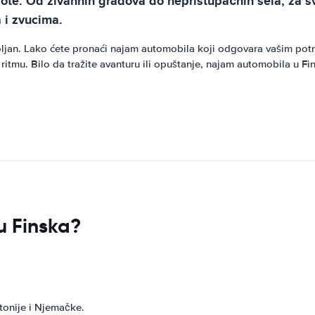
epote. Od živahnih gradova do nepristupačnih sela, za 
 i zvucima.
ljan. Lako ćete pronaći najam automobila koji odgovara vašim potr
ritmu. Bilo da tražite avanturu ili opuštanje, najam automobila u Fin
 u Finska?
tonije i Njemačke.