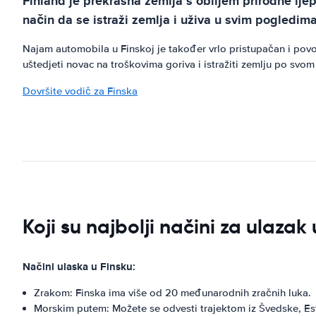
Finland je prekrasna zemlja s obiljem prirodne lj
način da se istraži zemlja i uživa u svim pogledima
Najam automobila u Finskoj je također vrlo pristupačan i povo
uštedjeti novac na troškovima goriva i istražiti zemlju po svom 
Dovršite vodič za Finska
Koji su najbolji načini za ulazak
Načini ulaska u Finsku:
Zrakom: Finska ima više od 20 međunarodnih zračnih luka.
Morskim putem: Možete se odvesti trajektom iz Švedske, Es