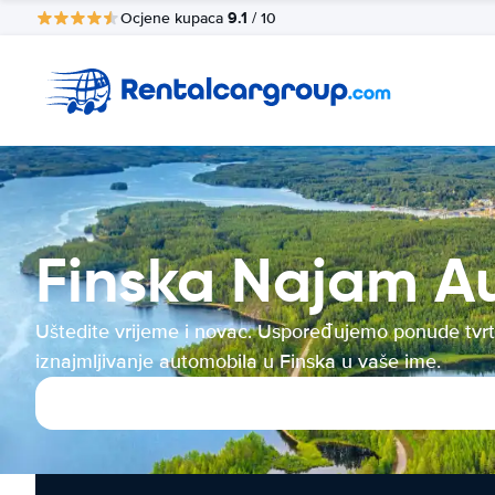
9.1
Ocjene kupaca
/ 10
Finska Najam A
Uštedite vrijeme i novac. Uspoređujemo ponude tvrt
iznajmljivanje automobila u Finska u vaše ime.