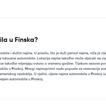
la u Finska?
mobila i dužini najma. U pravilu, što je duži period najma, niža je 
luksuzne automobile. Lokacija najma također može utjecati na cij
jene se također mijenjaju ovisno o vremenu godine. Tijekom sezone 
bila u Finskoj. Mnogi najmoprimci nude popuste za rezervacije pute
menskog razdoblja. U cjelini, cijene najma automobila u Finskoj s
najam automobila u Finskoj.