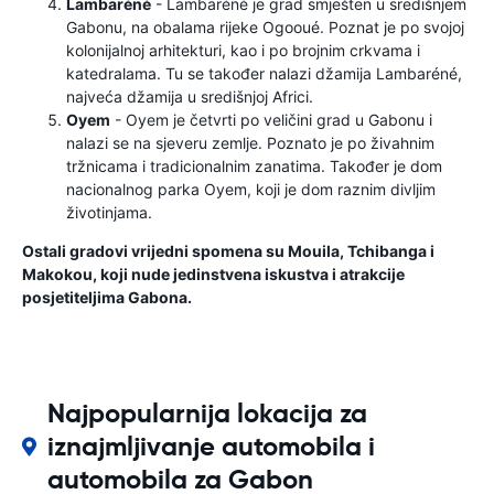
Lambaréné
- Lambaréné je grad smješten u središnjem
Gabonu, na obalama rijeke Ogooué. Poznat je po svojoj
kolonijalnoj arhitekturi, kao i po brojnim crkvama i
katedralama. Tu se također nalazi džamija Lambaréné,
najveća džamija u središnjoj Africi.
Oyem
- Oyem je četvrti po veličini grad u Gabonu i
nalazi se na sjeveru zemlje. Poznato je po živahnim
tržnicama i tradicionalnim zanatima. Također je dom
nacionalnog parka Oyem, koji je dom raznim divljim
životinjama.
Ostali gradovi vrijedni spomena su Mouila, Tchibanga i
Makokou, koji nude jedinstvena iskustva i atrakcije
posjetiteljima Gabona.
Najpopularnija lokacija za
iznajmljivanje automobila i
automobila za Gabon