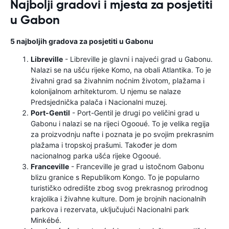
Najbolji gradovi i mjesta za posjetiti
u Gabon
5 najboljih gradova za posjetiti u Gabonu
Libreville
- Libreville je glavni i najveći grad u Gabonu.
Nalazi se na ušću rijeke Komo, na obali Atlantika. To je
živahni grad sa živahnim noćnim životom, plažama i
kolonijalnom arhitekturom. U njemu se nalaze
Predsjednička palača i Nacionalni muzej.
Port-Gentil
- Port-Gentil je drugi po veličini grad u
Gabonu i nalazi se na rijeci Ogooué. To je velika regija
za proizvodnju nafte i poznata je po svojim prekrasnim
plažama i tropskoj prašumi. Također je dom
nacionalnog parka ušća rijeke Ogooué.
Franceville
- Franceville je grad u istočnom Gabonu
blizu granice s Republikom Kongo. To je popularno
turističko odredište zbog svog prekrasnog prirodnog
krajolika i živahne kulture. Dom je brojnih nacionalnih
parkova i rezervata, uključujući Nacionalni park
Minkébé.