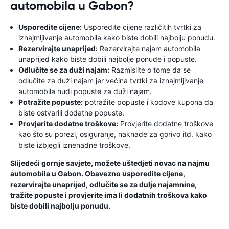
automobila u Gabon?
Usporedite cijene:
Usporedite cijene različitih tvrtki za
iznajmljivanje automobila kako biste dobili najbolju ponudu.
Rezervirajte unaprijed:
Rezervirajte najam automobila
unaprijed kako biste dobili najbolje ponude i popuste.
Odlučite se za duži najam:
Razmislite o tome da se
odlučite za duži najam jer većina tvrtki za iznajmljivanje
automobila nudi popuste za duži najam.
Potražite popuste:
potražite popuste i kodove kupona da
biste ostvarili dodatne popuste.
Provjerite dodatne troškove:
Provjerite dodatne troškove
kao što su porezi, osiguranje, naknade za gorivo itd. kako
biste izbjegli iznenadne troškove.
Slijedeći gornje savjete, možete uštedjeti novac na najmu
automobila u Gabon. Obavezno usporedite cijene,
rezervirajte unaprijed, odlučite se za dulje najamnine,
tražite popuste i provjerite ima li dodatnih troškova kako
biste dobili najbolju ponudu.