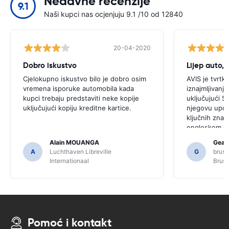
Nedavne recenzije
9.1
Naši kupci nas ocjenjuju 9.1 /10 od 12840
20-04-2020
Dobro iskustvo
Cjelokupno iskustvo bilo je dobro osim
AVIS je tvrtka
vremena isporuke automobila kada
iznajmljivanj
kupci trebaju predstaviti neke kopije
uključujući SA
uključujući kopiju kreditne kartice.
njegovu upor
ključnih znač
engleskom jezi
ovog korisnik
Alain MOUANGA
Gearo
određene mje
A
Luchthaven Libreville
G
bruss
zbog toga mož
Internationaal
Bruss
SAT NAV-a.
Pomoć i kontakt