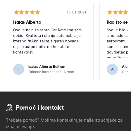
18-01-2021
Isaias Alberto
Kao što se i
Ovo je najniža renta Car Rate tha sam
Sve je bilo k
dobio; Kvaliteta i stanje automobila je
iznenađenja.r
izvrsno.rnAko želite siguran novac u
aerodromu Ca
najam automobila, ne hesutate ih
komplicirano,
kontaktirati
dovršetak pro
neprofesiona
Isaias Alberto Beltran
Alex
I
A
Orlando International Airport
Cancu
Pomoć i kontakt
Trebate pomoć? Molimo kontaktirajte naše stručnjake za
iznajmljivanje.