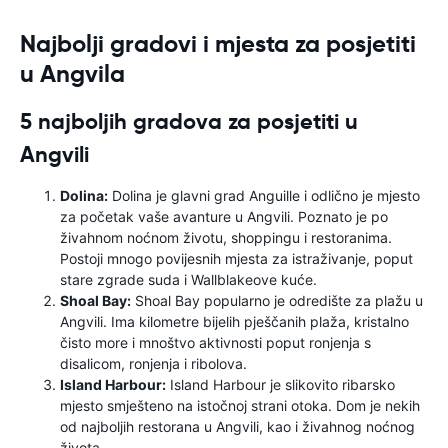
Najbolji gradovi i mjesta za posjetiti
u Angvila
5 najboljih gradova za posjetiti u
Angvili
Dolina:
Dolina je glavni grad Anguille i odlično je mjesto
za početak vaše avanture u Angvili. Poznato je po
živahnom noćnom životu, shoppingu i restoranima.
Postoji mnogo povijesnih mjesta za istraživanje, poput
stare zgrade suda i Wallblakeove kuće.
Shoal Bay:
Shoal Bay popularno je odredište za plažu u
Angvili. Ima kilometre bijelih pješčanih plaža, kristalno
čisto more i mnoštvo aktivnosti poput ronjenja s
disalicom, ronjenja i ribolova.
Island Harbour:
Island Harbour je slikovito ribarsko
mjesto smješteno na istočnoj strani otoka. Dom je nekih
od najboljih restorana u Angvili, kao i živahnog noćnog
života.