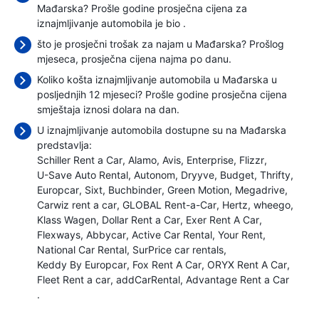
Mađarska? Prošle godine prosječna cijena za
iznajmljivanje automobila je bio
.
što je prosječni trošak za najam u Mađarska? Prošlog
mjeseca, prosječna cijena najma
po danu.
Koliko košta iznajmljivanje automobila u Mađarska u
posljednjih 12 mjeseci? Prošle godine prosječna cijena
smještaja iznosi
dolara na dan.
U iznajmljivanje automobila dostupne su na Mađarska
predstavlja:
Schiller Rent a Car
Alamo
Avis
Enterprise
Flizzr
U-Save Auto Rental
Autonom
Dryyve
Budget
Thrifty
Europcar
Sixt
Buchbinder
Green Motion
Megadrive
Carwiz rent a car
GLOBAL Rent-a-Car
Hertz
wheego
Klass Wagen
Dollar Rent a Car
Exer Rent A Car
Flexways
Abbycar
Active Car Rental
Your Rent
National Car Rental
SurPrice car rentals
Keddy By Europcar
Fox Rent A Car
ORYX Rent A Car
Fleet Rent a car
addCarRental
Advantage Rent a Car
.