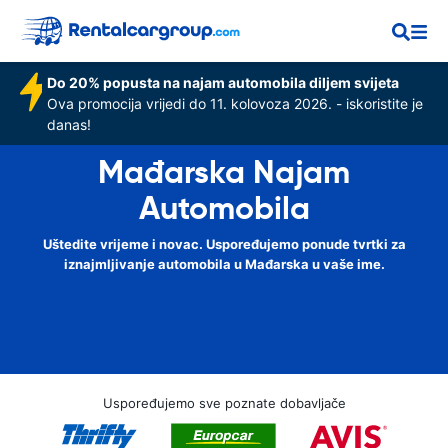
Do 20% popusta na najam automobila diljem svijeta
Ova promocija vrijedi do 11. kolovoza 2026. - iskoristite je
danas!
Mađarska Najam
Automobila
Uštedite vrijeme i novac. Uspoređujemo ponude tvrtki za
iznajmljivanje automobila u Mađarska u vaše ime.
Uspoređujemo sve poznate dobavljače