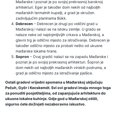
Mađarske i poznat je po svojoj prekrasnoj baroknoj
arhitekturi. Eger je također dom nekih od najboljih
mađarskih termalnih kupelji, a grad je okružen
zadivljujućim planinama Bükk.
Debrecen
– Debrecen je drugi po veličini grad u
Mađarskoj i nalazi se na istoku zemlje. U gradu se
nalaze neke od najdojmljivijih crkava u Mađarskoj, a
glavni trg je odlično mjesto za istraživanje. Debrecen je
također odlično mjesto za probati nešto od ukusne
mađarske lokalne hrane.
Sopron
– Ovaj gradić nalazi se na zapadu Mađarske i
poznat je po svojoj prekrasnoj arhitekturi. Šopron je
dom nekih od najboljih mađarskih vinskih podruma, a
grad je odlično mjesto za istraživanje pješice.
Ostali gradovi vrijedni spomena u Mađarskoj uključuju
Pečuh, Győr i Kecskemét. Svi ovi gradovi imaju mnogo toga
za ponuditi posjetiteljima, od zapanjujuće arhitekture do
ukusne lokalne kuhinje. Gdje god u Mađarskoj otišli,
sigurno ćete doživjeti nezaboravno iskustvo.