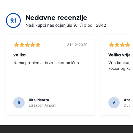
Nedavne recenzije
9.1
Naši kupci nas ocjenjuju 9.1 /10 od 12842
31-12-2020
velika
Velika vrije
Nema problema, brzo i ekonomično
Vrlo konkure
kočionog kol
Rita Picarra
Anth
R
A
Lissabon Airport
Dubli