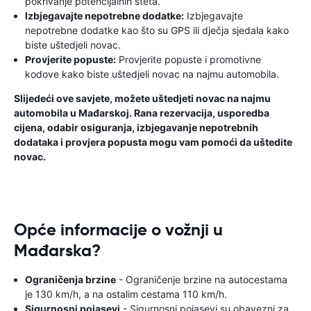
pokrivanje potencijalnih šteta.
Izbjegavajte nepotrebne dodatke:
Izbjegavajte
nepotrebne dodatke kao što su GPS ili dječja sjedala kako
biste uštedjeli novac.
Provjerite popuste:
Provjerite popuste i promotivne
kodove kako biste uštedjeli novac na najmu automobila.
Slijedeći ove savjete, možete uštedjeti novac na najmu
automobila u Mađarskoj. Rana rezervacija, usporedba
cijena, odabir osiguranja, izbjegavanje nepotrebnih
dodataka i provjera popusta mogu vam pomoći da uštedite
novac.
Opće informacije o vožnji u
Mađarska?
Ograničenja brzine
- Ograničenje brzine na autocestama
je 130 km/h, a na ostalim cestama 110 km/h.
Sigurnosni pojasevi
- Sigurnosni pojasevi su obavezni za