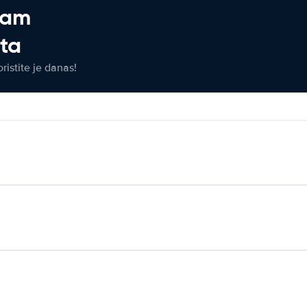
jam
eta
ristite je danas!