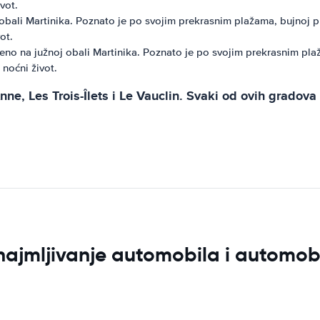
vot.
obali Martinika. Poznato je po svojim prekrasnim plažama, bujnoj pr
ot.
no na južnoj obali Martinika. Poznato je po svojim prekrasnim plaža
 noćni život.
e, Les Trois-Îlets i Le Vauclin. Svaki od ovih gradova n
znajmljivanje automobila i automob