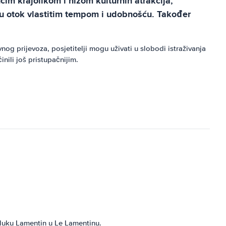
im krajolikom i nizom kulturnih atrakcija,
uju otok vlastitim tempom i udobnošću. Također
g prijevoza, posjetitelji mogu uživati ​​u slobodi istraživanja
nili još pristupačnijim.
luku Lamentin u Le Lamentinu.