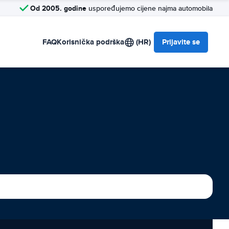
Od 2005. godine
uspoređujemo cijene najma automobila
FAQ
Korisnička podrška
(HR)
Prijavite se