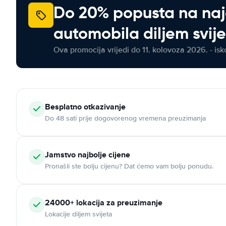
Do 20% popusta na na
automobila diljem svij
Ova promocija vrijedi do 11. kolovoza 2026. - isko
Besplatno otkazivanje
Do 48 sati prije dogovorenog vremena preuzimanja
Jamstvo najbolje cijene
Pronašli ste bolju cijenu? Dat ćemo vam bolju ponudu.
24000+ lokacija za preuzimanje
Lokacije diljem svijeta