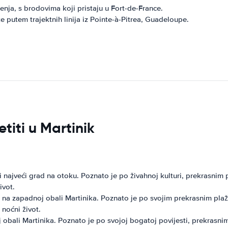
nja, s brodovima koji pristaju u Fort-de-France.
utem trajektnih linija iz Pointe-à-Pitrea, Guadeloupe.
etiti u Martinik
i najveći grad na otoku. Poznato je po živahnoj kulturi, prekrasnim 
ivot.
na zapadnoj obali Martinika. Poznato je po svojim prekrasnim plažam
 noćni život.
j obali Martinika. Poznato je po svojoj bogatoj povijesti, prekrasnim