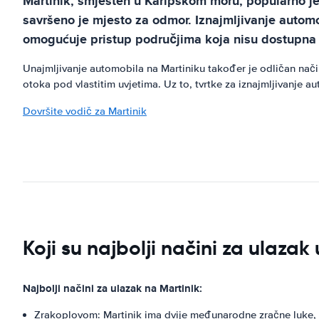
Martinik, smješten u Karipskom moru, popularno je 
savršeno je mjesto za odmor. Iznajmljivanje autom
omogućuje pristup područjima koja nisu dostupna
Unajmljivanje automobila na Martiniku također je odličan način 
otoka pod vlastitim uvjetima. Uz to, tvrtke za iznajmljivanje 
Dovršite vodič za Martinik
Koji su najbolji načini za ulazak
Najbolji načini za ulazak na Martinik:
Zrakoplovom: Martinik ima dvije međunarodne zračne luke, 