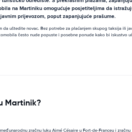
turističko odredište. S prekrasnim plažama, zapanjujuć
obila na Martiniku omogućuje posjetiteljima da istraž
 javnim prijevozom, poput zapanjujuće prašume.
da uštedite novac. Bez potrebe za plaćanjem skupog taksija ili javno
automobila često nude popuste i posebne ponude kako bi iskustvo uči
 u Martinik?
međunarodnu zračnu luku Aimé Césaire u Fort-de-Franceu i zračnu 