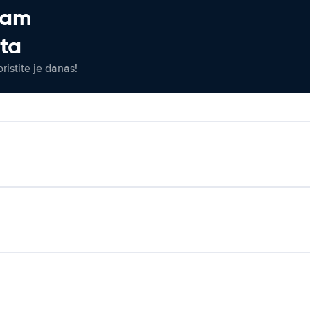
jam
eta
ristite je danas!