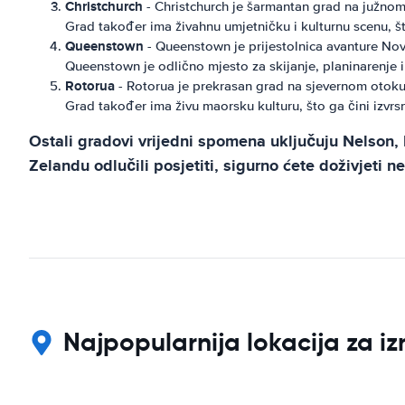
Christchurch
- Christchurch je šarmantan grad na južnom
Grad također ima živahnu umjetničku i kulturnu scenu, št
Queenstown
- Queenstown je prijestolnica avanture Novo
Queenstown je odlično mjesto za skijanje, planinarenje i
Rotorua
- Rotorua je prekrasan grad na sjevernom otoku 
Grad također ima živu maorsku kulturu, što ga čini izvrsn
Ostali gradovi vrijedni spomena uključuju Nelson, 
Zelandu odlučili posjetiti, sigurno ćete doživjeti 
Najpopularnija lokacija za i