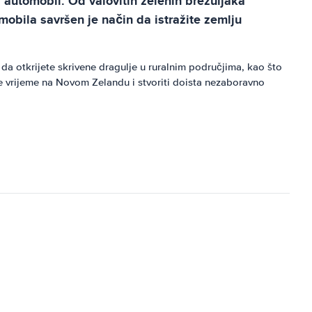
a automobil. Od valovitih zelenih brežuljaka
obila savršen je način da istražite zemlju
 da otkrijete skrivene dragulje u ruralnim područjima, kao što
oje vrijeme na Novom Zelandu i stvoriti doista nezaboravno