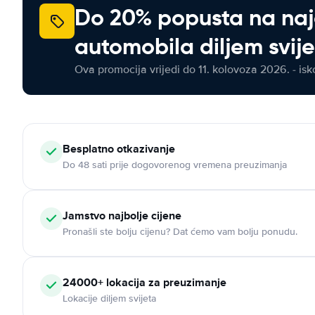
Do 20% popusta na na
automobila diljem svij
Ova promocija vrijedi do 11. kolovoza 2026. - isko
Besplatno otkazivanje
Do 48 sati prije dogovorenog vremena preuzimanja
Jamstvo najbolje cijene
Pronašli ste bolju cijenu? Dat ćemo vam bolju ponudu.
24000+ lokacija za preuzimanje
Lokacije diljem svijeta