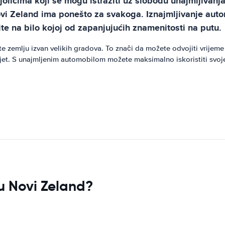
jolicima koji se mogu istražiti uz slobodu unajmljivanj
i Zeland ima ponešto za svakoga. Iznajmljivanje autom
e na bilo kojoj od zapanjujućih znamenitosti na putu.
te zemlju izvan velikih gradova. To znači da možete odvojiti vrijeme
 svijet. S unajmljenim automobilom možete maksimalno iskoristiti sv
 u Novi Zeland?