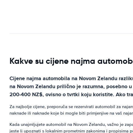
Kakve su cijene najma automobi
Cijene najma automobila na Novom Zelandu razlikuju
na Novom Zelandu prilično je razumna, posebno u 
200-400 NZ$, ovisno o tvrtki koju koristite. Ako traž
Za najbolje cijene, preporuča se rezervirati automobil za naja
naknade ili naknade koje bi mogle biti primjenjive na vaš naja
Kada unajmljujete automobil na Novom Zelandu, važno je zapamt
jeste li upoznati s lokalnim prometnim zakonima i propisima pr