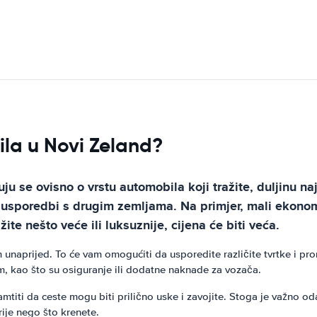
la u Novi Zeland?
 se ovisno o vrstu automobila koji tražite, duljinu na
usporedbi s drugim zemljama. Na primjer, mali ekonom
ite nešto veće ili luksuznije, cijena će biti veća.
m unaprijed. To će vam omogućiti da usporedite različite tvrtke i p
m, kao što su osiguranje ili dodatne naknade za vozača.
iti da ceste mogu biti prilično uske i zavojite. Stoga je važno od
ije nego što krenete.