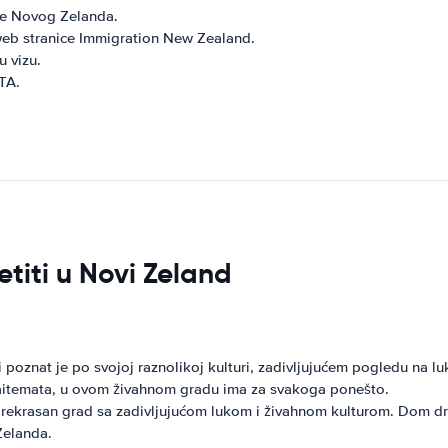
ije Novog Zelanda.
m web stranice Immigration New Zealand.
u vizu.
eTA.
etiti u Novi Zeland
poznat je po svojoj raznolikoj kulturi, zadivljujućem pogledu na l
 Waitemata, u ovom živahnom gradu ima za svakoga ponešto.
rekrasan grad sa zadivljujućom lukom i živahnom kulturom. Dom drž
Zelanda.