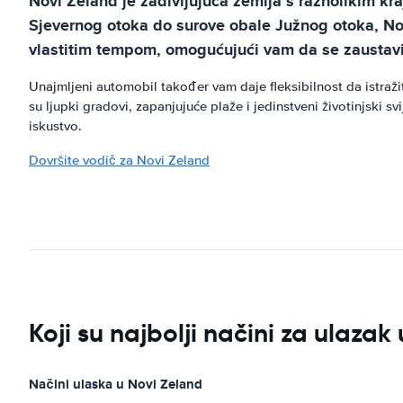
Novi Zeland je zadivljujuća zemlja s raznolikim kra
Sjevernog otoka do surove obale Južnog otoka, Nov
vlastitim tempom, omogućujući vam da se zaustavit
Unajmljeni automobil također vam daje fleksibilnost da istraži
su ljupki gradovi, zapanjujuće plaže i jedinstveni životinjski
iskustvo.
Dovršite vodič za Novi Zeland
Koji su najbolji načini za ulazak
Načini ulaska u Novi Zeland