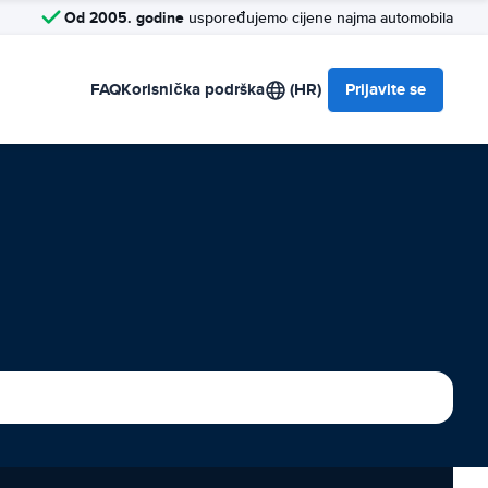
Od 2005. godine
uspoređujemo cijene najma automobila
FAQ
Korisnička podrška
(HR)
Prijavite se