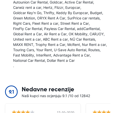
Autounion Car Rental
Goldcar
Active Car Rental
Carwiz rent a car
Hertz
Flizzr
Europcar
Goldcar Key'n Go
Thrifty
Keddy By Europcar
Budget
Green Motion
ORYX Rent A Car
SurPrice car rentals
Right Cars
Fleet Rent a car
Street Rent a Car
FireFly Car Rental
Payless Car Rental
addCarRental
Global Rent a Car
Air Rent a Car
OK Mobility
CARJOY
United rent a car
ABC Rent a car
NÜ Car Rentals
MAXX RENT
Trophy Rent a Car
McRent
Nur Rent a car
Touring Cars
Your Rent
U-Save Auto Rental
Routes
Fast Mobility
InterRent
Advantage Rent a Car
National Car Rental
Dollar Rent a Car
.
Nedavne recenzije
9.1
Naši kupci nas ocjenjuju 9.1 /10 od 12842
17-10-2020