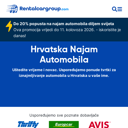
Do 20% popusta na najam automobila diljem svijeta
Ova promocija vrijedi do 11. kolovoza 2026. - iskoristite je
danas!
Hrvatska Najam
Automobila
Uštedite vrijeme i novac. Uspoređujemo ponude tvrtki za
iznajmljivanje automobila u Hrvatska u vaše ime.
Uspoređujemo sve poznate dobavljače