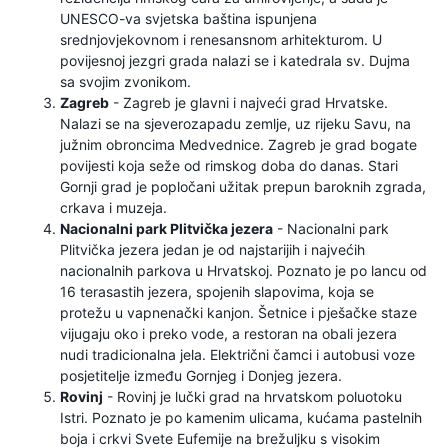
UNESCO-va svjetska baština ispunjena
srednjovjekovnom i renesansnom arhitekturom. U
povijesnoj jezgri grada nalazi se i katedrala sv. Dujma
sa svojim zvonikom.
Zagreb
- Zagreb je glavni i najveći grad Hrvatske.
Nalazi se na sjeverozapadu zemlje, uz rijeku Savu, na
južnim obroncima Medvednice. Zagreb je grad bogate
povijesti koja seže od rimskog doba do danas. Stari
Gornji grad je popločani užitak prepun baroknih zgrada,
crkava i muzeja.
Nacionalni park Plitvička jezera
- Nacionalni park
Plitvička jezera jedan je od najstarijih i najvećih
nacionalnih parkova u Hrvatskoj. Poznato je po lancu od
16 terasastih jezera, spojenih slapovima, koja se
protežu u vapnenački kanjon. Šetnice i pješačke staze
vijugaju oko i preko vode, a restoran na obali jezera
nudi tradicionalna jela. Električni čamci i autobusi voze
posjetitelje između Gornjeg i Donjeg jezera.
Rovinj
- Rovinj je lučki grad na hrvatskom poluotoku
Istri. Poznato je po kamenim ulicama, kućama pastelnih
boja i crkvi Svete Eufemije na brežuljku s visokim