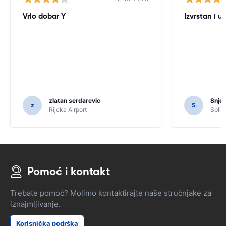
Vrlo dobar ¥
Izvrstan i u
zlatan serdarevic
Snje
z
S
Rijeka Airport
Split 
Pomoć i kontakt
Trebate pomoć? Molimo kontaktirajte naše stručnjake za
iznajmljivanje.
Korisnička podrška