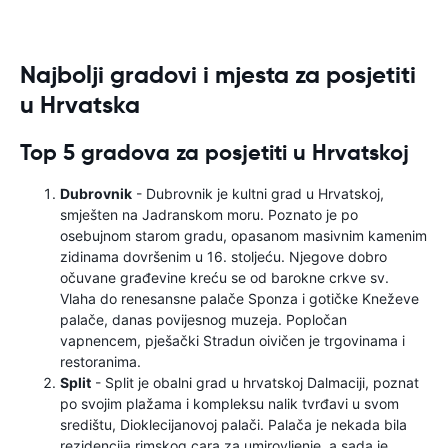
Najbolji gradovi i mjesta za posjetiti
u Hrvatska
Top 5 gradova za posjetiti u Hrvatskoj
Dubrovnik
- Dubrovnik je kultni grad u Hrvatskoj,
smješten na Jadranskom moru. Poznato je po
osebujnom starom gradu, opasanom masivnim kamenim
zidinama dovršenim u 16. stoljeću. Njegove dobro
očuvane građevine kreću se od barokne crkve sv.
Vlaha do renesansne palače Sponza i gotičke Kneževe
palače, danas povijesnog muzeja. Popločan
vapnencem, pješački Stradun oivičen je trgovinama i
restoranima.
Split
- Split je obalni grad u hrvatskoj Dalmaciji, poznat
po svojim plažama i kompleksu nalik tvrđavi u svom
središtu, Dioklecijanovoj palači. Palača je nekada bila
rezidencija rimskog cara za umirovljenje, a sada je