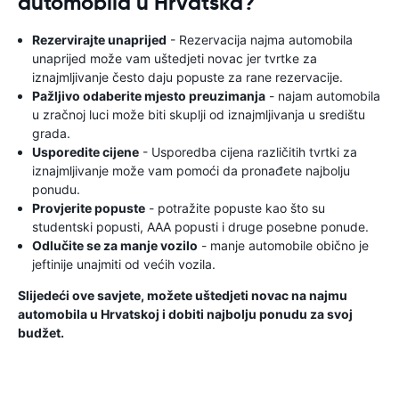
automobila u Hrvatska?
Rezervirajte unaprijed
- Rezervacija najma automobila
unaprijed može vam uštedjeti novac jer tvrtke za
iznajmljivanje često daju popuste za rane rezervacije.
Pažljivo odaberite mjesto preuzimanja
- najam automobila
u zračnoj luci može biti skuplji od iznajmljivanja u središtu
grada.
Usporedite cijene
- Usporedba cijena različitih tvrtki za
iznajmljivanje može vam pomoći da pronađete najbolju
ponudu.
Provjerite popuste
- potražite popuste kao što su
studentski popusti, AAA popusti i druge posebne ponude.
Odlučite se za manje vozilo
- manje automobile obično je
jeftinije unajmiti od većih vozila.
Slijedeći ove savjete, možete uštedjeti novac na najmu
automobila u Hrvatskoj i dobiti najbolju ponudu za svoj
budžet.