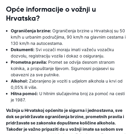
Opće informacije o vožnji u
Hrvatska?
Ograničenja brzine:
Ograničenja brzine u Hrvatskoj su 50
km/h u urbanim područjima, 90 km/h na glavnim cestama i
130 km/h na autocestama.
Dokumenti:
Svi vozači moraju imati važeću vozačku
dozvolu, registraciju vozila i dokaz o osiguranju.
Prometna pravila:
Promet se odvija desnom stranom
kolnika, a propuštanje lijevom. Sigurnosni pojasevi su
obavezni za sve putnike.
Alkohol:
Zabranjeno je voziti s udjelom alkohola u krvi od
0,05% ili više.
Hitna pomoć:
U hitnim slučajevima broj za pomoć na cesti
je 1987.
Vožnja u Hrvatskoj općenito je sigurna i jednostavna, sve
dok se pridržavate ograničenja brzine, prometnih pravila i
pridržavate se zakonske dopuštene količine alkohola.
Također je važno pripaziti da u vožnji imate sa sobom sve