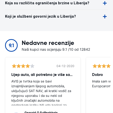
Koja su različita ograničenja brzine u Liberija?
Koji je službeni govorni jezik u Liberija?
Nedavne recenzije
9.1
Naši kupci nas ocjenjuju 9.1 /10 od 12842
04-12-2020
Lijep auto, ali potrebno je više savjeta
Dobro
AVIS je tvrtka koja se bavi
Imala sam vrl
iznajmljivanjem lijepog automobila,
Europcarom
uključujući SAT NAV, ali kratki vodič za
njegovu uporabu i da su neki od
ključnih značajki automobila na
engleskom jeziku bili vrlo korisni za
ovog korisnika. Morali smo tražiti
Gearoid O Suilleabhain