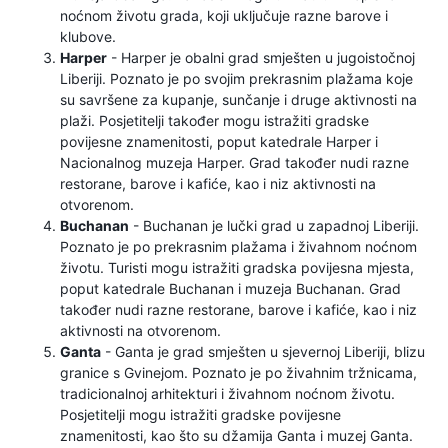
noćnom životu grada, koji uključuje razne barove i
klubove.
Harper
- Harper je obalni grad smješten u jugoistočnoj
Liberiji. Poznato je po svojim prekrasnim plažama koje
su savršene za kupanje, sunčanje i druge aktivnosti na
plaži. Posjetitelji također mogu istražiti gradske
povijesne znamenitosti, poput katedrale Harper i
Nacionalnog muzeja Harper. Grad također nudi razne
restorane, barove i kafiće, kao i niz aktivnosti na
otvorenom.
Buchanan
- Buchanan je lučki grad u zapadnoj Liberiji.
Poznato je po prekrasnim plažama i živahnom noćnom
životu. Turisti mogu istražiti gradska povijesna mjesta,
poput katedrale Buchanan i muzeja Buchanan. Grad
također nudi razne restorane, barove i kafiće, kao i niz
aktivnosti na otvorenom.
Ganta
- Ganta je grad smješten u sjevernoj Liberiji, blizu
granice s Gvinejom. Poznato je po živahnim tržnicama,
tradicionalnoj arhitekturi i živahnom noćnom životu.
Posjetitelji mogu istražiti gradske povijesne
znamenitosti, kao što su džamija Ganta i muzej Ganta.