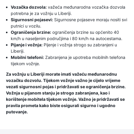
Vozačka dozvola:
važeća međunarodna vozačka dozvola
potrebna je za vožnju u Liberiji.
Sigurnosni pojasevi:
Sigurnosne pojaseve moraju nositi svi
putnici u vozilu.
Ograničenja brzine:
ograničenja brzine su općenito 40
km/h u naseljenim područjima i 80 km/h na autocestama.
Pijanje i vožnja:
Pijenje i vožnja strogo su zabranjeni u
Liberiji.
Mobilni telefoni:
Zabranjena je upotreba mobilnih telefona
tijekom vožnje.
Za vožnju u Liberiji morate imati važeću međunarodnu
vozačku dozvolu. Tijekom vožnje važno je cijelo vrijeme
vezati sigurnosni pojas i pridržavati se ograničenja brzine.
Vožnja u pijanom stanju je strogo zabranjena, kao i
korištenje mobitela tijekom vožnje. Važno je pridržavati se
pravila prometa kako biste osigurali sigurno i ugodno
putovanje.