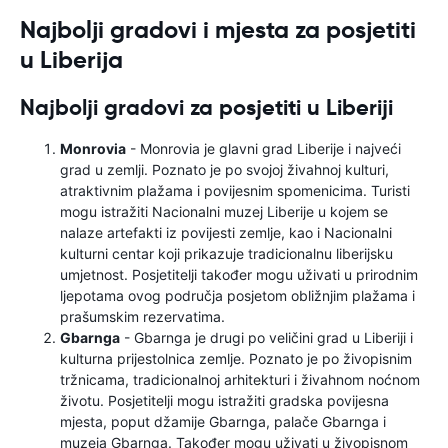
Najbolji gradovi i mjesta za posjetiti
u Liberija
Najbolji gradovi za posjetiti u Liberiji
Monrovia
- Monrovia je glavni grad Liberije i najveći
grad u zemlji. Poznato je po svojoj živahnoj kulturi,
atraktivnim plažama i povijesnim spomenicima. Turisti
mogu istražiti Nacionalni muzej Liberije u kojem se
nalaze artefakti iz povijesti zemlje, kao i Nacionalni
kulturni centar koji prikazuje tradicionalnu liberijsku
umjetnost. Posjetitelji također mogu uživati ​​u prirodnim
ljepotama ovog područja posjetom obližnjim plažama i
prašumskim rezervatima.
Gbarnga
- Gbarnga je drugi po veličini grad u Liberiji i
kulturna prijestolnica zemlje. Poznato je po živopisnim
tržnicama, tradicionalnoj arhitekturi i živahnom noćnom
životu. Posjetitelji mogu istražiti gradska povijesna
mjesta, poput džamije Gbarnga, palače Gbarnga i
muzeja Gbarnga. Također mogu uživati ​​u živopisnom