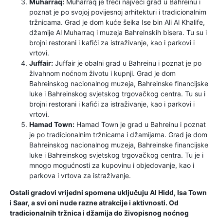
Muharraq:
Muharraq je treći najveći grad u Bahreinu i
poznat je po svojoj povijesnoj arhitekturi i tradicionalnim
tržnicama. Grad je dom kuće šeika Ise bin Ali Al Khalife,
džamije Al Muharraq i muzeja Bahreinskih bisera. Tu su i
brojni restorani i kafići za istraživanje, kao i parkovi i
vrtovi.
Juffair:
Juffair je obalni grad u Bahreinu i poznat je po
živahnom noćnom životu i kupnji. Grad je dom
Bahreinskog nacionalnog muzeja, Bahreinske financijske
luke i Bahreinskog svjetskog trgovačkog centra. Tu su i
brojni restorani i kafići za istraživanje, kao i parkovi i
vrtovi.
Hamad Town:
Hamad Town je grad u Bahreinu i poznat
je po tradicionalnim tržnicama i džamijama. Grad je dom
Bahreinskog nacionalnog muzeja, Bahreinske financijske
luke i Bahreinskog svjetskog trgovačkog centra. Tu je i
mnogo mogućnosti za kupovinu i objedovanje, kao i
parkova i vrtova za istraživanje.
Ostali gradovi vrijedni spomena uključuju Al Hidd, Isa Town
i Saar, a svi oni nude razne atrakcije i aktivnosti. Od
tradicionalnih tržnica i džamija do živopisnog noćnog