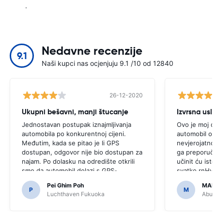
.
Nedavne recenzije
9.1
Naši kupci nas ocjenjuju 9.1 /10 od 12840
26-12-2020
Ukupni bešavni, manji štucanje
Izvrsna usl
Jednostavan postupak iznajmljivanja
Ovo je moj dr
automobila po konkurentnoj cijeni.
automobil od 
Međutim, kada se pitao je li GPS
nevjerojatno,
dostupan, odgovor nije bio dostupan za
ga preporučam
najam. Po dolasku na odredište otkrili
učinit ću isto 
smo da automobil dolazi s GPS-
svatko.rnHval
om.rnrnBilo bi strašno da smo odlučili
pristupačnim 
Pei Ghim Poh
MAI
kupiti GPS jer je bilo potrebno za
P
M
Luchthaven Fukuoka
Abu D
kretanje japanskim cestama.