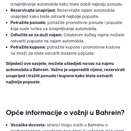
iznajmljivanje automobila kako biste dobili najbolju ponudu.
Rezervirajte unaprijed:
Rezervirajte najam automobila
unaprijed kako biste ostvarili najbolje popuste.
Potražite ponude:
potražite promotivne ponude i popuste
koje nude tvrtke za iznajmljivanje automobila.
Odlučite se za duži najam:
Odabirom dužeg najma možete
ostvariti popuste na najam automobila.
Potražite kupone:
potražite kupone i promotivne kodove
na mreži da biste ostvarili dodatne popuste.
Slijedeći ove savjete, možete uštedjeti novac na najmu
automobila u Bahrein. Važno je usporediti cijene, rezervirati
unaprijed i tražiti ponude i kupone kako biste ostvarili
najbolje popuste.
Opće informacije o vožnji u Bahrein?
Vozačka dozvola:
stranci mogu voziti u Bahreinu s
međunarodnom vozačkom dozvolom ili važećom dozvolom