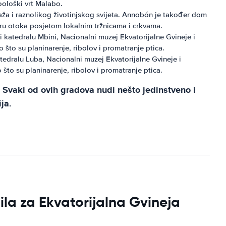
zoološki vrt Malabo.
aža i raznolikog životinjskog svijeta. Annobón je također dom
ulturu otoka posjetom lokalnim tržnicama i crkvama.
ći katedralu Mbini, Nacionalni muzej Ekvatorijalne Gvineje i
 što su planinarenje, ribolov i promatranje ptica.
atedralu Luba, Nacionalni muzej Ekvatorijalne Gvineje i
 što su planinarenje, ribolov i promatranje ptica.
Svaki od ovih gradova nudi nešto jedinstveno i
ja.
ila za Ekvatorijalna Gvineja