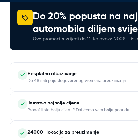
Do 20% popusta na na
automobila diljem svij
Ova promocija vrijedi do 11. kolovoza 2026. - isko
Besplatno otkazivanje
Do 48 sati prije dogovorenog vremena preuzimanja
Jamstvo najbolje cijene
Pronašli ste bolju cijenu? Dat ćemo vam bolju ponudu.
24000+ lokacija za preuzimanje