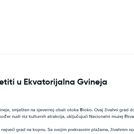
etiti u Ekvatorijalna Gvineja
ineje, smješten na sjevernoj obali otoka Bioko. Ovaj živahni grad d
ođer nudi niz kulturnih atrakcija, uključujući Nacionalni muzej Ekvat
i i najveći grad na kopnu. Sa svojim prekrasnim plažama, živahnim n