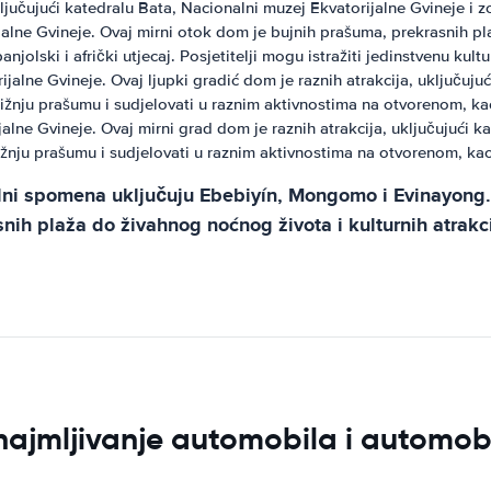
uključujući katedralu Bata, Nacionalni muzej Ekvatorijalne Gvineje i 
jalne Gvineje. Ovaj mirni otok dom je bujnih prašuma, prekrasnih pl
anjolski i afrički utjecaj. Posjetitelji mogu istražiti jedinstvenu k
jalne Gvineje. Ovaj ljupki gradić dom je raznih atrakcija, uključuju
bližnju prašumu i sudjelovati u raznim aktivnostima na otvorenom, kao
alne Gvineje. Ovaj mirni grad dom je raznih atrakcija, uključujući k
ližnju prašumu i sudjelovati u raznim aktivnostima na otvorenom, kao
dni spomena uključuju Ebebiyín, Mongomo i Evinayong. 
asnih plaža do živahnog noćnog života i kulturnih atrakci
znajmljivanje automobila i automob