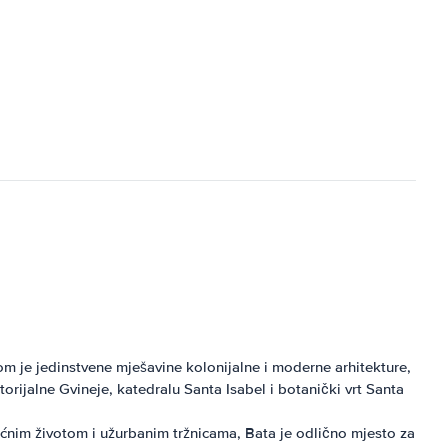
om je jedinstvene mješavine kolonijalne i moderne arhitekture,
orijalne Gvineje, katedralu Santa Isabel i botanički vrt Santa
oćnim životom i užurbanim tržnicama, Bata je odlično mjesto za