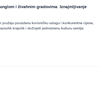
žunglom i živahnim gradovima. Iznajmljivanje
er pružaju pouzdanu korisničku uslugu i konkurentne cijene,
nolik krajolik i doživjeti jedinstvenu kulturu zemlje.