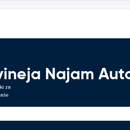
Gvineja Najam Aut
ki za
vaše