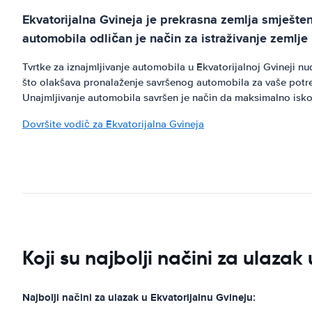
Ekvatorijalna Gvineja je prekrasna zemlja smješte
automobila odličan je način za istraživanje zemlje
Tvrtke za iznajmljivanje automobila u Ekvatorijalnoj Gvineji 
što olakšava pronalaženje savršenog automobila za vaše potrebe
Unajmljivanje automobila savršen je način da maksimalno iskori
Dovršite vodič za Ekvatorijalna Gvineja
Koji su najbolji načini za ulazak
Najbolji načini za ulazak u Ekvatorijalnu Gvineju: