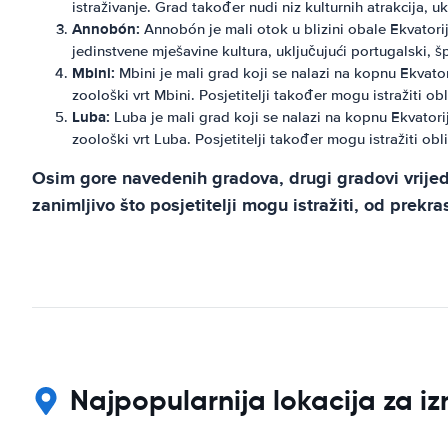
istraživanje. Grad također nudi niz kulturnih atrakcija, 
Annobón:
Annobón je mali otok u blizini obale Ekvatori
jedinstvene mješavine kultura, uključujući portugalski, šp
Mbini:
Mbini je mali grad koji se nalazi na kopnu Ekvatori
zoološki vrt Mbini. Posjetitelji također mogu istražiti o
Luba:
Luba je mali grad koji se nalazi na kopnu Ekvatorij
zoološki vrt Luba. Posjetitelji također mogu istražiti ob
Osim gore navedenih gradova, drugi gradovi vrije
zanimljivo što posjetitelji mogu istražiti, od prekr
Najpopularnija lokacija za i