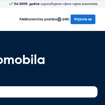
Od 2005. godine
uspoređujemo cijene najma automobila
FAQ
Korisnička podrška
(HR)
Prijavite se
omobila