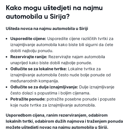
Kako mogu uštedjeti na najmu
automobila u Sirija?
Ušteda novca na najmu automobila u Siriji
Usporedite cijene:
Usporedite cijene različitih tvrtki za
iznajmljivanje automobila kako biste bili sigurni da ćete
dobiti najbolju ponudu.
Rezervirajte ranije:
Rezervirajte najam automobila
unaprijed kako biste dobili najbolje ponude.
Odlučite se za lokalne tvrtke:
Lokalne tvrtke za
iznajmljivanje automobila često nude bolje ponude od
međunarodnih kompanija.
Odlučite se za dulje iznajmljivanje:
Dulje iznajmljivanje
često dolazi s popustima i boljim cijenama.
Potražite ponude:
potražite posebne ponude i popuste
koje nude tvrtke za iznajmljivanje automobila.
Usporedbom cijena, ranim rezerviranjem, odabirom
lokalnih tvrtki, odabirom dužih najmova i traženjem ponuda
možete uštedjeti novac na najmu automobila u Siriji.