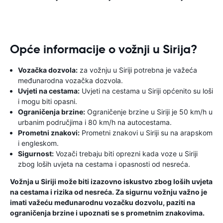
Opće informacije o vožnji u Sirija?
Vozačka dozvola:
za vožnju u Siriji potrebna je važeća
međunarodna vozačka dozvola.
Uvjeti na cestama:
Uvjeti na cestama u Siriji općenito su loši
i mogu biti opasni.
Ograničenja brzine:
Ograničenje brzine u Siriji je 50 km/h u
urbanim područjima i 80 km/h na autocestama.
Prometni znakovi:
Prometni znakovi u Siriji su na arapskom
i engleskom.
Sigurnost:
Vozači trebaju biti oprezni kada voze u Siriji
zbog loših uvjeta na cestama i opasnosti od nesreća.
Vožnja u Siriji može biti izazovno iskustvo zbog loših uvjeta
na cestama i rizika od nesreća. Za sigurnu vožnju važno je
imati važeću međunarodnu vozačku dozvolu, paziti na
ograničenja brzine i upoznati se s prometnim znakovima.