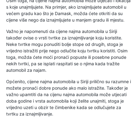
Osim toga, na cijene najma automobila može utjecati i lokacija
s koje unajmljujete. Na primjer, ako iznajmljujete automobil u
većem gradu kao što je Damask, možda ćete otkriti da su
cijene više nego da iznajmljujete u manjem gradu ili mjestu.
Važno je napomenuti da cijene najma automobila u Siriji
također ovise o vrsti tvrtke za iznajmljivanje koju koristite.
Neke tvrtke mogu ponuditi bolje stope od drugih, stoga je
vrijedno istražiti prije nego odlučite koju tvrtku koristiti. Osim
toga, možda ćete moći pronaći popuste ili posebne ponude
nekih tvrtki, pa se isplati raspitati se o njima kada tražite
automobil za najam.
Općenito, cijene najma automobila u Siriji prilično su razumne i
možete pronaći dobre ponude ako malo istražite. Također je
važno upamtiti da na cijenu najma automobila može utjecati
doba godine i vrsta automobila koji želite unajmiti, stoga je
vrijedno uzeti u obzir te čimbenike kada se odlučujete za
tvrtku za iznajmljivanje.