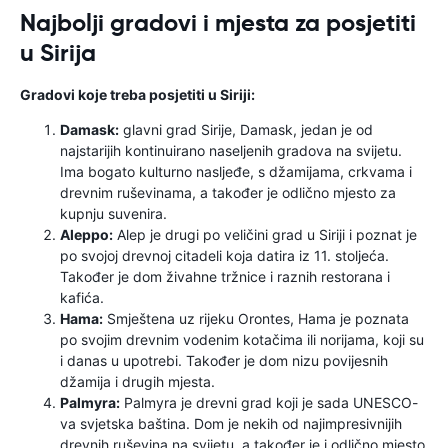
Najbolji gradovi i mjesta za posjetiti
u Sirija
Gradovi koje treba posjetiti u Siriji:
Damask:
glavni grad Sirije, Damask, jedan je od
najstarijih kontinuirano naseljenih gradova na svijetu.
Ima bogato kulturno nasljeđe, s džamijama, crkvama i
drevnim ruševinama, a također je odlično mjesto za
kupnju suvenira.
Aleppo:
Alep je drugi po veličini grad u Siriji i poznat je
po svojoj drevnoj citadeli koja datira iz 11. stoljeća.
Također je dom živahne tržnice i raznih restorana i
kafića.
Hama:
Smještena uz rijeku Orontes, Hama je poznata
po svojim drevnim vodenim kotačima ili norijama, koji su
i danas u upotrebi. Također je dom nizu povijesnih
džamija i drugih mjesta.
Palmyra:
Palmyra je drevni grad koji je sada UNESCO-
va svjetska baština. Dom je nekih od najimpresivnijih
drevnih ruševina na svijetu, a također je i odlično mjesto