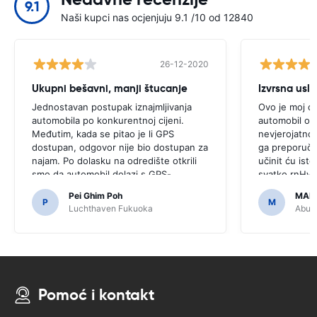
9.1
Naši kupci nas ocjenjuju 9.1 /10 od 12840
26-12-2020
Ukupni bešavni, manji štucanje
Izvrsna usl
Jednostavan postupak iznajmljivanja
Ovo je moj dr
automobila po konkurentnoj cijeni.
automobil od 
Međutim, kada se pitao je li GPS
nevjerojatno,
dostupan, odgovor nije bio dostupan za
ga preporučam
najam. Po dolasku na odredište otkrili
učinit ću isto 
smo da automobil dolazi s GPS-
svatko.rnHval
om.rnrnBilo bi strašno da smo odlučili
pristupačnim 
Pei Ghim Poh
MAI
kupiti GPS jer je bilo potrebno za
P
M
Luchthaven Fukuoka
Abu D
kretanje japanskim cestama.
Pomoć i kontakt