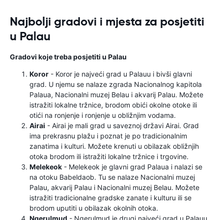
Najbolji gradovi i mjesta za posjetiti
u Palau
Gradovi koje treba posjetiti u Palau
Koror
- Koror je najveći grad u Palauu i bivši glavni
grad. U njemu se nalaze zgrada Nacionalnog kapitola
Palaua, Nacionalni muzej Belau i akvarij Palau. Možete
istražiti lokalne tržnice, brodom obići okolne otoke ili
otići na ronjenje i ronjenje u obližnjim vodama.
Airai
- Airai je mali grad u saveznoj državi Airai. Grad
ima prekrasnu plažu i poznat je po tradicionalnim
zanatima i kulturi. Možete krenuti u obilazak obližnjih
otoka brodom ili istražiti lokalne tržnice i trgovine.
Melekeok
- Melekeok je glavni grad Palaua i nalazi se
na otoku Babeldaob. Tu se nalaze Nacionalni muzej
Palau, akvarij Palau i Nacionalni muzej Belau. Možete
istražiti tradicionalne gradske zanate i kulturu ili se
brodom uputiti u obilazak okolnih otoka.
Ngerulmud
- Ngerulmud je drugi najveći grad u Palauu