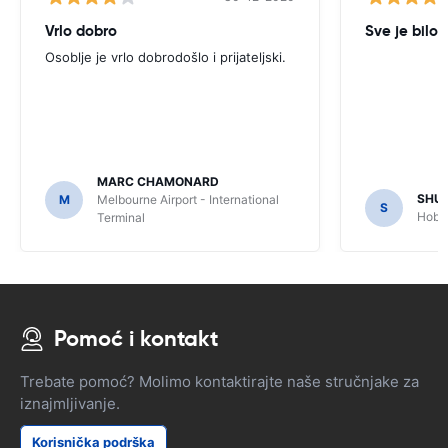
Vrlo dobro
Sve je bilo 
Osoblje je vrlo dobrodošlo i prijateljski.
MARC CHAMONARD
SHU
M
Melbourne Airport - International
S
Hobar
Terminal
Pomoć i kontakt
Trebate pomoć? Molimo kontaktirajte naše stručnjake za
iznajmljivanje.
Korisnička podrška