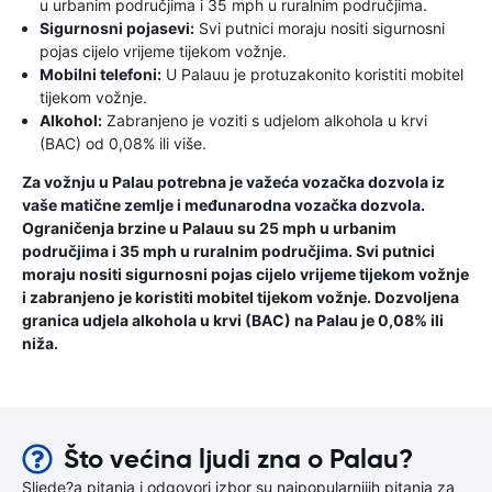
u urbanim područjima i 35 mph u ruralnim područjima.
Sigurnosni pojasevi:
Svi putnici moraju nositi sigurnosni
pojas cijelo vrijeme tijekom vožnje.
Mobilni telefoni:
U Palauu je protuzakonito koristiti mobitel
tijekom vožnje.
Alkohol:
Zabranjeno je voziti s udjelom alkohola u krvi
(BAC) od 0,08% ili više.
Za vožnju u Palau potrebna je važeća vozačka dozvola iz
vaše matične zemlje i međunarodna vozačka dozvola.
Ograničenja brzine u Palauu su 25 mph u urbanim
područjima i 35 mph u ruralnim područjima. Svi putnici
moraju nositi sigurnosni pojas cijelo vrijeme tijekom vožnje
i zabranjeno je koristiti mobitel tijekom vožnje. Dozvoljena
granica udjela alkohola u krvi (BAC) na Palau je 0,08% ili
niža.
Što većina ljudi zna o Palau?
Sljede?a pitanja i odgovori izbor su najpopularnijih pitanja za