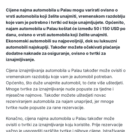
Cijene najma automobila u Palau mogu varirati ovisno o
vrsti automobila koji želite unajmiti, vremenskom razdoblju
koje vam je potrebno i tvrtki od koje unajmljujete. Općenito,
najam automobila u Palau koštat će između 50 i 150 USD po
danu, ovisno o vrsti automobila koji želite unajmiti.
Ekonomski automobili su najpovoljniji, dok su luksuzni
automobili najskuplji. Također možete očekivati ​​plaćanje
dodatne naknade za osiguranje, ovisno o tvrtki za
iznajmljivanje.
Cijena iznajmljivanja automobila u Palau također može ovisiti o
vremenskom razdoblju koje vam je automobil potreban.
Općenito, što duže unajmite automobil, to ćete više uštedjeti.
Mnoge tvrtke za iznajmljivanje nude popuste za tjedne i
mjesečne najmove. Također možete uštedjeti novac
rezerviranjem automobila za najam unaprijed, jer mnoge
tvrtke nude popuste za rane rezervacije.
Konačno, cijena najma automobila u Palau također može
ovisiti o tvrtki za iznajmljivanje koju koristite. Prije rezervacije
važno je usporediti različite tvrtke i njihove cijene. Istraživanje