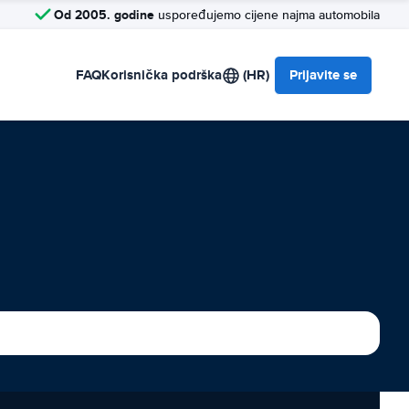
Od 2005. godine
uspoređujemo cijene najma automobila
FAQ
Korisnička podrška
(HR)
Prijavite se