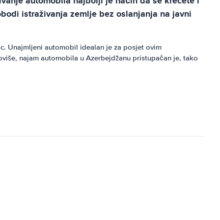
ivanje automobila najbolji je način da se krećete i
odi istraživanja zemlje bez oslanjanja na javni
c. Unajmljeni automobil idealan je za posjet ovim
Štoviše, najam automobila u Azerbejdžanu pristupačan je, tako