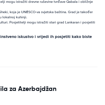
ji mogu istražiti drevne ruševine tvrđave Qabala i obližnje
 Sheki, koja je UNESCO-va svjetska baština. Grad je također
 lokalnoj kuhinji.
. Posjetitelji mogu istražiti stari grad Lankaran i posjetiti
tveno iskustvo i vrijedi ih posjetiti kako biste
bila za Azerbajdžan