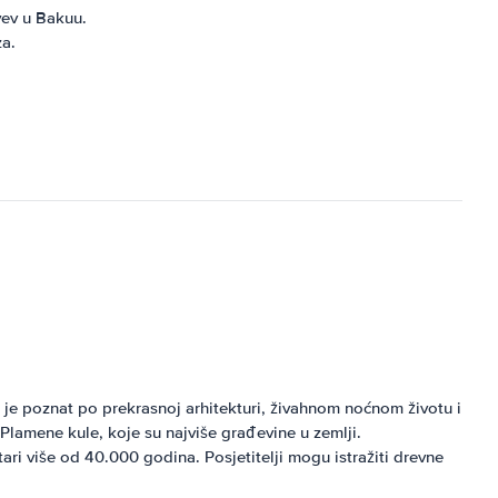
yev u Bakuu.
za.
u je poznat po prekrasnoj arhitekturi, živahnom noćnom životu i
 Plamene kule, koje su najviše građevine u zemlji.
tari više od 40.000 godina. Posjetitelji mogu istražiti drevne