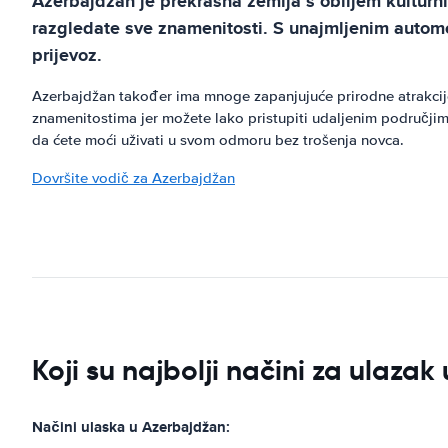
Azerbajdžan je prekrasna zemlja s obiljem kulturnih
razgledate sve znamenitosti. S unajmljenim automob
prijevoz.
Azerbajdžan također ima mnoge zapanjujuće prirodne atrakcije,
znamenitostima jer možete lako pristupiti udaljenim područjima
da ćete moći uživati u svom odmoru bez trošenja novca.
Dovršite vodič za Azerbajdžan
Koji su najbolji načini za ulaza
Načini ulaska u Azerbajdžan: