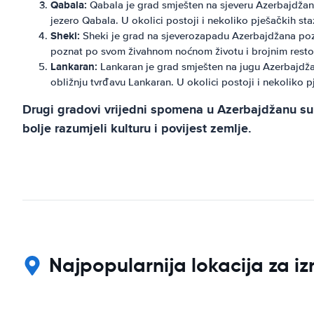
Qabala:
Qabala je grad smješten na sjeveru Azerbajdžana
jezero Qabala. U okolici postoji i nekoliko pješačkih staz
Sheki:
Sheki je grad na sjeverozapadu Azerbajdžana pozna
poznat po svom živahnom noćnom životu i brojnim restoranim
Lankaran:
Lankaran je grad smješten na jugu Azerbajdžana
obližnju tvrđavu Lankaran. U okolici postoji i nekoliko pj
Drugi gradovi vrijedni spomena u Azerbajdžanu su S
bolje razumjeli kulturu i povijest zemlje.
Najpopularnija lokacija za i