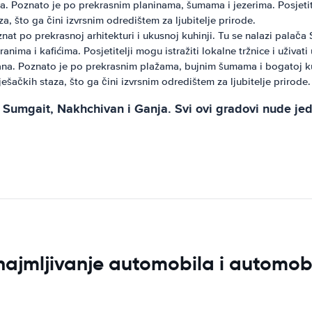
. Poznato je po prekrasnim planinama, šumama i jezerima. Posjetitel
a, što ga čini izvrsnim odredištem za ljubitelje prirode.
t po prekrasnoj arhitekturi i ukusnoj kuhinji. Tu se nalazi palača
a i kafićima. Posjetitelji mogu istražiti lokalne tržnice i uživati u
. Poznato je po prekrasnim plažama, bujnim šumama i bogatoj kulturi
ešačkih staza, što ga čini izvrsnim odredištem za ljubitelje prirode.
umgait, Nakhchivan i Ganja. Svi ovi gradovi nude jedins
znajmljivanje automobila i automo