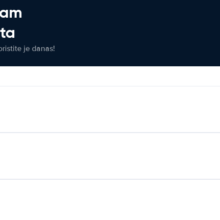
jam
eta
ristite je danas!