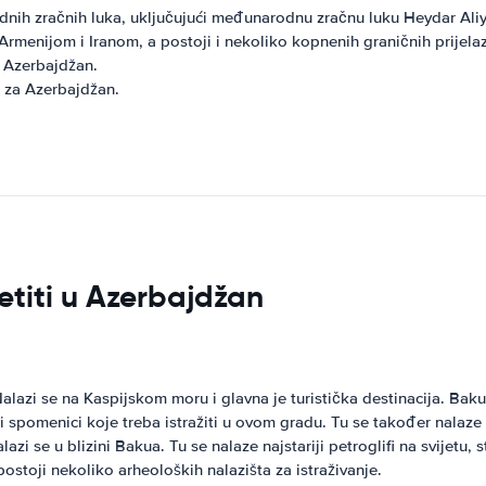
ih zračnih luka, uključujući međunarodnu zračnu luku Heydar Ali
rmenijom i Iranom, a postoji i nekoliko kopnenih graničnih prijela
a Azerbajdžan.
e za Azerbajdžan.
jetiti u Azerbajdžan
alazi se na Kaspijskom moru i glavna je turistička destinacija. Bak
e i spomenici koje treba istražiti u ovom gradu. Tu se također nalaze
 se u blizini Bakua. Tu se nalaze najstariji petroglifi na svijetu, s
 postoji nekoliko arheoloških nalazišta za istraživanje.