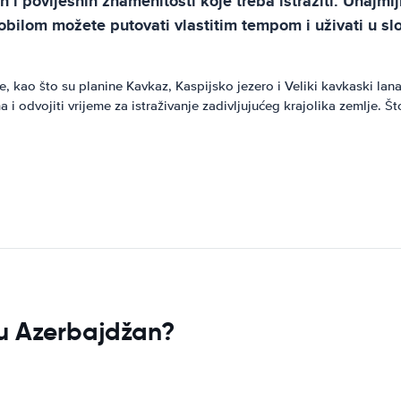
 i povijesnih znamenitosti koje treba istražiti. Unajmlj
ilom možete putovati vlastitim tempom i uživati u slob
 kao što su planine Kavkaz, Kaspijsko jezero i Veliki kavkaski lana
 i odvojiti vrijeme za istraživanje zadivljujućeg krajolika zemlje. 
k u Azerbajdžan?