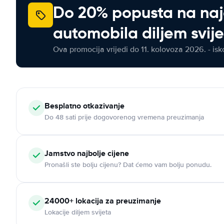
Do 20% popusta na na
automobila diljem svij
Ova promocija vrijedi do 11. kolovoza 2026. - isko
Besplatno otkazivanje
Do 48 sati prije dogovorenog vremena preuzimanja
Jamstvo najbolje cijene
Pronašli ste bolju cijenu? Dat ćemo vam bolju ponudu.
24000+ lokacija za preuzimanje
Lokacije diljem svijeta