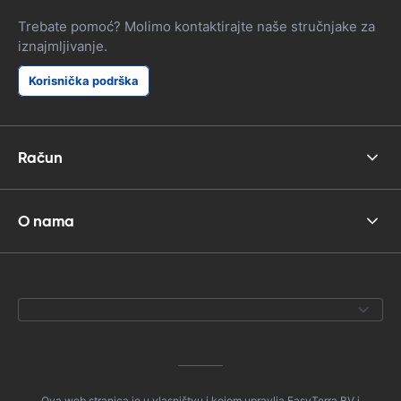
Trebate pomoć? Molimo kontaktirajte naše stručnjake za
iznajmljivanje.
Korisnička podrška
Račun
O nama
Ova web stranica je u vlasništvu i kojom upravlja EasyTerra BV i