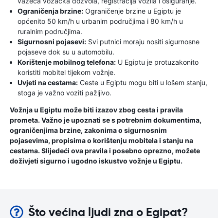
važeća vozačka dozvola, registracija vozila i osiguranje.
Ograničenja brzine:
Ograničenje brzine u Egiptu je
općenito 50 km/h u urbanim područjima i 80 km/h u
ruralnim područjima.
Sigurnosni pojasevi:
Svi putnici moraju nositi sigurnosne
pojaseve dok su u automobilu.
Korištenje mobilnog telefona:
U Egiptu je protuzakonito
koristiti mobitel tijekom vožnje.
Uvjeti na cestama:
Ceste u Egiptu mogu biti u lošem stanju,
stoga je važno voziti pažljivo.
Vožnja u Egiptu može biti izazov zbog cesta i pravila
prometa. Važno je upoznati se s potrebnim dokumentima,
ograničenjima brzine, zakonima o sigurnosnim
pojasevima, propisima o korištenju mobitela i stanju na
cestama. Slijedeći ova pravila i posebno oprezno, možete
doživjeti sigurno i ugodno iskustvo vožnje u Egiptu.
Što većina ljudi zna o Egipat?