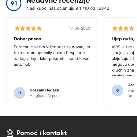
Nedavne recenzije
9.1
Naši kupci nas ocjenjuju 9.1 /10 od 12842
17-06-2020
Dobar posao
Eurocar je velika vrijednost za novac, im
AVIS je tvrtka
tako sretan specaily nakon besplatne
iznajmljivanj
nadogradnje, lako pokupiti i spustiti vaš
uključujući SA
automobil
njegovu upor
ključnih znač
engleskom jezi
ovog korisnik
Gearo
određene mje
Hossam Hegazy
G
bruss
H
zbog toga mož
Hurghada Airport
Bruss
SAT NAV-a.
Pomoć i kontakt