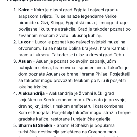
Kairo
- Kairo je glavni grad Egipta i najveći grad u
arapskom svijetu. Tu se nalaze legendarne Velike
piramide u Gizi, Sfinga, Egipatski muzej i mnoge druge
povijesne i kulturne atrakcije. Grad je također poznat po
živahnom noćnom životu i ukusnoj kuhinji.
Luxor
- Luxor je poznat kao najveći svjetski muzej na
otvorenom. Tu se nalaze Dolina kraljeva, hram Karnak i
hram u Luksoru. Također je i ulaz u drevni grad Tebu.
Asuan
- Asuan je poznat po svojim zapanjujućim
nubijskim selima, hramovima i spomenicima. Također je
dom poznate Asuanske brane i hrama Philae. Posjetitelji
se također mogu provozati felukom po Nilu ili posjetiti
lokalne tržnice.
Aleksandrija
- Aleksandrija je živahni lučki grad
smješten na Sredozemnom moru. Poznato je po svojoj
drevnoj knjižnici, rimskom amfiteatru i katakombama
Kom el Shoqafa. Posjetitelji također mogu istražiti brojne
gradske kafiće, restorane i umjetničke galerije.
Sharm El Sheikh
- Sharm El Sheikh je popularna
turistička destinacija smještena na Crvenom moru.