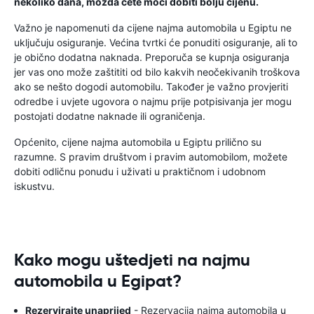
nekoliko dana, možda ćete moći dobiti bolju cijenu.
Važno je napomenuti da cijene najma automobila u Egiptu ne
uključuju osiguranje. Većina tvrtki će ponuditi osiguranje, ali to
je obično dodatna naknada. Preporuča se kupnja osiguranja
jer vas ono može zaštititi od bilo kakvih neočekivanih troškova
ako se nešto dogodi automobilu. Također je važno provjeriti
odredbe i uvjete ugovora o najmu prije potpisivanja jer mogu
postojati dodatne naknade ili ograničenja.
Općenito, cijene najma automobila u Egiptu prilično su
razumne. S pravim društvom i pravim automobilom, možete
dobiti odličnu ponudu i uživati ​​u praktičnom i udobnom
iskustvu.
Kako mogu uštedjeti na najmu
automobila u Egipat?
Rezervirajte unaprijed
- Rezervacija najma automobila u