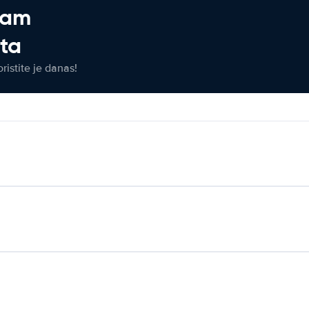
jam
eta
ristite je danas!