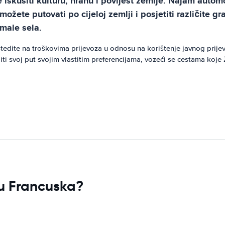
e iskusiti kulturu, hranu i povijest zemlje. Najam autom
žete putovati po cijeloj zemlji i posjetiti različite gr
 male sela.
dite na troškovima prijevoza u odnosu na korištenje javnog prije
i svoj put svojim vlastitim preferencijama, vozeći se cestama koje ž
k u Francuska?