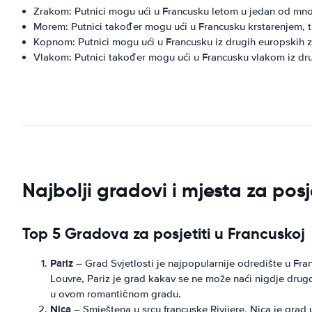
Zrakom: Putnici mogu ući u Francusku letom u jedan od m
Morem: Putnici također mogu ući u Francusku krstarenjem, 
Kopnom: Putnici mogu ući u Francusku iz drugih europskih z
Vlakom: Putnici također mogu ući u Francusku vlakom iz dr
Najbolji gradovi i mjesta za posj
Top 5 Gradova za posjetiti u Francuskoj
Pariz
– Grad Svjetlosti je najpopularnije odredište u Fr
Louvre, Pariz je grad kakav se ne može naći nigdje drugd
u ovom romantičnom gradu.
Nica
– Smještena u srcu francuske Rivijere, Nica je gra