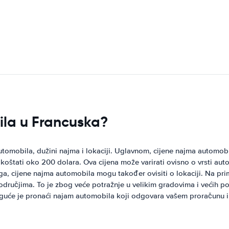
ila u Francuska?
utomobila, dužini najma i lokaciji. Uglavnom, cijene najma automobi
tati oko 200 dolara. Ova cijena može varirati ovisno o vrsti autom
, cijene najma automobila mogu također ovisiti o lokaciji. Na pri
odručjima. To je zbog veće potražnje u velikim gradovima i većih po
oguće je pronaći najam automobila koji odgovara vašem proračunu 