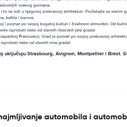
zadovoljiti svakog gurmana.
i to se vidi u njegovoj prekrasnoj arhitekturi. Prošetajte se starim 
, kafića i barova.
skoj i poznat po svojoj bogatoj kulturi i živahnom atmosferi. Od bu
vite isprobati neke od slavnih ribarskih jela grada!
apadnoj Francuskoj. Grad je poznat po svojoj prekrasnoj arhitektu
 isprobati neke od slavnih vina grada!
oj uključuju Strasbourg, Avignon, Montpellier i Brest. 
znajmljivanje automobila i automob