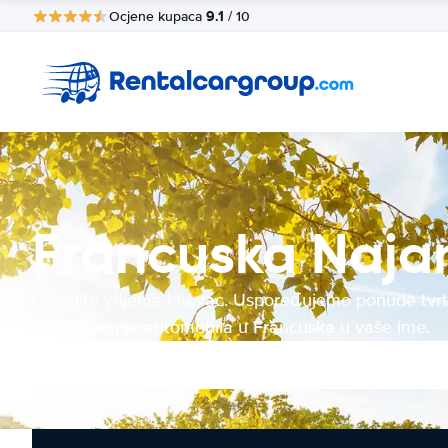
9.1
Ocjene kupaca
/ 10
Francuska Naja
Uštedite vrijeme i novac. Uspoređujemo ponude tvrt
iznajmljivanje automobila u Francuska u vaše ime.