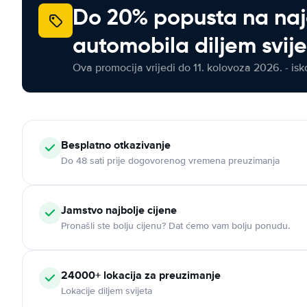
Do 20% popusta na na
automobila diljem svij
Ova promocija vrijedi do 11. kolovoza 2026. - isko
Besplatno otkazivanje
Do 48 sati prije dogovorenog vremena preuzimanja
Jamstvo najbolje cijene
Pronašli ste bolju cijenu? Dat ćemo vam bolju ponudu.
24000+ lokacija za preuzimanje
Lokacije diljem svijeta