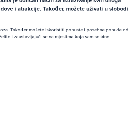
obila je odličan način za istraživanje svih onoga
adove i atrakcije. Također, možete uživati u slobodi
voza. Također možete iskoristiti popuste i posebne ponude od
elite i zaustavljajući se na mjestima koja vam se čine