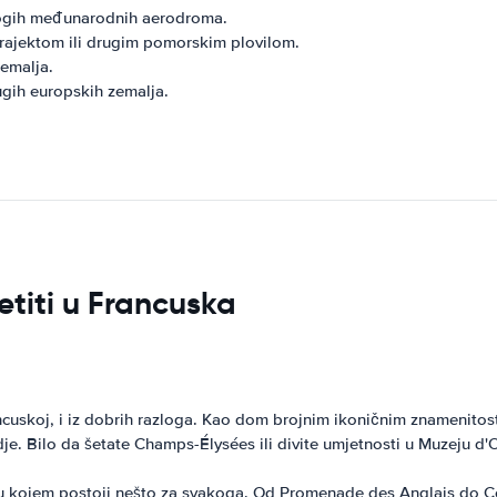
nogih međunarodnih aerodroma.
trajektom ili drugim pomorskim plovilom.
emalja.
ugih europskih zemalja.
etiti u Francuska
ancuskoj, i iz dobrih razloga. Kao dom brojnim ikoničnim znamenitos
je. Bilo da šetate Champs-Élysées ili divite umjetnosti u Muzeju d'O
d u kojem postoji nešto za svakoga. Od Promenade des Anglais do Co