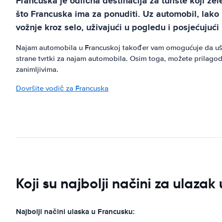
Francuska je odlična destinacija za turiste koji žel
što Francuska ima za ponuditi. Uz automobil, lako mo
vožnje kroz selo, uživajući u pogledu i posjećujući
Najam automobila u Francuskoj također vam omogućuje da ušte
strane tvrtki za najam automobila. Osim toga, možete prilagodit
zanimljivima.
Dovršite vodič za Francuska
Koji su najbolji načini za ulaza
Najbolji načini ulaska u Francusku: