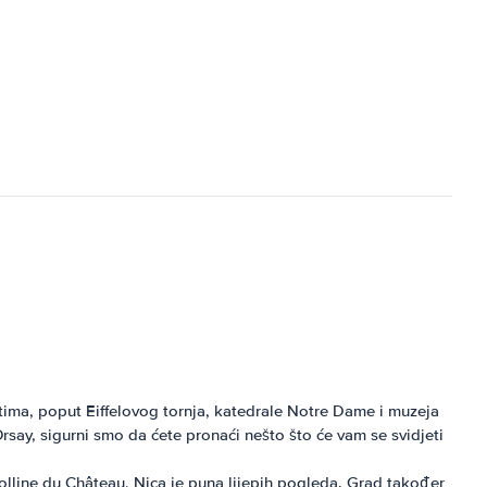
tima, poput Eiffelovog tornja, katedrale Notre Dame i muzeja
rsay, sigurni smo da ćete pronaći nešto što će vam se svidjeti
lline du Château, Nica je puna lijepih pogleda. Grad također