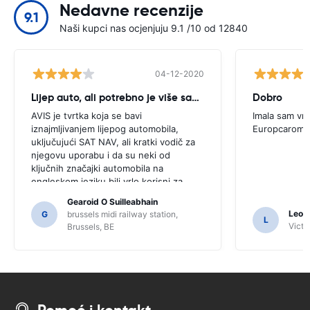
Nedavne recenzije
9.1
Naši kupci nas ocjenjuju 9.1 /10 od 12840
04-12-2020
Lijep auto, ali potrebno je više savjeta
Dobro
AVIS je tvrtka koja se bavi
Imala sam vrl
iznajmljivanjem lijepog automobila,
Europcarom
uključujući SAT NAV, ali kratki vodič za
njegovu uporabu i da su neki od
ključnih značajki automobila na
engleskom jeziku bili vrlo korisni za
ovog korisnika. Morali smo tražiti
Gearoid O Suilleabhain
određene mještane za smjernice i samo
Leon
G
brussels midi railway station,
L
zbog toga možda nismo shvatili funkcije
Victor
Brussels, BE
SAT NAV-a.