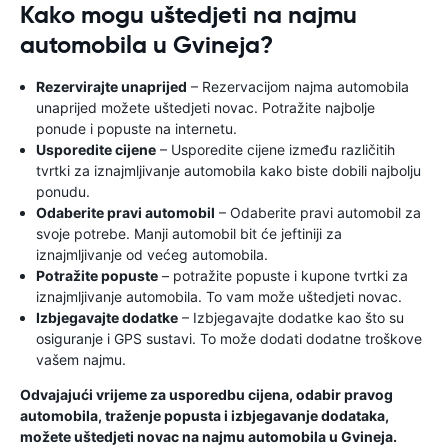
Kako mogu uštedjeti na najmu
automobila u Gvineja?
Rezervirajte unaprijed
– Rezervacijom najma automobila
unaprijed možete uštedjeti novac. Potražite najbolje
ponude i popuste na internetu.
Usporedite cijene
– Usporedite cijene između različitih
tvrtki za iznajmljivanje automobila kako biste dobili najbolju
ponudu.
Odaberite pravi automobil
– Odaberite pravi automobil za
svoje potrebe. Manji automobil bit će jeftiniji za
iznajmljivanje od većeg automobila.
Potražite popuste
– potražite popuste i kupone tvrtki za
iznajmljivanje automobila. To vam može uštedjeti novac.
Izbjegavajte dodatke
– Izbjegavajte dodatke kao što su
osiguranje i GPS sustavi. To može dodati dodatne troškove
vašem najmu.
Odvajajući vrijeme za usporedbu cijena, odabir pravog
automobila, traženje popusta i izbjegavanje dodataka,
možete uštedjeti novac na najmu automobila u Gvineja.