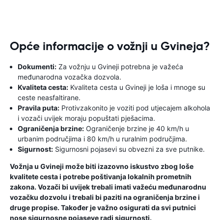
Opće informacije o vožnji u Gvineja?
Dokumenti:
Za vožnju u Gvineji potrebna je važeća
međunarodna vozačka dozvola.
Kvaliteta cesta:
Kvaliteta cesta u Gvineji je loša i mnoge su
ceste neasfaltirane.
Pravila puta:
Protivzakonito je voziti pod utjecajem alkohola
i vozači uvijek moraju popuštati pješacima.
Ograničenja brzine:
Ograničenje brzine je 40 km/h u
urbanim područjima i 80 km/h u ruralnim područjima.
Sigurnost:
Sigurnosni pojasevi su obvezni za sve putnike.
Vožnja u Gvineji može biti izazovno iskustvo zbog loše
kvalitete cesta i potrebe poštivanja lokalnih prometnih
zakona. Vozači bi uvijek trebali imati važeću međunarodnu
vozačku dozvolu i trebali bi paziti na ograničenja brzine i
druge propise. Također je važno osigurati da svi putnici
nose sigurnosne pojaseve radi sigurnosti.