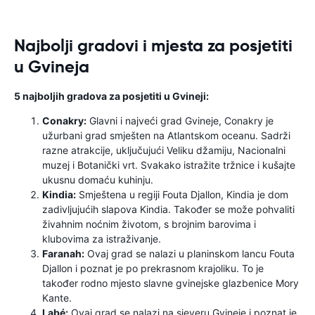
Najbolji gradovi i mjesta za posjetiti
u Gvineja
5 najboljih gradova za posjetiti u Gvineji:
Conakry:
Glavni i najveći grad Gvineje, Conakry je
užurbani grad smješten na Atlantskom oceanu. Sadrži
razne atrakcije, uključujući Veliku džamiju, Nacionalni
muzej i Botanički vrt. Svakako istražite tržnice i kušajte
ukusnu domaću kuhinju.
Kindia:
Smještena u regiji Fouta Djallon, Kindia je dom
zadivljujućih slapova Kindia. Također se može pohvaliti
živahnim noćnim životom, s brojnim barovima i
klubovima za istraživanje.
Faranah:
Ovaj grad se nalazi u planinskom lancu Fouta
Djallon i poznat je po prekrasnom krajoliku. To je
također rodno mjesto slavne gvinejske glazbenice Mory
Kante.
Labé:
Ovaj grad se nalazi na sjeveru Gvineje i poznat je