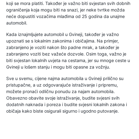
koji se mora platiti. Također je važno biti svjestan svih dobnih
ograničenja koja mogu biti na snazi, jer neke tvrtke možda
neće dopustiti vozačima mlađima od 25 godina da unajme
automobil.
Kada iznajmljujete automobil u Gvineji, također je važno
upoznati se s lokalnim zakonima i običajima. Na primjer,
zabranjeno je voziti nakon što padne mrak, a također je
zabranjeno voziti bez važeće dozvole. Osim toga, važno je
biti svjestan lokalnih uvjeta na cestama, jer su mnoge ceste u
Gvineji u lošem stanju i mogu biti opasne za vožnju.
Sve u svemu, cijene najma automobila u Gvineji prilično su
pristupačne, a uz odgovarajuće istraživanje i pripremu,
možete pronaći odličnu ponudu za najam automobila.
Obavezno obavite svoje istraživanje, budite svjesni svih
dodatnih naknada i poreza i budite svjesni lokalnih zakona i
običaja kako biste osigurali sigurno i ugodno putovanje.