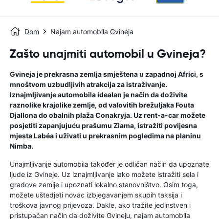
Dom
Najam automobila Gvineja
Zašto unajmiti automobil u Gvineja?
Gvineja je prekrasna zemlja smještena u zapadnoj Africi, s
mnoštvom uzbudljivih atrakcija za istraživanje.
Iznajmljivanje automobila idealan je način da doživite
raznolike krajolike zemlje, od valovitih brežuljaka Fouta
Djallona do obalnih plaža Conakryja. Uz rent-a-car možete
posjetiti zapanjujuću prašumu Ziama, istražiti povijesna
mjesta Labéa i uživati ​​u prekrasnim pogledima na planinu
Nimba.
Unajmljivanje automobila također je odličan način da upoznate
ljude iz Gvineje. Uz iznajmljivanje lako možete istražiti sela i
gradove zemlje i upoznati lokalno stanovništvo. Osim toga,
možete uštedjeti novac izbjegavanjem skupih taksija i
troškova javnog prijevoza. Dakle, ako tražite jedinstven i
pristupačan način da doživite Gvineju, najam automobila