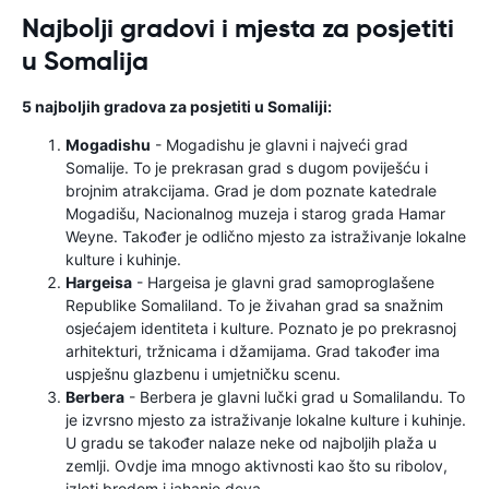
Najbolji gradovi i mjesta za posjetiti
u Somalija
5 najboljih gradova za posjetiti u Somaliji:
Mogadishu
- Mogadishu je glavni i najveći grad
Somalije. To je prekrasan grad s dugom poviješću i
brojnim atrakcijama. Grad je dom poznate katedrale
Mogadišu, Nacionalnog muzeja i starog grada Hamar
Weyne. Također je odlično mjesto za istraživanje lokalne
kulture i kuhinje.
Hargeisa
- Hargeisa je glavni grad samoproglašene
Republike Somaliland. To je živahan grad sa snažnim
osjećajem identiteta i kulture. Poznato je po prekrasnoj
arhitekturi, tržnicama i džamijama. Grad također ima
uspješnu glazbenu i umjetničku scenu.
Berbera
- Berbera je glavni lučki grad u Somalilandu. To
je izvrsno mjesto za istraživanje lokalne kulture i kuhinje.
U gradu se također nalaze neke od najboljih plaža u
zemlji. Ovdje ima mnogo aktivnosti kao što su ribolov,
izleti brodom i jahanje deva.