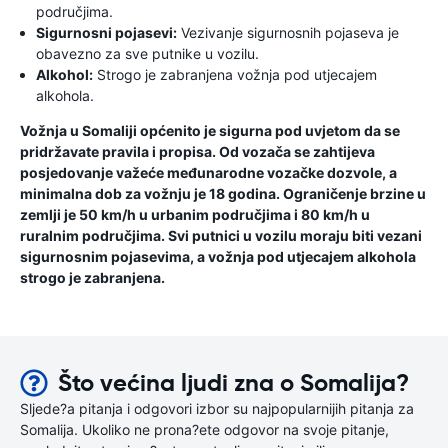
područjima.
Sigurnosni pojasevi:
Vezivanje sigurnosnih pojaseva je
obavezno za sve putnike u vozilu.
Alkohol:
Strogo je zabranjena vožnja pod utjecajem
alkohola.
Vožnja u Somaliji općenito je sigurna pod uvjetom da se
pridržavate pravila i propisa. Od vozača se zahtijeva
posjedovanje važeće međunarodne vozačke dozvole, a
minimalna dob za vožnju je 18 godina. Ograničenje brzine u
zemlji je 50 km/h u urbanim područjima i 80 km/h u
ruralnim područjima. Svi putnici u vozilu moraju biti vezani
sigurnosnim pojasevima, a vožnja pod utjecajem alkohola
strogo je zabranjena.
Što većina ljudi zna o Somalija?
Sljede?a pitanja i odgovori izbor su najpopularnijih pitanja za
Somalija. Ukoliko ne prona?ete odgovor na svoje pitanje,