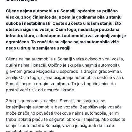
Cijene najma automobila u Somaliji općenito su prilično
visoke, zbog činjenice da je zemlja godinama bila u stanju
sukoba i nestabilnosti. Ceste su često u lošem stanju, što
otežava sigurnu vožnju. Osim toga, nedostaje pouzdana
infrastruktura, a dostupnost automobila za iznajmljivanje je
ograničena. To znači da su cijene najma automobila više
nego u drugim zemljama u regiji.
Cijena najma automobila u Somaliji varira ovisno o vrsti vozila,
duljini najma i lokaciji. Obično je skuplje unajmiti automobil u
glavnom gradu Mogadišu u usporedbi s drugim gradovima u
zemlji. Osim toga, cijena osiguranja automobila često je viša u
Somaliji nego u drugim zemljama. To je zbog činjenice da
postoji veći rizik od nesreća i krađe.
Zbog sigurnosne situacije u Somaliji, ne savjetuje se
iznajmljivanje automobila bez vozača. Zapošljavanje vozača
može značajno povećati troškove najma automobila, jer im
treba isplatiti plaću te osigurati obroke i smještaj. Ako odlučite
unajmiti automobil u Somaliji, važno je osigurati da imate
sveobuhvatno osiguranje.