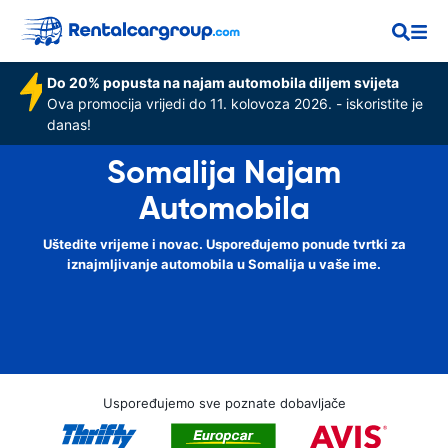
Do 20% popusta na najam automobila diljem svijeta
Ova promocija vrijedi do 11. kolovoza 2026. - iskoristite je
danas!
Somalija Najam
Automobila
Uštedite vrijeme i novac. Uspoređujemo ponude tvrtki za
iznajmljivanje automobila u Somalija u vaše ime.
Uspoređujemo sve poznate dobavljače