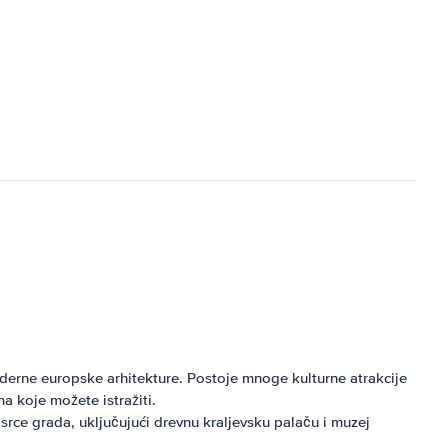
oderne europske arhitekture. Postoje mnoge kulturne atrakcije
a koje možete istražiti.
 srce grada, uključujući drevnu kraljevsku palaču i muzej