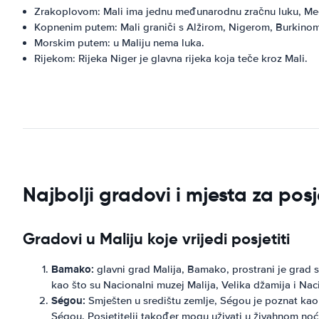
Zrakoplovom: Mali ima jednu međunarodnu zračnu luku, M
Kopnenim putem: Mali graniči s Alžirom, Nigerom, Burkino
Morskim putem: u Maliju nema luka.
Rijekom: Rijeka Niger je glavna rijeka koja teče kroz Mali.
Najbolji gradovi i mjesta za posje
Gradovi u Maliju koje vrijedi posjetiti
Bamako:
glavni grad Malija, Bamako, prostrani je grad s
kao što su Nacionalni muzej Malija, Velika džamija i Naci
Ségou:
Smješten u središtu zemlje, Ségou je poznat kao k
Ségou. Posjetitelji također mogu uživati ​​u živahnom noć