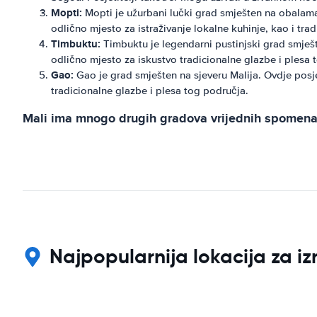
Mopti:
Mopti je užurbani lučki grad smješten na obalama r
odlično mjesto za istraživanje lokalne kuhinje, kao i tra
Timbuktu:
Timbuktu je legendarni pustinjski grad smješte
odlično mjesto za iskustvo tradicionalne glazbe i plesa 
Gao:
Gao je grad smješten na sjeveru Malija. Ovdje posjet
tradicionalne glazbe i plesa tog područja.
Mali ima mnogo drugih gradova vrijednih spomena, k
Najpopularnija lokacija za i