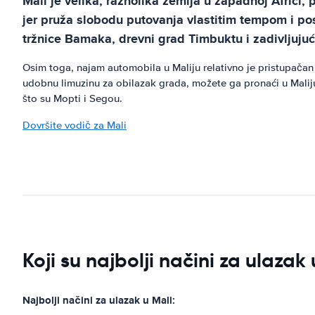
Mali je velika, raznolika zemlja u zapadnoj Africi,
jer pruža slobodu putovanja vlastitim tempom i po
tržnice Bamaka, drevni grad Timbuktu i zadivljuju
Osim toga, najam automobila u Maliju relativno je pristupačan
udobnu limuzinu za obilazak grada, možete ga pronaći u Maliju
što su Mopti i Segou.
Dovršite vodič za Mali
Koji su najbolji načini za ulazak
Najbolji načini za ulazak u Mali: