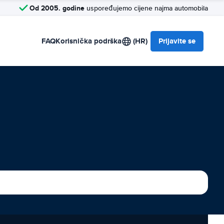
Od 2005. godine
uspoređujemo cijene najma automobila
FAQ
Korisnička podrška
(HR)
Prijavite se