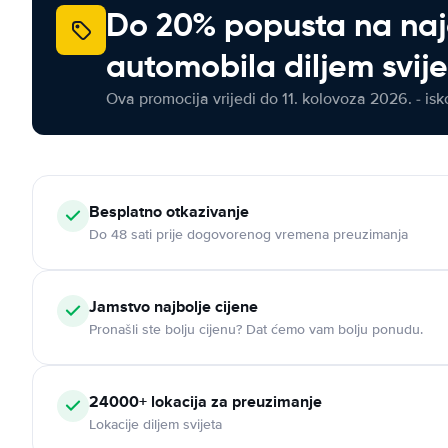
Do 20% popusta na na
automobila diljem svij
Ova promocija vrijedi do 11. kolovoza 2026. - isko
Besplatno otkazivanje
Do 48 sati prije dogovorenog vremena preuzimanja
Jamstvo najbolje cijene
Pronašli ste bolju cijenu? Dat ćemo vam bolju ponudu.
24000+ lokacija za preuzimanje
Lokacije diljem svijeta