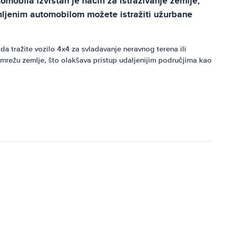
tomobila izvrstan je način za istraživanje zemlje,
jmljenim automobilom možete istražiti užurbane
a tražite vozilo 4x4 za svladavanje neravnog terena ili
 mrežu zemlje, što olakšava pristup udaljenijim područjima kao