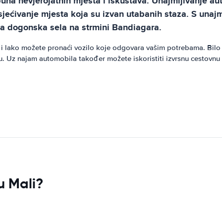
 puna nevjerojatnih mjesta i iskustava. Unajmljivanje au
sjećivanje mjesta koja su izvan utabanih staza. S una
ća dogonska sela na strmini Bandiagara.
 i lako možete pronaći vozilo koje odgovara vašim potrebama. Bilo d
. Uz najam automobila također možete iskoristiti izvrsnu cestovnu
 u Mali?