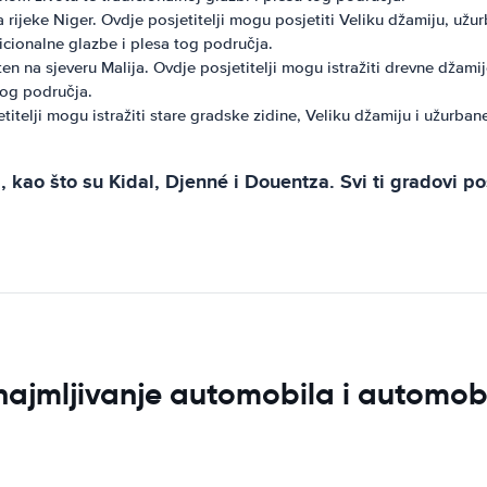
ijeke Niger. Ovdje posjetitelji mogu posjetiti Veliku džamiju, užur
dicionalne glazbe i plesa tog područja.
n na sjeveru Malija. Ovdje posjetitelji mogu istražiti drevne džamij
tog područja.
itelji mogu istražiti stare gradske zidine, Veliku džamiju i užurban
ao što su Kidal, Djenné i Douentza. Svi ti gradovi posj
znajmljivanje automobila i automob