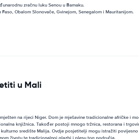
eđunarodnu zračnu luku Senou u Bamaku.
m Faso, Obalom Slonovače, Gvinejom, Senegalom i Mauritanijom.
titi u Mali
mješten na rijeci Niger. Dom je mješavine tradicionalne afričke i m
onalna knjižnica. Također postoji mnogo tržnica, restorana i trgovin
ulturno središte Malija. Ovdje posjetitelji mogu istražiti povijesno
nom životu te tradicionalnoj glazbi i plesu tog područja.