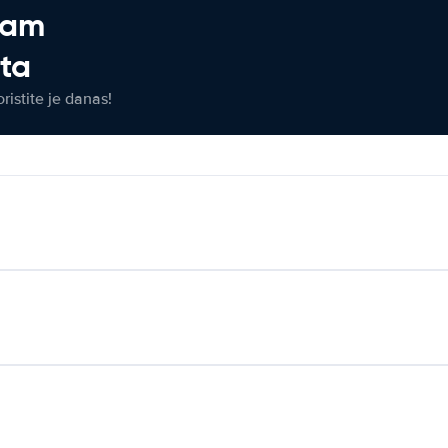
jam
eta
ristite je danas!