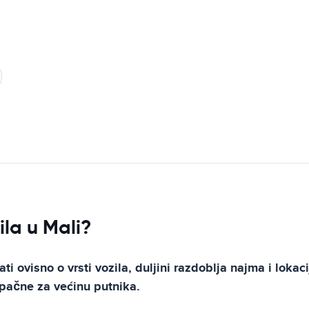
la u Mali?
 ovisno o vrsti vozila, duljini razdoblja najma i lokaci
upačne za većinu putnika.