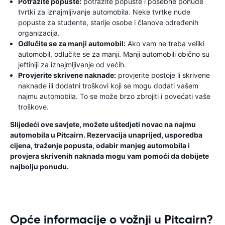
Potražite popuste:
potražite popuste i posebne ponude
tvrtki za iznajmljivanje automobila. Neke tvrtke nude
popuste za studente, starije osobe i članove određenih
organizacija.
Odlučite se za manji automobil:
Ako vam ne treba veliki
automobil, odlučite se za manji. Manji automobili obično su
jeftiniji za iznajmljivanje od većih.
Provjerite skrivene naknade:
provjerite postoje li skrivene
naknade ili dodatni troškovi koji se mogu dodati vašem
najmu automobila. To se može brzo zbrojiti i povećati vaše
troškove.
Slijedeći ove savjete, možete uštedjeti novac na najmu
automobila u Pitcairn. Rezervacija unaprijed, usporedba
cijena, traženje popusta, odabir manjeg automobila i
provjera skrivenih naknada mogu vam pomoći da dobijete
najbolju ponudu.
Opće informacije o vožnji u Pitcairn?