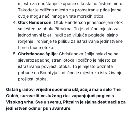
mjesto za opuštanje i kupanje u kristalno čistom moru.
Također je odlično mjesto za promatranje ptica jer se
ovdje mogu naći mnoge vrste morskih ptica.
Otok Henderson:
Otok Henderson je nenaseljeni otok
smješten uz obalu Pitcairna. To je odlično mjesto za
jednodnevni izlet i nudi zadivljujuće poglede, sjajno
ronjenje i ronjenje te priliku za istraživanje jedinstvene
flore i faune otoka.
Christianova špilja:
Christianova špilja nalazi se na
sjeverozapadnoj strani otoka i odlično je mjesto za
istraživanje povijesti otoka. To je mjesto poznate
pobune na Bountyju i odlično je mjesto za istraživanje
prošlosti otoka.
Ostali gradovi vrijedni spomena uključuju malo selo The
Gulch, surove litice Južnog rta i zapanjujući pogled s
Visokog vrha. Sve u svemu, Pitcairn je sjajna destinacija za
jedinstven odmor pun avanture.