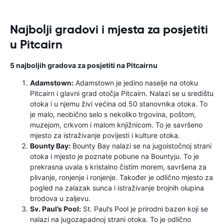
Najbolji gradovi i mjesta za posjetiti
u Pitcairn
5 najboljih gradova za posjetiti na Pitcairnu
Adamstown:
Adamstown je jedino naselje na otoku
Pitcairn i glavni grad otočja Pitcairn. Nalazi se u središtu
otoka i u njemu živi većina od 50 stanovnika otoka. To
je malo, neobično selo s nekoliko trgovina, poštom,
muzejom, crkvom i malom knjižnicom. To je savršeno
mjesto za istraživanje povijesti i kulture otoka.
Bounty Bay:
Bounty Bay nalazi se na jugoistočnoj strani
otoka i mjesto je poznate pobune na Bountyju. To je
prekrasna uvala s kristalno čistim morem, savršena za
plivanje, ronjenje i ronjenje. Također je odlično mjesto za
pogled na zalazak sunca i istraživanje brojnih olupina
brodova u zaljevu.
Sv. Paul’s Pool:
St. Paul’s Pool je prirodni bazen koji se
nalazi na jugozapadnoj strani otoka. To je odlično