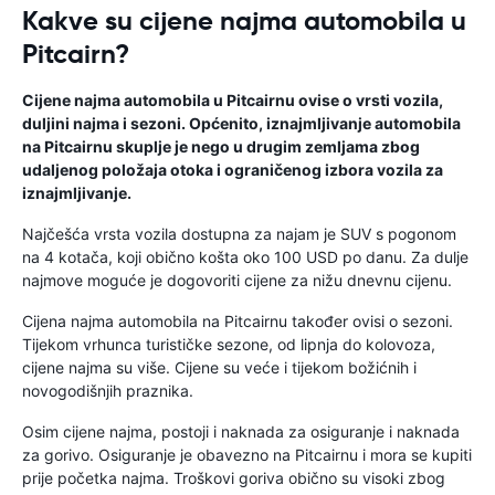
Kakve su cijene najma automobila u
Pitcairn?
Cijene najma automobila u Pitcairnu ovise o vrsti vozila,
duljini najma i sezoni. Općenito, iznajmljivanje automobila
na Pitcairnu skuplje je nego u drugim zemljama zbog
udaljenog položaja otoka i ograničenog izbora vozila za
iznajmljivanje.
Najčešća vrsta vozila dostupna za najam je SUV s pogonom
na 4 kotača, koji obično košta oko 100 USD po danu. Za dulje
najmove moguće je dogovoriti cijene za nižu dnevnu cijenu.
Cijena najma automobila na Pitcairnu također ovisi o sezoni.
Tijekom vrhunca turističke sezone, od lipnja do kolovoza,
cijene najma su više. Cijene su veće i tijekom božićnih i
novogodišnjih praznika.
Osim cijene najma, postoji i naknada za osiguranje i naknada
za gorivo. Osiguranje je obavezno na Pitcairnu i mora se kupiti
prije početka najma. Troškovi goriva obično su visoki zbog