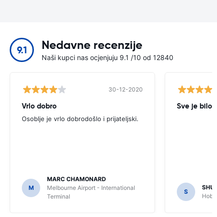
Nedavne recenzije
9.1
Naši kupci nas ocjenjuju 9.1 /10 od 12840
30-12-2020
Vrlo dobro
Sve je bilo 
Osoblje je vrlo dobrodošlo i prijateljski.
MARC CHAMONARD
SHU
M
Melbourne Airport - International
S
Hobar
Terminal