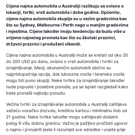
Cijene najma automobila u Australiji razlikuju se ovisno o
lokaciji, tvrtki, vrsti automobila i doba godine. Općenito,
cijene najma automobila skuplje su u većim gradovima kao
što su Sydney, Melbourne i Perth nego u manjim gradovima
i mjestima. Cijene također imaju tendenciju da budu više u
vrijeme najvećeg prometa kao što su školski praznici,
državni praznici i produženi vikendi.
Cijena najma automobila u Australiji može se kretati od oko 30
do 200 USD po danu, ovisno o vrsti automobila i tvrtki za
iznajmljivanje. Manji, ekonomični automobili obično su
najpristupačnija opcija, dok luksuzna vozila i terenska vozila
mogu biti puno skuplji. Neke tvrtke za iznajmljivanje također
nude popuste i posebne ponude, pa se isplati razgledati kako
biste pronašli najbolju ponudu.
Većina tvrtki za iznajmljivanje automobila u Australiji zahtijeva
važeću vozačku dozvolu, kreditnu karticu i minimalnu dob od
21 godine. Neke tvrtke također mogu zahtijevati dodatni
polog ili višu dobnu granicu. Važno je pažljivo pročitati ugovor
o najmu i provjeriti jeste li razumjeli sve odredbe i uvjete prije