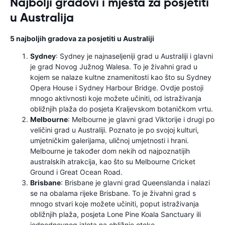
Najbolji gradovi i mjesta za posjetiti
u Australija
5 najboljih gradova za posjetiti u Australiji
Sydney
: Sydney je najnaseljeniji grad u Australiji i glavni
je grad Novog Južnog Walesa. To je živahni grad u
kojem se nalaze kultne znamenitosti kao što su Sydney
Opera House i Sydney Harbour Bridge. Ovdje postoji
mnogo aktivnosti koje možete učiniti, od istraživanja
obližnjih plaža do posjeta Kraljevskom botaničkom vrtu.
Melbourne
: Melbourne je glavni grad Viktorije i drugi po
veličini grad u Australiji. Poznato je po svojoj kulturi,
umjetničkim galerijama, uličnoj umjetnosti i hrani.
Melbourne je također dom nekih od najpoznatijih
australskih atrakcija, kao što su Melbourne Cricket
Ground i Great Ocean Road.
Brisbane
: Brisbane je glavni grad Queenslanda i nalazi
se na obalama rijeke Brisbane. To je živahni grad s
mnogo stvari koje možete učiniti, poput istraživanja
obližnjih plaža, posjeta Lone Pine Koala Sanctuary ili
jednodnevnog izleta na obližnje otoke.