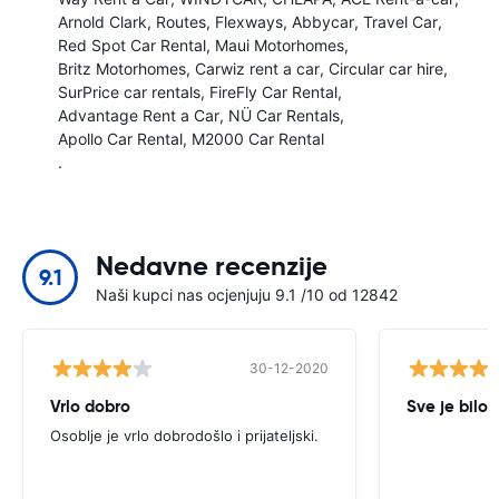
Arnold Clark
Routes
Flexways
Abbycar
Travel Car
Red Spot Car Rental
Maui Motorhomes
Britz Motorhomes
Carwiz rent a car
Circular car hire
SurPrice car rentals
FireFly Car Rental
Advantage Rent a Car
NÜ Car Rentals
Apollo Car Rental
M2000 Car Rental
.
Nedavne recenzije
9.1
Naši kupci nas ocjenjuju 9.1 /10 od 12842
30-12-2020
Vrlo dobro
Sve je bilo 
Osoblje je vrlo dobrodošlo i prijateljski.