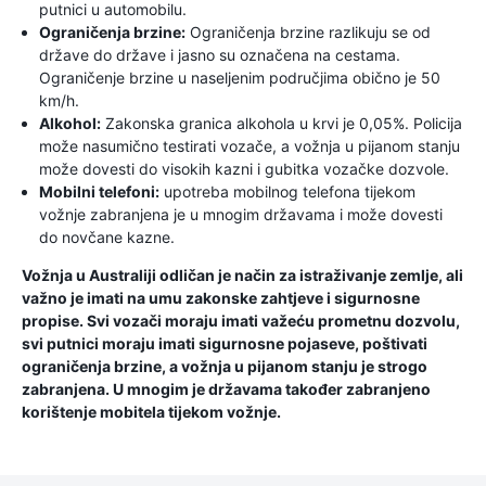
putnici u automobilu.
Ograničenja brzine:
Ograničenja brzine razlikuju se od
države do države i jasno su označena na cestama.
Ograničenje brzine u naseljenim područjima obično je 50
km/h.
Alkohol:
Zakonska granica alkohola u krvi je 0,05%. Policija
može nasumično testirati vozače, a vožnja u pijanom stanju
može dovesti do visokih kazni i gubitka vozačke dozvole.
Mobilni telefoni:
upotreba mobilnog telefona tijekom
vožnje zabranjena je u mnogim državama i može dovesti
do novčane kazne.
Vožnja u Australiji odličan je način za istraživanje zemlje, ali
važno je imati na umu zakonske zahtjeve i sigurnosne
propise. Svi vozači moraju imati važeću prometnu dozvolu,
svi putnici moraju imati sigurnosne pojaseve, poštivati ​​
ograničenja brzine, a vožnja u pijanom stanju je strogo
zabranjena. U mnogim je državama također zabranjeno
korištenje mobitela tijekom vožnje.