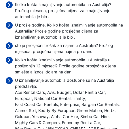
Koliko košta iznajmljivanje automobila na Australija?
Prošlog mjeseca, prosječna cijena za iznajmljivanje
automobila je bio
.
U prošle godine, Koliko košta iznajmljivanje automobila na
Australija? Prošle godine prosječna cijena za
iznajmljivanje automobila je bio
.
što je prosječni trošak za najam u Australija? Prošlog
mjeseca, prosječna cijena najma
po danu.
Koliko košta iznajmljivanje automobila u Australija u
posljednjih 12 mjeseci? Prošle godine prosječna cijena
smještaja iznosi
dolara na dan.
U iznajmljivanje automobila dostupne su na Australija
predstavlja:
Ace Rental Cars
Avis
Budget
Dollar Rent a Car
Europcar
National Car Rental
Thrifty
East Coast Car Rentals
Enterprise
Bargain Car Rentals
Alamo
Sixt
Keddy By Europcar
Green Motion
Hertz
Goldcar
Yesaway
Alpha Car Hire
Simba Car Hire
Mighty Cars & Campers
Economy Rent a Car
Way Rent a Car
WINDYCAR
CHEAPA
ACE Rent-a-car