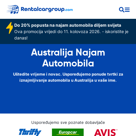
Do 20% popusta na najam automobila diljem svijeta
Ova promocija vrijedi do 11. kolovoza 2026. - iskoristite je
danas!
Australija Najam
Automobila
Uštedite vrijeme i novac. Uspoređujemo ponude tvrtki za
iznajmljivanje automobila u Australija u vaše ime.
Uspoređujemo sve poznate dobavljače