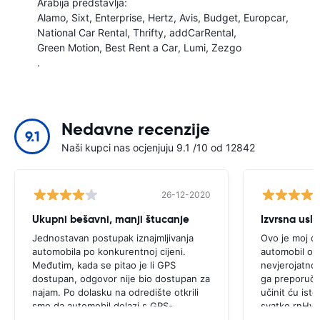
Arabija predstavlja:
Alamo
Sixt
Enterprise
Hertz
Avis
Budget
Europcar
National Car Rental
Thrifty
addCarRental
Green Motion
Best Rent a Car
Lumi
Zezgo
.
Nedavne recenzije
9.1
Naši kupci nas ocjenjuju 9.1 /10 od 12842
26-12-2020
Ukupni bešavni, manji štucanje
Izvrsna usl
Jednostavan postupak iznajmljivanja
Ovo je moj dr
automobila po konkurentnoj cijeni.
automobil od 
Međutim, kada se pitao je li GPS
nevjerojatno,
dostupan, odgovor nije bio dostupan za
ga preporučam
najam. Po dolasku na odredište otkrili
učinit ću isto 
smo da automobil dolazi s GPS-
svatko.rnHval
om.rnrnBilo bi strašno da smo odlučili
pristupačnim 