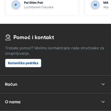
Pei Ghim Poh
MAI
kupiti GPS jer je bilo potrebno za
P
M
Luchthaven Fukuoka
Abu D
kretanje japanskim cestama.
Pomoć i kontakt
Trebate pomoć? Molimo kontaktirajte naše stručnjake za
iznajmljivanje.
Korisnička podrška
Račun
O nama