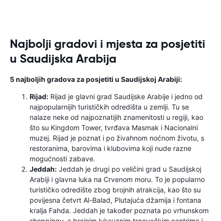
Najbolji gradovi i mjesta za posjetiti
u Saudijska Arabija
5 najboljih gradova za posjetiti u Saudijskoj Arabiji:
Rijad:
Rijad je glavni grad Saudijske Arabije i jedno od
najpopularnijih turističkih odredišta u zemlji. Tu se
nalaze neke od najpoznatijih znamenitosti u regiji, kao
što su Kingdom Tower, tvrđava Masmak i Nacionalni
muzej. Rijad je poznat i po živahnom noćnom životu, s
restoranima, barovima i klubovima koji nude razne
mogućnosti zabave.
Jeddah:
Jeddah je drugi po veličini grad u Saudijskoj
Arabiji i glavna luka na Crvenom moru. To je popularno
turističko odredište zbog brojnih atrakcija, kao što su
povijesna četvrt Al-Balad, Plutajuća džamija i fontana
kralja Fahda. Jeddah je također poznata po vrhunskom
shoppingu, s brojnim luksuznim trgovačkim centrima i