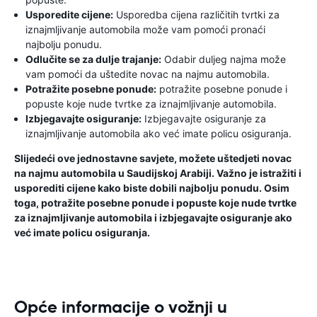
Usporedite cijene:
Usporedba cijena različitih tvrtki za
iznajmljivanje automobila može vam pomoći pronaći
najbolju ponudu.
Odlučite se za dulje trajanje:
Odabir duljeg najma može
vam pomoći da uštedite novac na najmu automobila.
Potražite posebne ponude:
potražite posebne ponude i
popuste koje nude tvrtke za iznajmljivanje automobila.
Izbjegavajte osiguranje:
Izbjegavajte osiguranje za
iznajmljivanje automobila ako već imate policu osiguranja.
Slijedeći ove jednostavne savjete, možete uštedjeti novac
na najmu automobila u Saudijskoj Arabiji. Važno je istražiti i
usporediti cijene kako biste dobili najbolju ponudu. Osim
toga, potražite posebne ponude i popuste koje nude tvrtke
za iznajmljivanje automobila i izbjegavajte osiguranje ako
već imate policu osiguranja.
Opće informacije o vožnji u