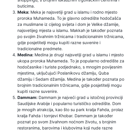
buticima.
Meka:
Meka je najsvetiji grad u islamu i rodno mjesto
proroka Muhameda. To je glavno odredište hodočašća
za muslimane iz cijelog svijeta i dom je Velike džamije,
najsvetijeg mjesta u islamu. Makkah je također poznata
po svojim živahnim tržnicama i tradicionalnim tržnicama,
gdje posjetitelji mogu kupiti razne suvenire i
tradicionalne predmete.
Medina:
Medina je drugi najsvetiji grad u islamu i mjesto
ukopa proroka Muhameda. To je popularno odredište za
hodočasnike i turiste podjednako, s mnogim povijesnim
mjestima, uključujući Poslanikovu džamiju, Quba
džamiju i Sedam džamija. Medina je također poznata po
brojnim tradicionalnim tržnicama, gdje posjetitelji mogu
kupiti razne suvenire.
Dammam:
Dammam je najveći grad u istočnoj provinciji
Saudijske Arabije i popularno turističko odredište. Dom
je mnogih atrakcija, kao što su park kralja Fahda, prolaz
kralja Fahda i tornjevi Khobar. Dammam je također
poznat po svom živahnom noćnom životu, s brojnim
restoranima, barovima i klubovima koji nude razne