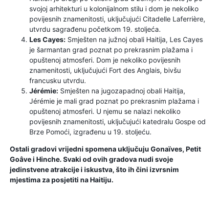
svojoj arhitekturi u kolonijalnom stilu i dom je nekoliko
povijesnih znamenitosti, uključujući Citadelle Laferrière,
utvrdu sagrađenu početkom 19. stoljeća.
Les Cayes:
Smješten na južnoj obali Haitija, Les Cayes
je šarmantan grad poznat po prekrasnim plažama i
opuštenoj atmosferi. Dom je nekoliko povijesnih
znamenitosti, uključujući Fort des Anglais, bivšu
francusku utvrdu.
Jérémie:
Smješten na jugozapadnoj obali Haitija,
Jérémie je mali grad poznat po prekrasnim plažama i
opuštenoj atmosferi. U njemu se nalazi nekoliko
povijesnih znamenitosti, uključujući katedralu Gospe od
Brze Pomoći, izgrađenu u 19. stoljeću.
Ostali gradovi vrijedni spomena uključuju Gonaïves, Petit
Goâve i Hinche. Svaki od ovih gradova nudi svoje
jedinstvene atrakcije i iskustva, što ih čini izvrsnim
mjestima za posjetiti na Haitiju.