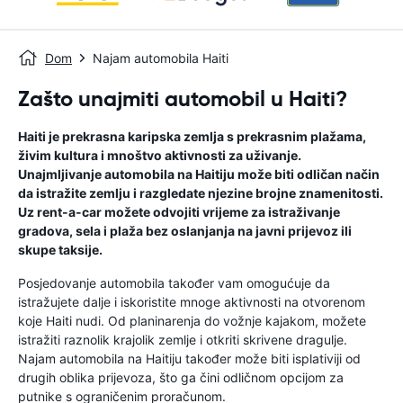
Dom
Najam automobila Haiti
Zašto unajmiti automobil u Haiti?
Haiti je prekrasna karipska zemlja s prekrasnim plažama,
živim kultura i mnoštvo aktivnosti za uživanje.
Unajmljivanje automobila na Haitiju može biti odličan način
da istražite zemlju i razgledate njezine brojne znamenitosti.
Uz rent-a-car možete odvojiti vrijeme za istraživanje
gradova, sela i plaža bez oslanjanja na javni prijevoz ili
skupe taksije.
Posjedovanje automobila također vam omogućuje da
istražujete dalje i iskoristite mnoge aktivnosti na otvorenom
koje Haiti nudi. Od planinarenja do vožnje kajakom, možete
istražiti raznolik krajolik zemlje i otkriti skrivene dragulje.
Najam automobila na Haitiju također može biti isplativiji od
drugih oblika prijevoza, što ga čini odličnom opcijom za
putnike s ograničenim proračunom.