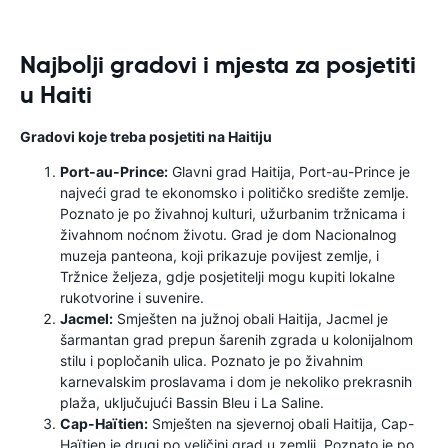
Najbolji gradovi i mjesta za posjetiti
u Haiti
Gradovi koje treba posjetiti na Haitiju
Port-au-Prince:
Glavni grad Haitija, Port-au-Prince je
najveći grad te ekonomsko i političko središte zemlje.
Poznato je po živahnoj kulturi, užurbanim tržnicama i
živahnom noćnom životu. Grad je dom Nacionalnog
muzeja panteona, koji prikazuje povijest zemlje, i
Tržnice željeza, gdje posjetitelji mogu kupiti lokalne
rukotvorine i suvenire.
Jacmel:
Smješten na južnoj obali Haitija, Jacmel je
šarmantan grad prepun šarenih zgrada u kolonijalnom
stilu i popločanih ulica. Poznato je po živahnim
karnevalskim proslavama i dom je nekoliko prekrasnih
plaža, uključujući Bassin Bleu i La Saline.
Cap-Haïtien:
Smješten na sjevernoj obali Haitija, Cap-
Haïtien je drugi po veličini grad u zemlji. Poznato je po