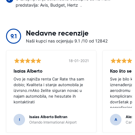
predstavlja:
Avis
Budget
Hertz
.
Nedavne recenzije
9.1
Naši kupci nas ocjenjuju 9.1 /10 od 12842
18-01-2021
Isaias Alberto
Kao što se i
Ovo je najniža renta Car Rate tha sam
Sve je bilo k
dobio; Kvaliteta i stanje automobila je
iznenađenja.r
izvrsno.rnAko želite siguran novac u
aerodromu Ca
najam automobila, ne hesutate ih
komplicirano,
kontaktirati
dovršetak pro
neprofesiona
Isaias Alberto Beltran
Alex
I
A
Orlando International Airport
Cancu