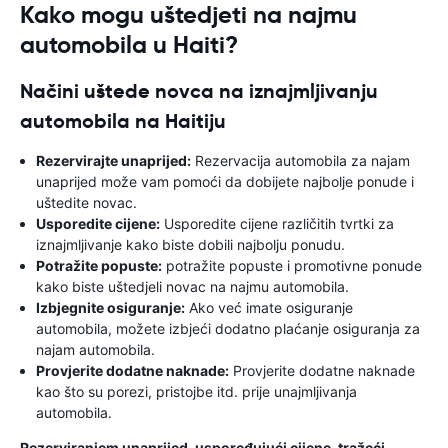
Kako mogu uštedjeti na najmu
automobila u Haiti?
Načini uštede novca na iznajmljivanju
automobila na Haitiju
Rezervirajte unaprijed:
Rezervacija automobila za najam
unaprijed može vam pomoći da dobijete najbolje ponude i
uštedite novac.
Usporedite cijene:
Usporedite cijene različitih tvrtki za
iznajmljivanje kako biste dobili najbolju ponudu.
Potražite popuste:
potražite popuste i promotivne ponude
kako biste uštedjeli novac na najmu automobila.
Izbjegnite osiguranje:
Ako već imate osiguranje
automobila, možete izbjeći dodatno plaćanje osiguranja za
najam automobila.
Provjerite dodatne naknade:
Provjerite dodatne naknade
kao što su porezi, pristojbe itd. prije unajmljivanja
automobila.
Rezerviranjem unaprijed, uspoređujući cijene, tražeći