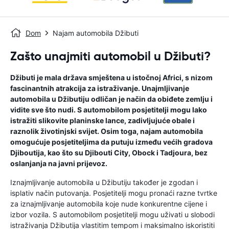
Dom
Najam automobila Džibuti
Zašto unajmiti automobil u Džibuti?
Džibuti je mala država smještena u istočnoj Africi, s nizom
fascinantnih atrakcija za istraživanje. Unajmljivanje
automobila u Džibutiju odličan je način da obiđete zemlju i
vidite sve što nudi. S automobilom posjetitelji mogu lako
istražiti slikovite planinske lance, zadivljujuće obale i
raznolik životinjski svijet. Osim toga, najam automobila
omogućuje posjetiteljima da putuju između većih gradova
Djiboutija, kao što su Djibouti City, Obock i Tadjoura, bez
oslanjanja na javni prijevoz.
Iznajmljivanje automobila u Džibutiju također je zgodan i
isplativ način putovanja. Posjetitelji mogu pronaći razne tvrtke
za iznajmljivanje automobila koje nude konkurentne cijene i
izbor vozila. S automobilom posjetitelji mogu uživati ​​u slobodi
istraživanja Džibutija vlastitim tempom i maksimalno iskoristiti