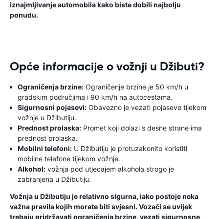
iznajmljivanje automobila kako biste dobili najbolju
ponudu.
Opće informacije o vožnji u Džibuti?
Ograničenja brzine:
Ograničenje brzine je 50 km/h u
gradskim područjima i 90 km/h na autocestama.
Sigurnosni pojasevi:
Obavezno je vezati pojaseve tijekom
vožnje u Džibutiju.
Prednost prolaska:
Promet koji dolazi s desne strane ima
prednost prolaska.
Mobilni telefoni:
U Džibutiju je protuzakonito koristiti
mobilne telefone tijekom vožnje.
Alkohol:
vožnja pod utjecajem alkohola strogo je
zabranjena u Džibutiju.
Vožnja u Džibutiju je relativno sigurna, iako postoje neka
važna pravila kojih morate biti svjesni. Vozači se uvijek
trebaju pridržavati ograničenja brzine, vezati sigurnosne