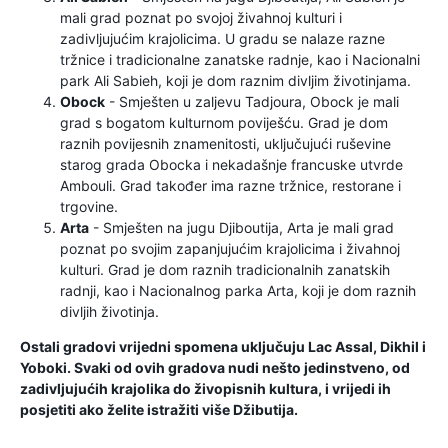
mali grad poznat po svojoj živahnoj kulturi i
zadivljujućim krajolicima. U gradu se nalaze razne
tržnice i tradicionalne zanatske radnje, kao i Nacionalni
park Ali Sabieh, koji je dom raznim divljim životinjama.
Obock
- Smješten u zaljevu Tadjoura, Obock je mali
grad s bogatom kulturnom poviješću. Grad je dom
raznih povijesnih znamenitosti, uključujući ruševine
starog grada Obocka i nekadašnje francuske utvrde
Ambouli. Grad također ima razne tržnice, restorane i
trgovine.
Arta
- Smješten na jugu Djiboutija, Arta je mali grad
poznat po svojim zapanjujućim krajolicima i živahnoj
kulturi. Grad je dom raznih tradicionalnih zanatskih
radnji, kao i Nacionalnog parka Arta, koji je dom raznih
divljih životinja.
Ostali gradovi vrijedni spomena uključuju Lac Assal, Dikhil i
Yoboki. Svaki od ovih gradova nudi nešto jedinstveno, od
zadivljujućih krajolika do živopisnih kultura, i vrijedi ih
posjetiti ako želite istražiti više Džibutija.