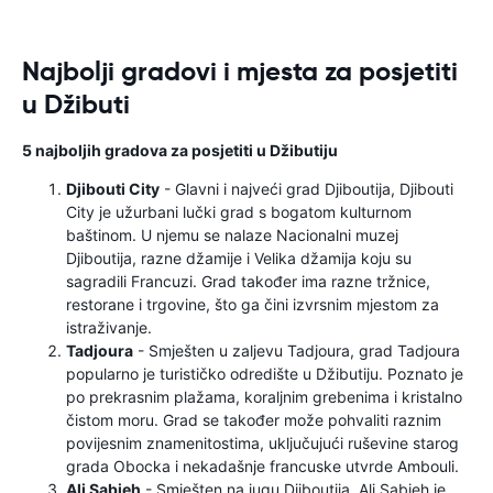
Najbolji gradovi i mjesta za posjetiti
u Džibuti
5 najboljih gradova za posjetiti u Džibutiju
Djibouti City
- Glavni i najveći grad Djiboutija, Djibouti
City je užurbani lučki grad s bogatom kulturnom
baštinom. U njemu se nalaze Nacionalni muzej
Djiboutija, razne džamije i Velika džamija koju su
sagradili Francuzi. Grad također ima razne tržnice,
restorane i trgovine, što ga čini izvrsnim mjestom za
istraživanje.
Tadjoura
- Smješten u zaljevu Tadjoura, grad Tadjoura
popularno je turističko odredište u Džibutiju. Poznato je
po prekrasnim plažama, koraljnim grebenima i kristalno
čistom moru. Grad se također može pohvaliti raznim
povijesnim znamenitostima, uključujući ruševine starog
grada Obocka i nekadašnje francuske utvrde Ambouli.
Ali Sabieh
- Smješten na jugu Djiboutija, Ali Sabieh je