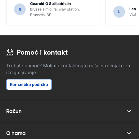
ovog korisnika. Morali smo tražiti
Gearoid O Suilleabhain
određene mještane za smjernice i samo
Leon
G
brussels midi railway station,
L
zbog toga možda nismo shvatili funkcije
Victor
Brussels, BE
SAT NAV-a.
Pomoć i kontakt
Trebate pomoć? Molimo kontaktirajte naše stručnjake za
iznajmljivanje.
Korisnička podrška
Račun
O nama