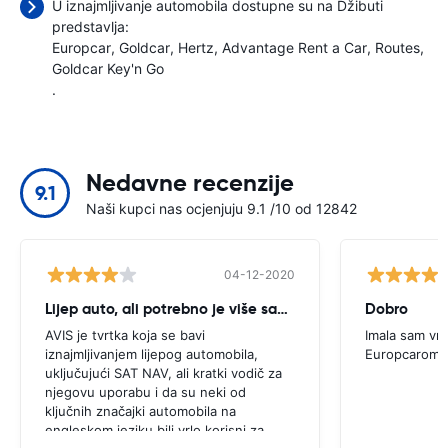
U iznajmljivanje automobila dostupne su na Džibuti
predstavlja:
Europcar
Goldcar
Hertz
Advantage Rent a Car
Routes
Goldcar Key'n Go
.
Nedavne recenzije
9.1
Naši kupci nas ocjenjuju 9.1 /10 od 12842
04-12-2020
Lijep auto, ali potrebno je više savjeta
Dobro
AVIS je tvrtka koja se bavi
Imala sam vrl
iznajmljivanjem lijepog automobila,
Europcarom
uključujući SAT NAV, ali kratki vodič za
njegovu uporabu i da su neki od
ključnih značajki automobila na
engleskom jeziku bili vrlo korisni za