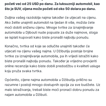
početi već od 25 USD po danu. Za luksuzniji automobil, kao
što je SUV, cijena može početi od oko 50 dolara po danu.
Duljina vašeg razdoblja najma također će utjecati na cijenu.
Ako želite unajmiti automobil na tjedan ili više, možda ćete
moći dobiti sniženu cijenu. Mnoge tvrtke za iznajmljivanje
automobila u Djibouti nude popuste za duže najmove, stoga
se isplati kupovati kako biste pronašli najbolju ponudu.
Konačno, tvrtka od koje se odlučite unajmiti također će
utjecati na cijenu vašeg najma. U Džibutiju postoje brojne
tvrtke za iznajmljivanje automobila, pa ih vrijedi istražiti kako
biste pronašli najbolju ponudu. Također je vrijedno provjeriti
online recenzije kako biste dobili predodžbu o kvaliteti usluge
koju pruža svaka tvrtka.
Općenito, cijene najma automobila u Džibutiju prilično su
razumne i postoji mnogo dostupnih opcija za sve budžete. Uz
malo istraživanja, trebali biste moći pronaći dobru ponudu za
najam automobila u Džibuti.