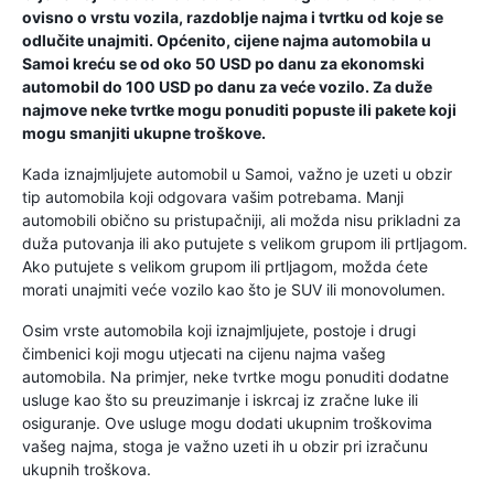
ovisno o vrstu vozila, razdoblje najma i tvrtku od koje se
odlučite unajmiti. Općenito, cijene najma automobila u
Samoi kreću se od oko 50 USD po danu za ekonomski
automobil do 100 USD po danu za veće vozilo. Za duže
najmove neke tvrtke mogu ponuditi popuste ili pakete koji
mogu smanjiti ukupne troškove.
Kada iznajmljujete automobil u Samoi, važno je uzeti u obzir
tip automobila koji odgovara vašim potrebama. Manji
automobili obično su pristupačniji, ali možda nisu prikladni za
duža putovanja ili ako putujete s velikom grupom ili prtljagom.
Ako putujete s velikom grupom ili prtljagom, možda ćete
morati unajmiti veće vozilo kao što je SUV ili monovolumen.
Osim vrste automobila koji iznajmljujete, postoje i drugi
čimbenici koji mogu utjecati na cijenu najma vašeg
automobila. Na primjer, neke tvrtke mogu ponuditi dodatne
usluge kao što su preuzimanje i iskrcaj iz zračne luke ili
osiguranje. Ove usluge mogu dodati ukupnim troškovima
vašeg najma, stoga je važno uzeti ih u obzir pri izračunu
ukupnih troškova.