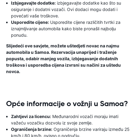
Izbjegavajte dodatke:
izbjegavajte dodatke kao što su
osiguranje i dodatni vozači. Ovi dodaci mogu dodati i
povećati vaše troškove.
Usporedite cijene:
Usporedite cijene različitih tvrtki za
iznajmljivanje automobila kako biste pronašli najbolju
ponudu.
Slijedeći ove savjete, možete uštedjeti novac na najmu
automobila u Samoa. Rezervacija unaprijed i traženje
popusta, odabir manjeg vozila, izbjegavanje dodatnih
troškova i usporedba cijena izvrsni su načini za uštedu
novca.
Opće informacije o vožnji u Samoa?
Zahtjevi za licencu:
Međunarodni vozači moraju imati
važeću vozačku dozvolu iz svoje zemlje.
Ograničenja brzine:
Ograničenja brzine variraju između 25
km/h i 80 km/h, ovisno o području.