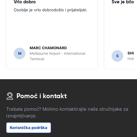
Vrlo dobro
Sve je bilo 
Osoblje je vrlo dobrodošlo i prijateljski.
MARC CHAMONARD
SHU
M
Melbourne Airport - International
S
Hobar
Terminal
Pomoć i kontakt
Trebate pomoć? Molimo kontaktirajte naše stručnjake za
iznajmljivanje.
Korisnička podrška