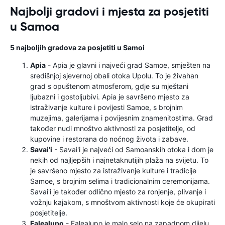
Najbolji gradovi i mjesta za posjetiti
u Samoa
5 najboljih gradova za posjetiti u Samoi
Apia
- Apia je glavni i najveći grad Samoe, smješten na
središnjoj sjevernoj obali otoka Upolu. To je živahan
grad s opuštenom atmosferom, gdje su mještani
ljubazni i gostoljubivi. Apia je savršeno mjesto za
istraživanje kulture i povijesti Samoe, s brojnim
muzejima, galerijama i povijesnim znamenitostima. Grad
također nudi mnoštvo aktivnosti za posjetitelje, od
kupovine i restorana do noćnog života i zabave.
Savai'i
- Savai'i je najveći od Samoanskih otoka i dom je
nekih od najljepših i najnetaknutijih plaža na svijetu. To
je savršeno mjesto za istraživanje kulture i tradicije
Samoe, s brojnim selima i tradicionalnim ceremonijama.
Savai'i je također odlično mjesto za ronjenje, plivanje i
vožnju kajakom, s mnoštvom aktivnosti koje će okupirati
posjetitelje.
Falealupo
- Falealupo je malo selo na zapadnom dijelu