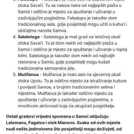
otoka Savai'i. Tu se nalaze neke od najljepših plaža u
Samoi i odlično je mjesto za opuštanje i uživanje u
zadivljujućim pogledima. Falealupo je također dom
tradicionalnog sela, gdje posjetitelji mogu učiti o kulturi i
običajima naroda Samoa.
Salelologa
- Salelologa je mali grad na istočnoj obali
otoka Savai'i. To je dom nekih od najljepših plaža u
Samoi i odlično je mjesto za opuštanje i uživanje u toploj
klimi. Salelologa je također dom nekih od najboljih
restorana u Samoi, gdje posjetitelji mogu kušati
tradicionalna samoanska jela.
Mulifanua
- Mulifanua je malo selo na sjevernoj obali
otoka Upolu. To je odlično mjesto za istraživanje kulture
i povijesti Samoe, s brojnim tradicionalnim selima i
mjestima. Mulifanua je također odlično mjesto za
opuštanje i uživanje u zadivljujućim pogledima, s
mnoštvom aktivnosti koje će okupirati posjetitelje.
Ostali gradovi vrijedni spomena u Samoi uključuju
Lalomanu, Fagaloa i otok Manono. Svako od ovih mjesta
nudi nešto jedinstveno što posjetitelji mogu doživjeti, od