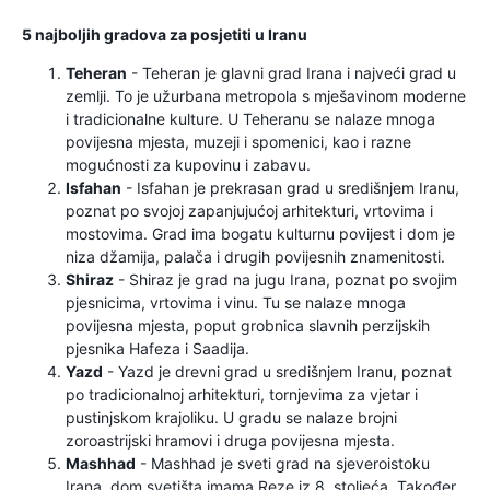
5 najboljih gradova za posjetiti u Iranu
Teheran
- Teheran je glavni grad Irana i najveći grad u
zemlji. To je užurbana metropola s mješavinom moderne
i tradicionalne kulture. U Teheranu se nalaze mnoga
povijesna mjesta, muzeji i spomenici, kao i razne
mogućnosti za kupovinu i zabavu.
Isfahan
- Isfahan je prekrasan grad u središnjem Iranu,
poznat po svojoj zapanjujućoj arhitekturi, vrtovima i
mostovima. Grad ima bogatu kulturnu povijest i dom je
niza džamija, palača i drugih povijesnih znamenitosti.
Shiraz
- Shiraz je grad na jugu Irana, poznat po svojim
pjesnicima, vrtovima i vinu. Tu se nalaze mnoga
povijesna mjesta, poput grobnica slavnih perzijskih
pjesnika Hafeza i Saadija.
Yazd
- Yazd je drevni grad u središnjem Iranu, poznat
po tradicionalnoj arhitekturi, tornjevima za vjetar i
pustinjskom krajoliku. U gradu se nalaze brojni
zoroastrijski hramovi i druga povijesna mjesta.
Mashhad
- Mashhad je sveti grad na sjeveroistoku
Irana, dom svetišta imama Reze iz 8. stoljeća. Također