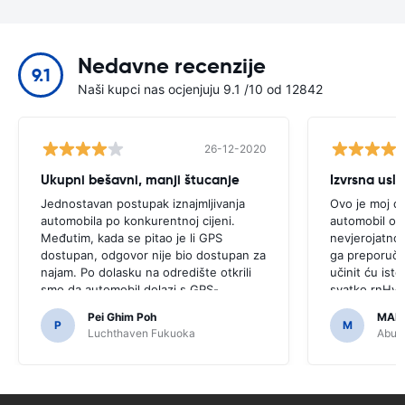
Nedavne recenzije
9.1
Naši kupci nas ocjenjuju 9.1 /10 od 12842
26-12-2020
Ukupni bešavni, manji štucanje
Izvrsna usl
Jednostavan postupak iznajmljivanja
Ovo je moj dr
automobila po konkurentnoj cijeni.
automobil od 
Međutim, kada se pitao je li GPS
nevjerojatno,
dostupan, odgovor nije bio dostupan za
ga preporučam
najam. Po dolasku na odredište otkrili
učinit ću isto 
smo da automobil dolazi s GPS-
svatko.rnHval
om.rnrnBilo bi strašno da smo odlučili
pristupačnim 
Pei Ghim Poh
MAI
kupiti GPS jer je bilo potrebno za
P
M
Luchthaven Fukuoka
Abu D
kretanje japanskim cestama.