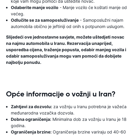
koje vam mogu pomoći da uštedite novac.
Odaberite manje vozilo
- Manje vozilo će koštati manje od
većeg.
Odlučite se za samoposluživanje
- Samoposlužni najam
automobila obično je jeftiniji od onih s potpunom uslugom.
Slijedeći ove jednostavne savjete, možete uštedjeti novac
na najmu automobila u Iranu. Rezervacija unaprijed,
usporedba cijena, traženje popusta, odabir manjeg vozila i
odabir samoposluživanja mogu vam pomoći da dobijete
najbolju ponudu.
Opće informacije o vožnji u Iran?
Zahtjevi za dozvolu:
za vožnju u Iranu potrebna je važeća
međunarodna vozačka dozvola.
Dobna ograničenja:
Minimalna dob za vožnju u Iranu je 18
godina.
Ograničenja brzine:
Ograničenja brzine variraju od 40-60