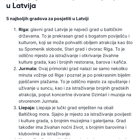
u Latvija
5 najboljih gradova za posjetiti u Latviji
Riga:
glavni grad Latvije je najveći grad u baltičkim
državama. To je prekrasan grad s bogatom poviješću i
kulturom, koji se može pohvaliti obiljem atrakcija kao što
su Spomenik slobode, Stari grad i dvorac Riga. To je
odlično mjesto za istraživanje i otkrivanje živahne
kulture grada, kao i brojnih restorana, barova i kafića.
Jurmala:
Ovaj primorski grad nalazi se samo nekoliko
minuta vožnje od Rige i poznat je po prekrasnim bijelim
pješčanim plažama. To je odlično mjesto za opuštanje i
uživanje u suncu, kao i za istraživanje brojnih gradskih
atrakcija, poput koncertne dvorane Dzintari i muzeja na
otvorenom Jurmala.
Liepaja:
Liepaja je lučki grad smješten na obali
Baltičkog mora. Sjajno je mjesto za istraživanje povijesti
i kulture grada, s brojnim muzejima i galerijama. Grad
također ima živahan noćni život, s brojnim barovima i
klubovima za istraživanje.