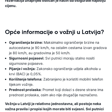
rezervacija unaprijed odličan je način da osigurate najbolju
cijenu.
Opće informacije o vožnji u Latvija?
Ograničenja brzine:
Maksimalno ograničenje brzine na
autocestama je 90 km/h, na ostalim cestama izvan gradova
je 80 km/h, au gradovima je 50 km/h.
Sigurnosni pojasevi:
Svi putnici moraju stalno nositi
sigurnosne pojaseve.
Pijanje i vožnja:
Zakonsko ograničenje udjela alkohola u
krvi (BAC) je 0,05%.
Korištenje telefona:
Zabranjeno je koristiti mobilni telefon
tijekom vožnje.
Prednost prolaska:
Promet koji dolazi s desne strane ima
prednost prolaska, osim ako nije drugačije naznačeno.
Vožnja u Latviji je relativno jednostavna, ali postoje neka
važna pravila i propisi kojih morate biti svjesni. Svi putnici