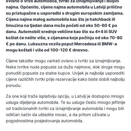
ovisno o vrsti automobila, tvrtki za iznajmljivanje i duljini
najma. Općenito, cijene najma automobila u Latviji prilično
su pristupačne u usporedbi s drugim europskim zemljama.
Cijena najma malog automobila kao što je hatchback ili
limuzina na tjedan dana može početi od oko 50-60 € po
danu. Automobili srednje veličine kao što su 4x4 ili SUV
koštat će nešto više, s cijenama koje počinju od oko 70-80
€ po danu. Luksuzna vozila poput Mercedesa ili BMW-a
mogu koštati i više od 100-120 € dnevno.
Cijene također mogu varirati ovisno o tvrtki za iznajmljivanje.
Neke tvrtke nude popuste za duže najmove, dok druge mogu
ponuditi popuste za stalne kupce. Uvijek je najbolje usporediti
cijene različitih tvrtki prije rezervacije kako biste dobili najbolju
ponudu.
Za one koji traže isplativiju opciju, u Latviji je dostupno mnogo
usluga dijeljenja automobila. Te su usluge često mnogo jeftinije
od tradicionalnih tvrtki za iznajmljivanje automobila i mogu biti
odličan način da uštedite novac, a da pritom uživate u
pogodnostima posjedovanja automobila.