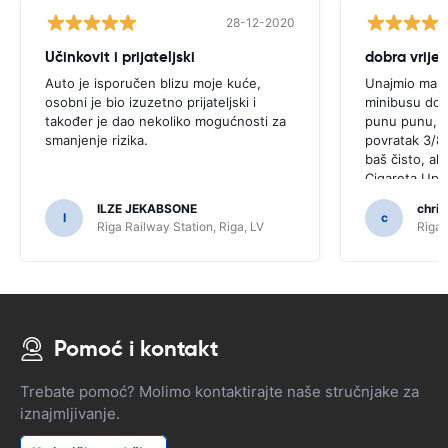
28-12-2020
Učinkovit i prijateljski
dobra vrije
Auto je isporučen blizu moje kuće,
Unajmio mali 
osobni je bio izuzetno prijateljski i
minibusu do pa
također je dao nekoliko mogućnosti za
punu punu, al
smanjenje rizika.
povratak 3/8 n
baš čisto, al
Cigareta Upal
sat nav olovo 
ILZE JEKABSONE
chris
što krenete.
I
c
Riga Railway Station, Riga, LV
Riga 
pritužbi, ali 
najam bio sa
Pomoć i kontakt
Trebate pomoć? Molimo kontaktirajte naše stručnjake za
iznajmljivanje.