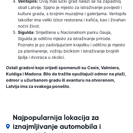
Ventspils:
Ovaj mali lučki grad nalazi se na zapadnoj
obali Latvije. Sjajno je mjesto za istraživanje povijesti i
kulture grada, s brojnim muzejima i galerijama. Ventspils
također ima veliki izbor restorana i kafića, kao i živahan
noćni život.
Sigulda:
Smještena u Nacionalnom parku Gauja,
Sigulda je odlično mjesto za istraživanje prirode.
Poznato je po zadivljujućem krajoliku i odlično je mjesto
za planinarenje, vožnju biciklom i istraživanje brojnih
špilja i dvoraca u okolici.
Ostali gradovi koje vrijedi spomenuti su Cesis, Valmiera,
Kuldiga i Madona. Bilo da tražite opuštajući odmor na plaži,
odmor u užurbanom gradu ili avanturu na otvorenom,
Latvija ima za svakoga ponešto.
Najpopularnija lokacija za
iznajmljivanje automobila i