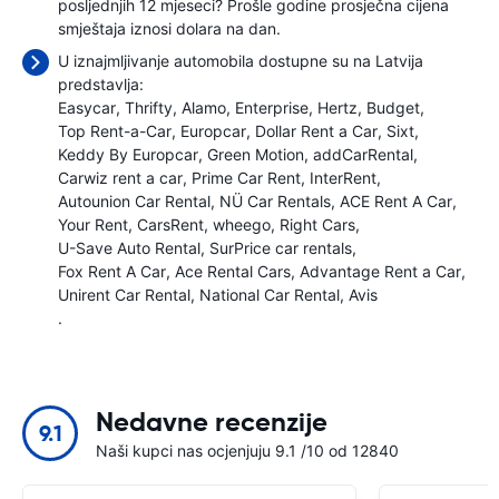
posljednjih 12 mjeseci? Prošle godine prosječna cijena
smještaja iznosi
dolara na dan.
U iznajmljivanje automobila dostupne su na Latvija
predstavlja:
Easycar
Thrifty
Alamo
Enterprise
Hertz
Budget
Top Rent-a-Car
Europcar
Dollar Rent a Car
Sixt
Keddy By Europcar
Green Motion
addCarRental
Carwiz rent a car
Prime Car Rent
InterRent
Autounion Car Rental
NÜ Car Rentals
ACE Rent A Car
Your Rent
CarsRent
wheego
Right Cars
U-Save Auto Rental
SurPrice car rentals
Fox Rent A Car
Ace Rental Cars
Advantage Rent a Car
Unirent Car Rental
National Car Rental
Avis
.
Nedavne recenzije
9.1
Naši kupci nas ocjenjuju 9.1 /10 od 12840