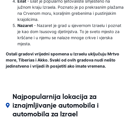
Eilat
- Eilat je popularno ljetovalište smješteno na
južnom kraju Izraela. Poznato je po prekrasnim plažama
na Crvenom moru, koraljnim grebenima i pustinjskim
krajolicima.
Nazaret
- Nazaret je grad u sjevernom Izraelu i poznat
je kao dom Isusovog djetinjstva. To je sveto mjesto za
kršćane i u njemu se nalaze mnoge crkve i vjerska
mjesta.
Ostali gradovi vrijedni spomena u Izraelu uključuju Mrtvo
more, Tiberias i Akko. Svaki od ovih gradova nudi nešto
jedinstveno i vrijedi ih posjetiti ako imate vremena.
Najpopularnija lokacija za
iznajmljivanje automobila i
automobila za Izrael