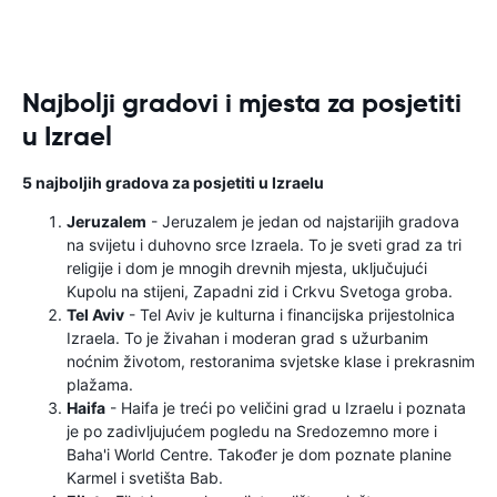
Najbolji gradovi i mjesta za posjetiti
u Izrael
5 najboljih gradova za posjetiti u Izraelu
Jeruzalem
- Jeruzalem je jedan od najstarijih gradova
na svijetu i duhovno srce Izraela. To je sveti grad za tri
religije i dom je mnogih drevnih mjesta, uključujući
Kupolu na stijeni, Zapadni zid i Crkvu Svetoga groba.
Tel Aviv
- Tel Aviv je kulturna i financijska prijestolnica
Izraela. To je živahan i moderan grad s užurbanim
noćnim životom, restoranima svjetske klase i prekrasnim
plažama.
Haifa
- Haifa je treći po veličini grad u Izraelu i poznata
je po zadivljujućem pogledu na Sredozemno more i
Baha'i World Centre. Također je dom poznate planine
Karmel i svetišta Bab.