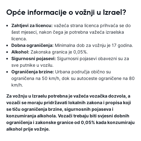
Opće informacije o vožnji u Izrael?
Zahtjevi za licencu:
važeća strana licenca prihvaća se do
šest mjeseci, nakon čega je potrebna važeća izraelska
licenca.
Dobna ograničenja:
Minimalna dob za vožnju je 17 godina.
Alkohol:
Zakonska granica je 0,05%.
Sigurnosni pojasevi:
Sigurnosni pojasevi obavezni su za
sve putnike u vozilu.
Ograničenja brzine:
Urbana područja obično su
ograničena na 50 km/h, dok su autoceste ograničene na 80
km/h.
Za vožnju u Izraelu potrebna je važeća vozačka dozvola, a
vozači se moraju pridržavati lokalnih zakona i propisa koji
se tiču ​​ograničenja brzine, sigurnosnih pojaseva i
konzumiranja alkohola. Vozači trebaju biti svjesni dobnih
ograničenja i zakonske granice od 0,05% kada konzumiraju
alkohol prije vožnje.