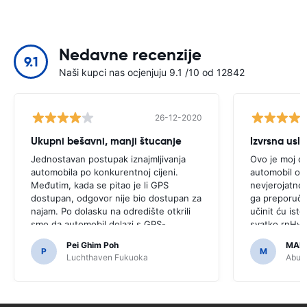
Nedavne recenzije
9.1
Naši kupci nas ocjenjuju 9.1 /10 od 12842
26-12-2020
Ukupni bešavni, manji štucanje
Izvrsna usl
Jednostavan postupak iznajmljivanja
Ovo je moj dr
automobila po konkurentnoj cijeni.
automobil od 
Međutim, kada se pitao je li GPS
nevjerojatno,
dostupan, odgovor nije bio dostupan za
ga preporučam
najam. Po dolasku na odredište otkrili
učinit ću isto 
smo da automobil dolazi s GPS-
svatko.rnHval
om.rnrnBilo bi strašno da smo odlučili
pristupačnim 
Pei Ghim Poh
MAI
kupiti GPS jer je bilo potrebno za
P
M
Luchthaven Fukuoka
Abu D
kretanje japanskim cestama.