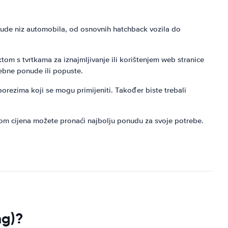
nude niz automobila, od osnovnih hatchback vozila do
ktom s tvrtkama za iznajmljivanje ili korištenjem web stranice
sebne ponude ili popuste.
porezima koji se mogu primijeniti. Također biste trebali
om cijena možete pronaći najbolju ponudu za svoje potrebe.
ng)?