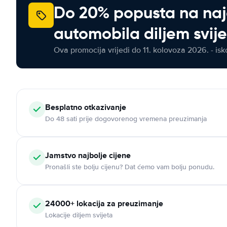
Do 20% popusta na na
automobila diljem svij
Ova promocija vrijedi do 11. kolovoza 2026. - isko
Besplatno otkazivanje
Do 48 sati prije dogovorenog vremena preuzimanja
Jamstvo najbolje cijene
Pronašli ste bolju cijenu? Dat ćemo vam bolju ponudu.
24000+ lokacija za preuzimanje
Lokacije diljem svijeta