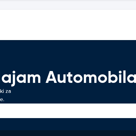
 Najam Automobil
ki za
e.