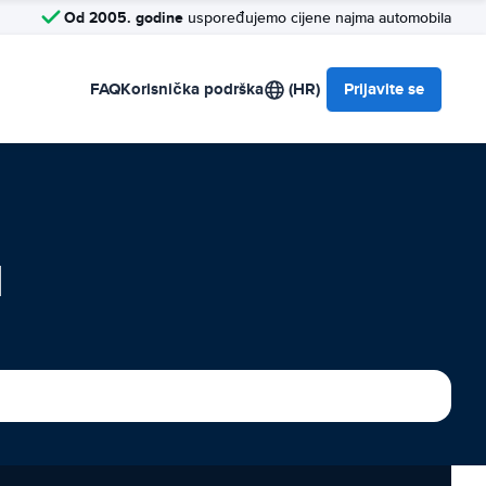
Od 2005. godine
uspoređujemo cijene najma automobila
FAQ
Korisnička podrška
(HR)
Prijavite se
a