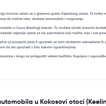
ling) otocima nalazi se u glavnom gradu Zapadnog otoka. Te tvrtke 
oza do zračne luke, dostave automobila i osiguranja.
tomobila u Cocos (Keeling) Islands. To možete učiniti izravnim konta
azati najbolje cijene za tip automobila koji tražite, kao i sve po
ažno je provjeriti jeste li upoznati sa svim dodatnim naknadama ili 
urni da ste upoznati s bilo kakvim ograničenjima.
u razumne i mogu se prilagoditi vašem budžetu. Kupnjom i usporedb
utomobila u Kokosovi otoci (Keeli