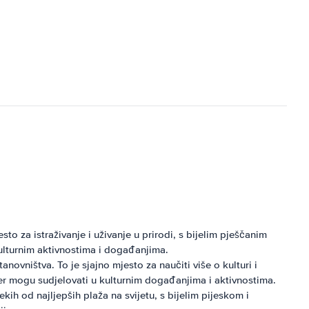
to za istraživanje i uživanje u prirodi, s bijelim pješčanim
 kulturnim aktivnostima i događanjima.
ovništva. To je sjajno mjesto za naučiti više o kulturi i
kođer mogu sudjelovati u kulturnim događanjima i aktivnostima.
ekih od najljepših plaža na svijetu, s bijelim pijeskom i