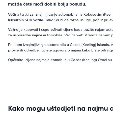
možda ćete moći dobiti bolju ponudu.
Većina tvrtki za iznajmljivanje automobila na Kokosovim (Kee
luksuznih SUV vozila. Također nude razne usluge, poput prijev
Važno je kupovati i uspoređivati ​​cijene kada tražite najam au
za usporedbu najma automobila. Većina web stranica će vam pok
Prilikom iznajmljivanja automobila u Cocos (Keeling) Islands, v
provjeriti odredbe i uvjete ugovora o najmu kako biste bili sig
Općenito, cijene najma automobila u Cocos (Keeling) Otoci s
Kako mogu uštedjeti na najmu a