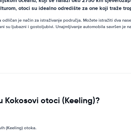
ndijskom oceanu, koji se nalazi oko 2750 km sjeverozap
urom, otoci su idealno odredište za one koji traže trop
dličan je način za istraživanje područja. Možete istražiti dva nase
ni su ljubazni i gostoljubivi. Unajmljivanje automobila savršen je n
 u Kokosovi otoci (Keeling)?
vih (Keeling) otoka.