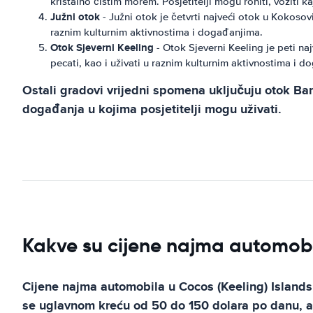
kristalno čistim morem. Posjetitelji mogu roniti, voziti ka
Južni otok
- Južni otok je četvrti najveći otok u Kokosovim
raznim kulturnim aktivnostima i događanjima.
Otok Sjeverni Keeling
- Otok Sjeverni Keeling je peti naj
pecati, kao i uživati ​​u raznim kulturnim aktivnostima i 
Ostali gradovi vrijedni spomena uključuju otok Ban
događanja u kojima posjetitelji mogu uživati.
Kakve su cijene najma automobil
Cijene najma automobila u Cocos (Keeling) Islands m
se uglavnom kreću od 50 do 150 dolara po danu, a l