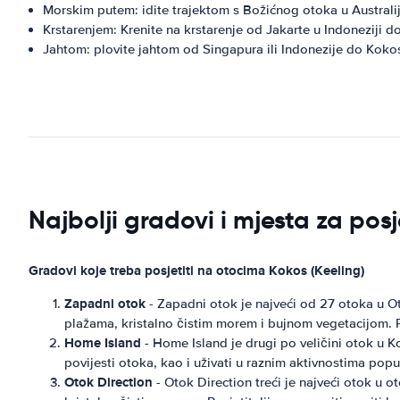
Morskim putem: idite trajektom s Božićnog otoka u Australij
Krstarenjem: Krenite na krstarenje od Jakarte u Indoneziji d
Jahtom: plovite jahtom od Singapura ili Indonezije do Kokos
Najbolji gradovi i mjesta za posj
Gradovi koje treba posjetiti na otocima Kokos (Keeling)
Zapadni otok
- Zapadni otok je najveći od 27 otoka u Oto
plažama, kristalno čistim morem i bujnom vegetacijom. Posj
Home Island
- Home Island je drugi po veličini otok u K
povijesti otoka, kao i uživati ​​u raznim aktivnostima po
Otok Direction
- Otok Direction treći je najveći otok u ot