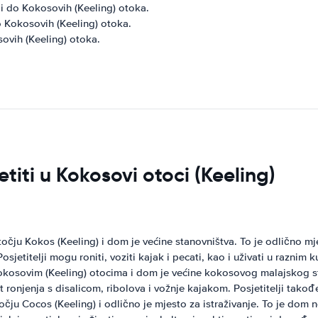
i do Kokosovih (Keeling) otoka.
o Kokosovih (Keeling) otoka.
ovih (Keeling) otoka.
etiti u Kokosovi otoci (Keeling)
čju Kokos (Keeling) i dom je većine stanovništva. To je odlično mjes
etitelji mogu roniti, voziti kajak i pecati, kao i uživati ​​u raznim
okosovim (Keeling) otocima i dom je većine kokosovog malajskog stan
put ronjenja s disalicom, ribolova i vožnje kajakom. Posjetitelji ta
očju Cocos (Keeling) i odlično je mjesto za istraživanje. To je dom n