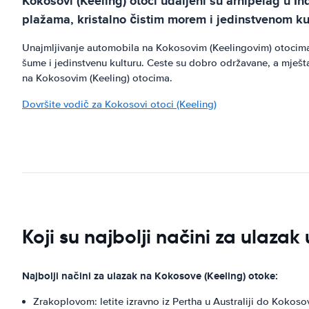
Kokosovi (Keeling) otoci udaljeni su arhipelag u I
plažama, kristalno čistim morem i jedinstvenom kult
Unajmljivanje automobila na Kokosovim (Keelingovim) otocima o
šume i jedinstvenu kulturu. Ceste su dobro održavane, a mješta
na Kokosovim (Keeling) otocima.
Dovršite vodič za Kokosovi otoci (Keeling)
Koji su najbolji načini za ulazak
Najbolji načini za ulazak na Kokosove (Keeling) otoke:
Zrakoplovom: letite izravno iz Pertha u Australiji do Kokoso