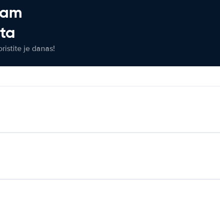
jam
eta
ristite je danas!