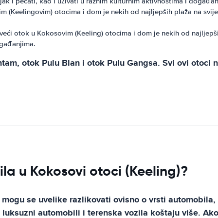
jak i pecati, kao i uživati ​​u raznim kulturnim aktivnostima i događa
 (Keelingovim) otocima i dom je nekih od najljepših plaža na svijetu. P
veći otok u Kokosovim (Keeling) otocima i dom je nekih od najljepših 
događanjima.
tam, otok Pulu Blan i otok Pulu Gangsa. Svi ovi otoci n
a u Kokosovi otoci (Keeling)?
ogu se uvelike razlikovati ovisno o vrsti automobila, du
uksuzni automobili i terenska vozila koštaju više. Ako