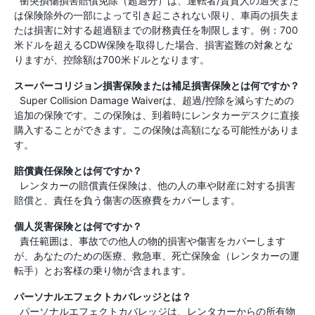
衝突損傷損害賠償免除（超過分）は、運転者/賃貸人の過失また
は保険除外の一部によって引き起こされない限り、車両の損失ま
たは損害に対する超過額までの財務責任を制限します。例：700
米ドルを超えるCDW保険を取得した場合、損害盗難の対象とな
りますが、控除額は700米ドルとなります。
スーパーコリジョン損害保険または補足損害保険とは何ですか？
Super Collision Damage Waiverは、超過/控除を減らすための
追加の保険です。この保険は、到着時にレンタカーデスクに直接
購入することができます。この保険は高額になる可能性がありま
す。
賠償責任保険とは何ですか？
レンタカーの賠償責任保険は、他の人の車や財産に対する損害
賠償と、責任を負う傷害の医療費をカバーします。
個人災害保険とは何ですか？
責任範囲は、事故での他人の物的損害や傷害をカバーします
が、あなたのための医療、救急車、死亡保険金（レンタカーの運
転手）とお客様の乗り物が含まれます。
パーソナルエフェクトカバレッジとは？
パーソナルエフェクトカバレッジは、レンタカーからの所有物