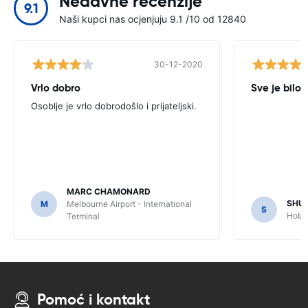
Nedavne recenzije
9.1
Naši kupci nas ocjenjuju 9.1 /10 od 12840
30-12-2020
Vrlo dobro
Sve je bilo 
Osoblje je vrlo dobrodošlo i prijateljski.
MARC CHAMONARD
SHU
M
Melbourne Airport - International
S
Hobar
Terminal
Pomoć i kontakt