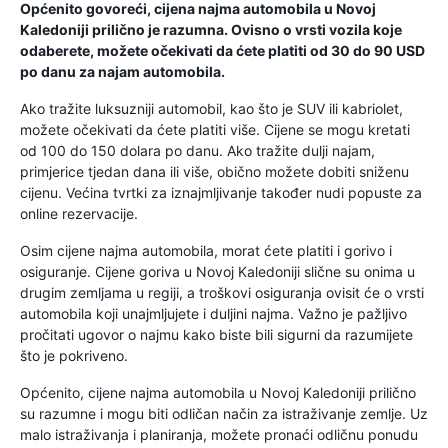
Općenito govoreći, cijena najma automobila u Novoj
Kaledoniji prilično je razumna. Ovisno o vrsti vozila koje
odaberete, možete očekivati ​​da ćete platiti od 30 do 90 USD
po danu za najam automobila.
Ako tražite luksuzniji automobil, kao što je SUV ili kabriolet,
možete očekivati ​​da ćete platiti više. Cijene se mogu kretati
od 100 do 150 dolara po danu. Ako tražite dulji najam,
primjerice tjedan dana ili više, obično možete dobiti sniženu
cijenu. Većina tvrtki za iznajmljivanje također nudi popuste za
online rezervacije.
Osim cijene najma automobila, morat ćete platiti i gorivo i
osiguranje. Cijene goriva u Novoj Kaledoniji slične su onima u
drugim zemljama u regiji, a troškovi osiguranja ovisit će o vrsti
automobila koji unajmljujete i duljini najma. Važno je pažljivo
pročitati ugovor o najmu kako biste bili sigurni da razumijete
što je pokriveno.
Općenito, cijene najma automobila u Novoj Kaledoniji prilično
su razumne i mogu biti odličan način za istraživanje zemlje. Uz
malo istraživanja i planiranja, možete pronaći odličnu ponudu