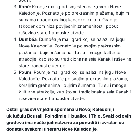
Koné:
Koné je mali grad smješten na sjeveru Nove
Kaledonije. Poznato je po prekrasnim plažama, bujnim
šumama i tradicionalnoj kanačkoj kulturi. Grad je
također dom niza povijesnih znamenitosti, poput
ruševina stare francuske utvrde.
Dumbéa:
Dumbéa je mali grad koji se nalazi na jugu
Nove Kaledonije. Poznato je po svojim prekrasnim
plažama i bujnim šumama. Tu su i mnoge kulturne
atrakcije, kao što su tradicionalna sela Kanak i ruševine
stare francuske utvrde.
Poum:
Poum je mali grad koji se nalazi na jugu Nove
Kaledonije. Poznato je po svojim prekrasnim plažama,
koraljnim grebenima i bujnim šumama. Tu su i mnoge
kulturne atrakcije, kao što su tradicionalna sela Kanak i
ruševine stare francuske utvrde.
Ostali gradovi vrijedni spomena u Novoj Kaledoniji
uključuju Bourail, Poindimie, Houailou i Thio. Svaki od ovih
gradova ima nešto jedinstveno za ponuditi i izvrstan su
dodatak svakom itineraru Nove Kaledonije.