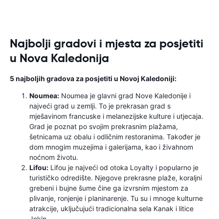
Najbolji gradovi i mjesta za posjetiti
u Nova Kaledonija
5 najboljih gradova za posjetiti u Novoj Kaledoniji:
Noumea:
Noumea je glavni grad Nove Kaledonije i
najveći grad u zemlji. To je prekrasan grad s
mješavinom francuske i melanezijske kulture i utjecaja.
Grad je poznat po svojim prekrasnim plažama,
šetnicama uz obalu i odličnim restoranima. Također je
dom mnogim muzejima i galerijama, kao i živahnom
noćnom životu.
Lifou:
Lifou je najveći od otoka Loyalty i popularno je
turističko odredište. Njegove prekrasne plaže, koraljni
grebeni i bujne šume čine ga izvrsnim mjestom za
plivanje, ronjenje i planinarenje. Tu su i mnoge kulturne
atrakcije, uključujući tradicionalna sela Kanak i litice
Jokin.