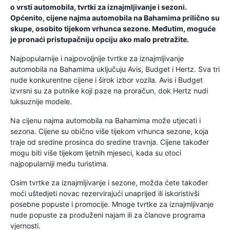
o vrsti automobila, tvrtki za iznajmljivanje i sezoni.
Općenito, cijene najma automobila na Bahamima prilično su
skupe, osobito tijekom vrhunca sezone. Međutim, moguće
je pronaći pristupačniju opciju ako malo pretražite.
Najpopularnije i najpovoljnije tvrtke za iznajmljivanje
automobila na Bahamima uključuju Avis, Budget i Hertz. Sva tri
nude konkurentne cijene i širok izbor vozila. Avis i Budget
izvrsni su za putnike koji paze na proračun, dok Hertz nudi
luksuznije modele.
Na cijenu najma automobila na Bahamima može utjecati i
sezona. Cijene su obično više tijekom vrhunca sezone, koja
traje od sredine prosinca do sredine travnja. Cijene također
mogu biti više tijekom ljetnih mjeseci, kada su otoci
najpopularniji među turistima.
Osim tvrtke za iznajmljivanje i sezone, možda ćete također
moći uštedjeti novac rezervirajući unaprijed ili iskoristivši
posebne popuste i promocije. Mnoge tvrtke za iznajmljivanje
nude popuste za produženi najam ili za članove programa
vjernosti.