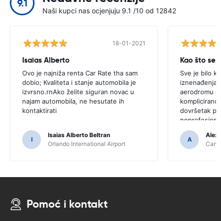
9.1
Naši kupci nas ocjenjuju 9.1 /10 od 12842
18-01-2021
Isaias Alberto
Kao što se i
Ovo je najniža renta Car Rate tha sam
Sve je bilo k
dobio; Kvaliteta i stanje automobila je
iznenađenja.r
izvrsno.rnAko želite siguran novac u
aerodromu Ca
najam automobila, ne hesutate ih
komplicirano,
kontaktirati
dovršetak pro
neprofesiona
Isaias Alberto Beltran
Alex
I
A
Orlando International Airport
Cancu
Pomoć i kontakt