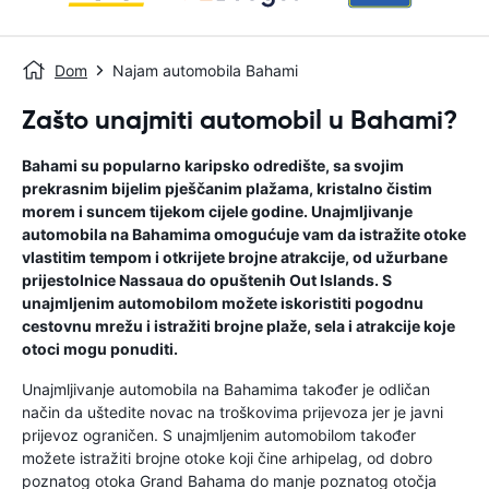
Dom
Najam automobila Bahami
Zašto unajmiti automobil u Bahami?
Bahami su popularno karipsko odredište, sa svojim
prekrasnim bijelim pješčanim plažama, kristalno čistim
morem i suncem tijekom cijele godine. Unajmljivanje
automobila na Bahamima omogućuje vam da istražite otoke
vlastitim tempom i otkrijete brojne atrakcije, od užurbane
prijestolnice Nassaua do opuštenih Out Islands. S
unajmljenim automobilom možete iskoristiti pogodnu
cestovnu mrežu i istražiti brojne plaže, sela i atrakcije koje
otoci mogu ponuditi.
Unajmljivanje automobila na Bahamima također je odličan
način da uštedite novac na troškovima prijevoza jer je javni
prijevoz ograničen. S unajmljenim automobilom također
možete istražiti brojne otoke koji čine arhipelag, od dobro
poznatog otoka Grand Bahama do manje poznatog otočja