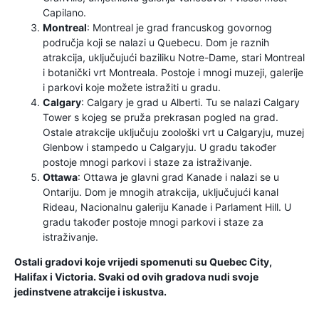
Capilano.
Montreal
: Montreal je grad francuskog govornog
područja koji se nalazi u Quebecu. Dom je raznih
atrakcija, uključujući baziliku Notre-Dame, stari Montreal
i botanički vrt Montreala. Postoje i mnogi muzeji, galerije
i parkovi koje možete istražiti u gradu.
Calgary
: Calgary je grad u Alberti. Tu se nalazi Calgary
Tower s kojeg se pruža prekrasan pogled na grad.
Ostale atrakcije uključuju zoološki vrt u Calgaryju, muzej
Glenbow i stampedo u Calgaryju. U gradu također
postoje mnogi parkovi i staze za istraživanje.
Ottawa
: Ottawa je glavni grad Kanade i nalazi se u
Ontariju. Dom je mnogih atrakcija, uključujući kanal
Rideau, Nacionalnu galeriju Kanade i Parlament Hill. U
gradu također postoje mnogi parkovi i staze za
istraživanje.
Ostali gradovi koje vrijedi spomenuti su Quebec City,
Halifax i Victoria. Svaki od ovih gradova nudi svoje
jedinstvene atrakcije i iskustva.