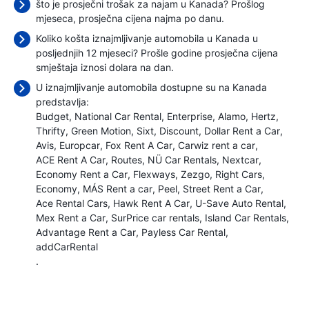
što je prosječni trošak za najam u Kanada? Prošlog
mjeseca, prosječna cijena najma
po danu.
Koliko košta iznajmljivanje automobila u Kanada u
posljednjih 12 mjeseci? Prošle godine prosječna cijena
smještaja iznosi
dolara na dan.
U iznajmljivanje automobila dostupne su na Kanada
predstavlja:
Budget
National Car Rental
Enterprise
Alamo
Hertz
Thrifty
Green Motion
Sixt
Discount
Dollar Rent a Car
Avis
Europcar
Fox Rent A Car
Carwiz rent a car
ACE Rent A Car
Routes
NÜ Car Rentals
Nextcar
Economy Rent a Car
Flexways
Zezgo
Right Cars
Economy
MÁS Rent a car
Peel
Street Rent a Car
Ace Rental Cars
Hawk Rent A Car
U-Save Auto Rental
Mex Rent a Car
SurPrice car rentals
Island Car Rentals
Advantage Rent a Car
Payless Car Rental
addCarRental
.