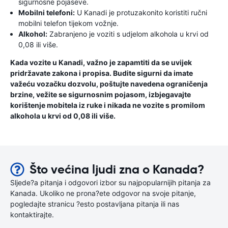
sigurnosne pojaseve.
Mobilni telefoni:
U Kanadi je protuzakonito koristiti ručni
mobilni telefon tijekom vožnje.
Alkohol:
Zabranjeno je voziti s udjelom alkohola u krvi od
0,08 ili više.
Kada vozite u Kanadi, važno je zapamtiti da se uvijek
pridržavate zakona i propisa. Budite sigurni da imate
važeću vozačku dozvolu, poštujte navedena ograničenja
brzine, vežite se sigurnosnim pojasom, izbjegavajte
korištenje mobitela iz ruke i nikada ne vozite s promilom
alkohola u krvi od 0,08 ili više.
Što većina ljudi zna o Kanada?
Sljede?a pitanja i odgovori izbor su najpopularnijih pitanja za
Kanada. Ukoliko ne prona?ete odgovor na svoje pitanje,
pogledajte stranicu ?esto postavljana pitanja ili nas
kontaktirajte.