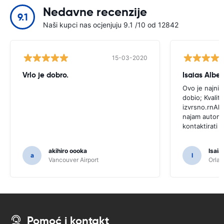
Nedavne recenzije
9.1
Naši kupci nas ocjenjuju 9.1 /10 od 12842
15-03-2020
Vrlo je dobro.
Isaias Alber
Ovo je najniž
dobio; Kvalite
izvrsno.rnAko
najam automo
kontaktirati
akihiro oooka
Isaia
a
I
Vancouver Airport
Orlan
Pomoć i kontakt