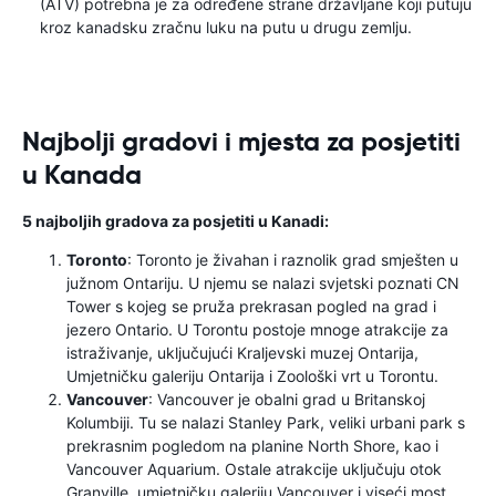
(ATV) potrebna je za određene strane državljane koji putuju
kroz kanadsku zračnu luku na putu u drugu zemlju.
Najbolji gradovi i mjesta za posjetiti
u Kanada
5 najboljih gradova za posjetiti u Kanadi:
Toronto
: Toronto je živahan i raznolik grad smješten u
južnom Ontariju. U njemu se nalazi svjetski poznati CN
Tower s kojeg se pruža prekrasan pogled na grad i
jezero Ontario. U Torontu postoje mnoge atrakcije za
istraživanje, uključujući Kraljevski muzej Ontarija,
Umjetničku galeriju Ontarija i Zoološki vrt u Torontu.
Vancouver
: Vancouver je obalni grad u Britanskoj
Kolumbiji. Tu se nalazi Stanley Park, veliki urbani park s
prekrasnim pogledom na planine North Shore, kao i
Vancouver Aquarium. Ostale atrakcije uključuju otok
Granville, umjetničku galeriju Vancouver i viseći most