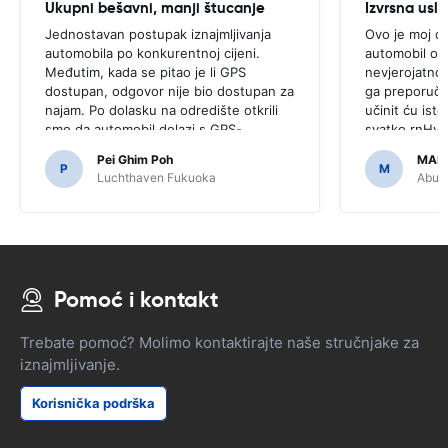
Ukupni bešavni, manji štucanje
Izvrsna usl
Jednostavan postupak iznajmljivanja
Ovo je moj dr
automobila po konkurentnoj cijeni.
automobil od 
Međutim, kada se pitao je li GPS
nevjerojatno,
dostupan, odgovor nije bio dostupan za
ga preporučam
najam. Po dolasku na odredište otkrili
učinit ću isto 
smo da automobil dolazi s GPS-
svatko.rnHval
om.rnrnBilo bi strašno da smo odlučili
pristupačnim 
Pei Ghim Poh
MAI
kupiti GPS jer je bilo potrebno za
P
M
Luchthaven Fukuoka
Abu D
kretanje japanskim cestama.
Pomoć i kontakt
Trebate pomoć? Molimo kontaktirajte naše stručnjake za
iznajmljivanje.
Korisnička podrška