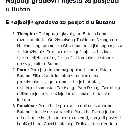
Najbolji gradovi i mjesta za posjetiti
u Butan
5 najboljih gradova za posjetiti u Butanu
Thimphu
- Thimphu je glavni grad Butana i dom je
raznih atrakcija. Od živopisnog Tashichho Dzonga do
Nacionalnog spomenika Chortena, postoji mnogo mjesta
za istraživanje. Grad također ugošćuje niz festivala
tijekom cijele godine, što ga čini izvrsnim mjestom za
doživljaj kulture Butana.
Paro
- Paro je jedno od najpopularnijih odredišta u
Butanu. Slikovita dolina okružena planinama
prekrivenim snijegom, dom je brojnih atrakcija,
uključujući samostan Taktsang i Paro Dzong. Također je
odlično mjesto za doživjeti tradicionalnu butansku
kulturu.
Punakha
- Punakha je prekrasna dolina u zapadnom
Butanu i dom je niza atrakcija. Punakha Dzong jedan je
od najimpresivnijih spomenika u zemlji, a vrijedi posjetiti
i obližnji hram Chimi Lhakhang. Dolina je također dom