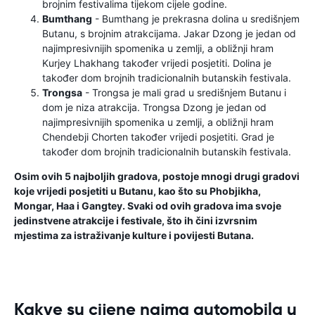
brojnim festivalima tijekom cijele godine.
Bumthang
- Bumthang je prekrasna dolina u središnjem
Butanu, s brojnim atrakcijama. Jakar Dzong je jedan od
najimpresivnijih spomenika u zemlji, a obližnji hram
Kurjey Lhakhang također vrijedi posjetiti. Dolina je
također dom brojnih tradicionalnih butanskih festivala.
Trongsa
- Trongsa je mali grad u središnjem Butanu i
dom je niza atrakcija. Trongsa Dzong je jedan od
najimpresivnijih spomenika u zemlji, a obližnji hram
Chendebji Chorten također vrijedi posjetiti. Grad je
također dom brojnih tradicionalnih butanskih festivala.
Osim ovih 5 najboljih gradova, postoje mnogi drugi gradovi
koje vrijedi posjetiti u Butanu, kao što su Phobjikha,
Mongar, Haa i Gangtey. Svaki od ovih gradova ima svoje
jedinstvene atrakcije i festivale, što ih čini izvrsnim
mjestima za istraživanje kulture i povijesti Butana.
Kakve su cijene najma automobila u