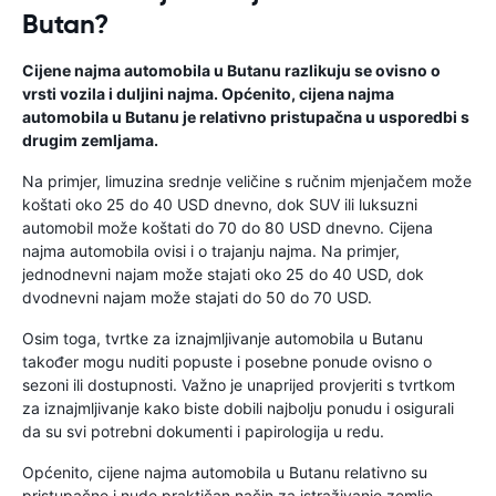
Butan?
Cijene najma automobila u Butanu razlikuju se ovisno o
vrsti vozila i duljini najma. Općenito, cijena najma
automobila u Butanu je relativno pristupačna u usporedbi s
drugim zemljama.
Na primjer, limuzina srednje veličine s ručnim mjenjačem može
koštati oko 25 do 40 USD dnevno, dok SUV ili luksuzni
automobil može koštati do 70 do 80 USD dnevno. Cijena
najma automobila ovisi i o trajanju najma. Na primjer,
jednodnevni najam može stajati oko 25 do 40 USD, dok
dvodnevni najam može stajati do 50 do 70 USD.
Osim toga, tvrtke za iznajmljivanje automobila u Butanu
također mogu nuditi popuste i posebne ponude ovisno o
sezoni ili dostupnosti. Važno je unaprijed provjeriti s tvrtkom
za iznajmljivanje kako biste dobili najbolju ponudu i osigurali
da su svi potrebni dokumenti i papirologija u redu.
Općenito, cijene najma automobila u Butanu relativno su
pristupačne i nude praktičan način za istraživanje zemlje.