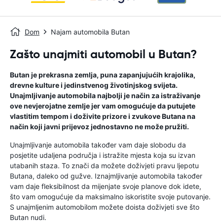
Dom
Najam automobila Butan
Zašto unajmiti automobil u Butan?
Butan je prekrasna zemlja, puna zapanjujućih krajolika,
drevne kulture i jedinstvenog životinjskog svijeta.
Unajmljivanje automobila najbolji je način za istraživanje
ove nevjerojatne zemlje jer vam omogućuje da putujete
vlastitim tempom i doživite prizore i zvukove Butana na
način koji javni prijevoz jednostavno ne može pružiti.
Unajmljivanje automobila također vam daje slobodu da
posjetite udaljena područja i istražite mjesta koja su izvan
utabanih staza. To znači da možete doživjeti pravu ljepotu
Butana, daleko od gužve. Iznajmljivanje automobila također
vam daje fleksibilnost da mijenjate svoje planove dok idete,
što vam omogućuje da maksimalno iskoristite svoje putovanje.
S unajmljenim automobilom možete doista doživjeti sve što
Butan nudi.