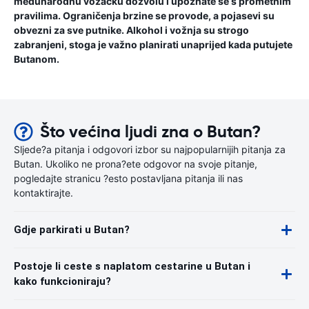
međunarodnu vozačku dozvolu i upoznate se s prometnim
pravilima. Ograničenja brzine se provode, a pojasevi su
obvezni za sve putnike. Alkohol i vožnja su strogo
zabranjeni, stoga je važno planirati unaprijed kada putujete
Butanom.
Što većina ljudi zna o Butan?
Sljede?a pitanja i odgovori izbor su najpopularnijih pitanja za
Butan. Ukoliko ne prona?ete odgovor na svoje pitanje,
pogledajte stranicu ?esto postavljana pitanja ili nas
kontaktirajte.
Gdje parkirati u Butan?
Postoje li ceste s naplatom cestarine u Butan i
kako funkcioniraju?