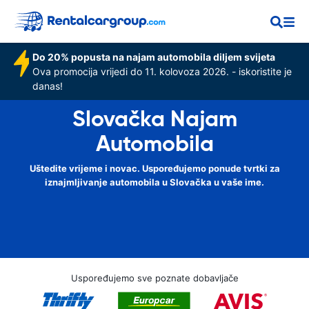
Do 20% popusta na najam automobila diljem svijeta
Ova promocija vrijedi do 11. kolovoza 2026. - iskoristite je
danas!
Slovačka Najam
Automobila
Uštedite vrijeme i novac. Uspoređujemo ponude tvrtki za
iznajmljivanje automobila u Slovačka u vaše ime.
Uspoređujemo sve poznate dobavljače