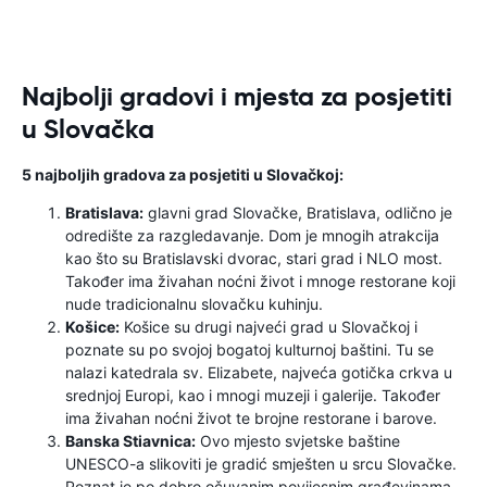
Najbolji gradovi i mjesta za posjetiti
u Slovačka
5 najboljih gradova za posjetiti u Slovačkoj:
Bratislava:
glavni grad Slovačke, Bratislava, odlično je
odredište za razgledavanje. Dom je mnogih atrakcija
kao što su Bratislavski dvorac, stari grad i NLO most.
Također ima živahan noćni život i mnoge restorane koji
nude tradicionalnu slovačku kuhinju.
Košice:
Košice su drugi najveći grad u Slovačkoj i
poznate su po svojoj bogatoj kulturnoj baštini. Tu se
nalazi katedrala sv. Elizabete, najveća gotička crkva u
srednjoj Europi, kao i mnogi muzeji i galerije. Također
ima živahan noćni život te brojne restorane i barove.
Banska Stiavnica:
Ovo mjesto svjetske baštine
UNESCO-a slikoviti je gradić smješten u srcu Slovačke.
Poznat je po dobro očuvanim povijesnim građevinama,