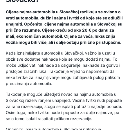
Cijene najma automobila u Slovačkoj razlikuju se ovisno o
vrsti automobila, dužini najma i tvrtki od koje ste se odlučili
unajmiti. Općenito, cijene najma automobila u Slovačkoj su
prilično razumne. Cijene kreću od oko 20 € po danu za
mali, ekonomičan automobil. Cijene za veća, luksuznija
vozila mogu biti više, ali i dalje ostaju prilično pristupačne.
Kada iznajmljujete automobil u Slovačkoj, važno je uzeti u
obzir sve dodatne naknade koje se mogu dodati najmu. To
može uključivati ​​naknade za osiguranje, naknade za gorivo i
pristojbe zračnih luka. Također je vrijedno napomenuti da
neke tvrtke za iznajmljivanje mogu zahtijevati polog prilikom
preuzimanja automobila.
Također je moguće uštedjeti novac na najmu automobila u
Slovačkoj rezerviranjem unaprijed. Većina tvrtki nudi popuste
za rane rezervacije, stoga se isplati potražiti najbolje ponude.
Osim toga, neke tvrtke nude i popuste za dulje najmove, pa
se o tome isplati raspitati prilikom rezervacije.
Općenito, najam automobila u Slovačkoj prilično je