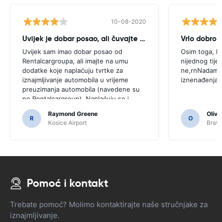
10-08-2020
Uvijek je dobar posao, ali čuvajte dodane dodatke u trenutku preuzima
Vrlo dobro
Uvijek sam imao dobar posao od
Osim toga, ka
Rentalcargroupa, ali imajte na umu
nijednog tijel
dodatke koje naplaćuju tvrtke za
ne,rnNadam s
iznajmljivanje automobila u vrijeme
iznenađenjar
preuzimanja automobila (navedene su
po Rentalcargroup). Naplaćuju se i
mijenjaju ukupnu cijenu najma
Raymond Greene
Olivi
automobila
R
O
Kosice Airport
Brati
Pomoć i kontakt
Trebate pomoć? Molimo kontaktirajte naše stručnjake za
iznajmljivanje.