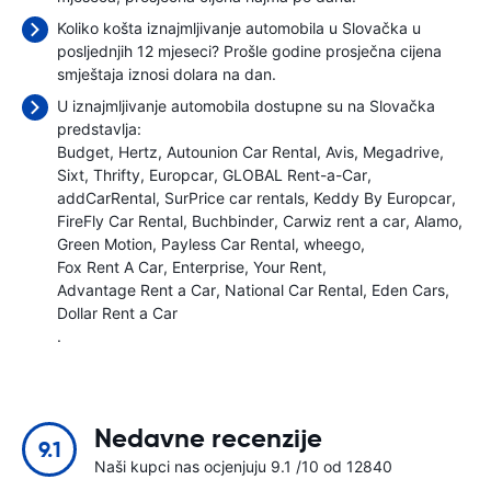
Koliko košta iznajmljivanje automobila u Slovačka u
posljednjih 12 mjeseci? Prošle godine prosječna cijena
smještaja iznosi
dolara na dan.
U iznajmljivanje automobila dostupne su na Slovačka
predstavlja:
Budget
Hertz
Autounion Car Rental
Avis
Megadrive
Sixt
Thrifty
Europcar
GLOBAL Rent-a-Car
addCarRental
SurPrice car rentals
Keddy By Europcar
FireFly Car Rental
Buchbinder
Carwiz rent a car
Alamo
Green Motion
Payless Car Rental
wheego
Fox Rent A Car
Enterprise
Your Rent
Advantage Rent a Car
National Car Rental
Eden Cars
Dollar Rent a Car
.
Nedavne recenzije
9.1
Naši kupci nas ocjenjuju 9.1 /10 od 12840