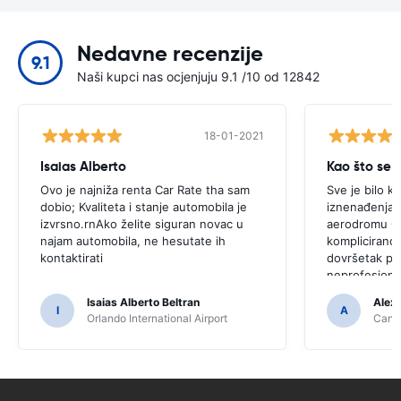
Nedavne recenzije
9.1
Naši kupci nas ocjenjuju 9.1 /10 od 12842
18-01-2021
Isaias Alberto
Kao što se i
Ovo je najniža renta Car Rate tha sam
Sve je bilo k
dobio; Kvaliteta i stanje automobila je
iznenađenja.r
izvrsno.rnAko želite siguran novac u
aerodromu Ca
najam automobila, ne hesutate ih
komplicirano,
kontaktirati
dovršetak pro
neprofesiona
Isaias Alberto Beltran
Alex
I
A
Orlando International Airport
Cancu