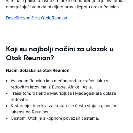
vam daje priliku da istražite neke od udaljenijih dijelova otoka,
omogućujući vam da otkrijete pravu ljepotu otoka Reunion.
Dovršite vodič za Otok Reunion
Koji su najbolji načini za ulazak u
Otok Reunion?
Načini dolaska na otok Reunion
Avionom: Reunion ima međunarodnu zračnu luku s
redovitim letovima iz Europe, Afrike i Azije.
Trajektom: trajekti s Mauricijusa i Madagaskara dolaze
redovito.
Krstarenje: brodovi za krstarenje često staju u glavnim
lukama na Reunionu.
Cestom: Otok je s kopnom povezan cestama.