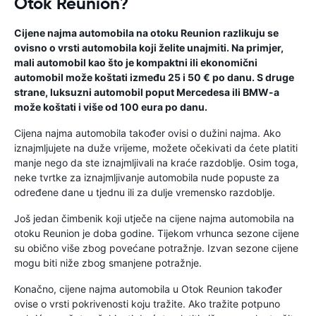
Otok Reunion?
Cijene najma automobila na otoku Reunion razlikuju se
ovisno o vrsti automobila koji želite unajmiti. Na primjer,
mali automobil kao što je kompaktni ili ekonomični
automobil može koštati između 25 i 50 € po danu. S druge
strane, luksuzni automobil poput Mercedesa ili BMW-a
može koštati i više od 100 eura po danu.
Cijena najma automobila također ovisi o dužini najma. Ako
iznajmljujete na duže vrijeme, možete očekivati ​​da ćete platiti
manje nego da ste iznajmljivali na kraće razdoblje. Osim toga,
neke tvrtke za iznajmljivanje automobila nude popuste za
određene dane u tjednu ili za dulje vremensko razdoblje.
Još jedan čimbenik koji utječe na cijene najma automobila na
otoku Reunion je doba godine. Tijekom vrhunca sezone cijene
su obično više zbog povećane potražnje. Izvan sezone cijene
mogu biti niže zbog smanjene potražnje.
Konačno, cijene najma automobila u Otok Reunion također
ovise o vrsti pokrivenosti koju tražite. Ako tražite potpuno