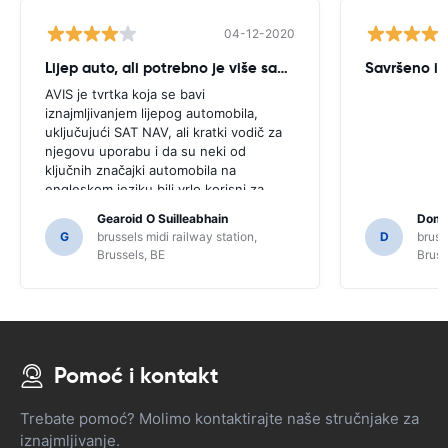
04-12-2020
Lijep auto, ali potrebno je više savjeta
Savršeno iz
AVIS je tvrtka koja se bavi
iznajmljivanjem lijepog automobila,
uključujući SAT NAV, ali kratki vodič za
njegovu uporabu i da su neki od
ključnih značajki automobila na
engleskom jeziku bili vrlo korisni za
ovog korisnika. Morali smo tražiti
Gearoid O Suilleabhain
Domi
određene mještane za smjernice i samo
G
brussels midi railway station,
D
bruss
zbog toga možda nismo shvatili funkcije
Brussels, BE
Bruss
SAT NAV-a.
Pomoć i kontakt
Trebate pomoć? Molimo kontaktirajte naše stručnjake za
iznajmljivanje.