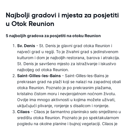
Najbolji gradovi i mjesta za posjetiti
u Otok Reunion
5 najboljih gradova za posjetiti na otoku Reunion
Sv. Denis
- St. Denis je glavni grad otoka Reunion i
najveći grad u regiji. To je živahni grad s jedinstvenom
kulturom i dom je najboljih restorana, barova i atrakcija.
St. Denis je savršeno mjesto za istraživanje i iskustvo
najboljeg od otoka Reunion.
Saint-Gilles-les-Bains
- Saint-Gilles-les-Bains je
prekrasan grad na plaži koji se nalazi na zapadnoj obali
otoka Reunion. Poznato je po prekrasnim plažama,
kristalno čistom moru i nevjerojatnom noćnom životu.
Ovdje ima mnogo aktivnosti u kojima možete uživati,
uključujući plivanje, ronjenje s disalicom i ronjenje.
Cilaos
- Cilaos je šarmantno planinsko selo smješteno u
središtu otoka Reunion. Poznato je po spektakularnom
pogledu na okolne planine i bujnoj vegetaciji. Cilaos je