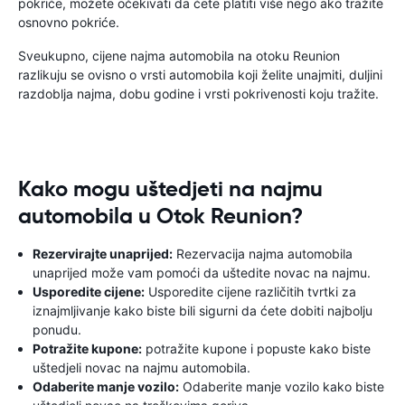
pokriće, možete očekivati ​​da ćete platiti više nego ako tražite
osnovno pokriće.
Sveukupno, cijene najma automobila na otoku Reunion
razlikuju se ovisno o vrsti automobila koji želite unajmiti, duljini
razdoblja najma, dobu godine i vrsti pokrivenosti koju tražite.
Kako mogu uštedjeti na najmu
automobila u Otok Reunion?
Rezervirajte unaprijed:
Rezervacija najma automobila
unaprijed može vam pomoći da uštedite novac na najmu.
Usporedite cijene:
Usporedite cijene različitih tvrtki za
iznajmljivanje kako biste bili sigurni da ćete dobiti najbolju
ponudu.
Potražite kupone:
potražite kupone i popuste kako biste
uštedjeli novac na najmu automobila.
Odaberite manje vozilo:
Odaberite manje vozilo kako biste