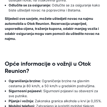
uštedjeli novac na troškovima goriva.
Odlučite se za osiguranje:
Odlučite se za osiguranje kako
biste uštedjeli novac na popravcima i štetama.
Slijedeći ove savjete, možete uštedjeti novac na najmu
automobila u Otok Reunion. Rezervacija unaprijed,
usporedba cijena, traženje kupona, odabir manjeg vozila i
odabir osiguranja mogu vam pomoći da uštedite novac na
najmu.
Opće informacije o vožnji u Otok
Reunion?
Ograničenja brzine:
Ograničenje brzine na glavnim
cestama je 80 km/h, a 50 km/h u gradskim područjima.
Sigurnosni pojasevi:
Sigurnosni pojasevi su obavezni za
sve putnike.
Pijanje i vožnja:
Zakonska granica alkohola u krvi je 0,05%.
Mobilni telefoni:
Zabranjeno je koristiti mobitel tijekom