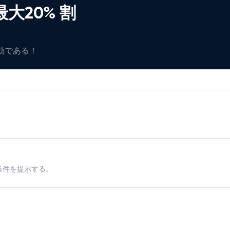
大20% 割
有効である！
条件を提示する。