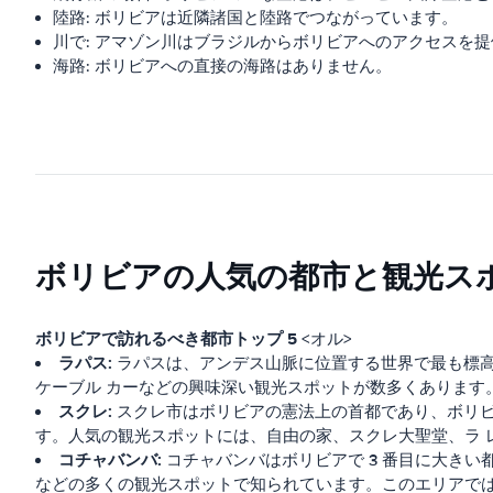
陸路: ボリビアは近隣諸国と陸路でつながっています。
川で: アマゾン川はブラジルからボリビアへのアクセスを
海路: ボリビアへの直接の海路はありません。
ボリビアの人気の都市と観光ス
ボリビアで訪れるべき都市トップ 5
<オル>
ラパス:
ラパスは、アンデス山脈に位置する世界で最も標高
ケーブル カーなどの興味深い観光スポットが数多くあります
スクレ:
スクレ市はボリビアの憲法上の首都であり、ボリ
す。人気の観光スポットには、自由の家、スクレ大聖堂、ラ 
コチャバンバ:
コチャバンバはボリビアで 3 番目に大きい
などの多くの観光スポットで知られています。このエリアでは