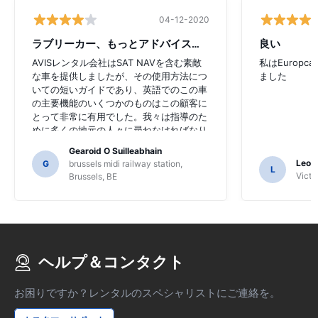
04-12-2020
ラブリーカー、もっとアドバイスが必要
良い
AVISレンタル会社はSAT NAVを含む素敵
私はEurop
な車を提供しましたが、その使用方法につ
ました
いての短いガイドであり、英語でのこの車
の主要機能のいくつかのものはこの顧客に
とって非常に有用でした。我々は指導のた
めに多くの地元の人々に尋ねなければなり
ませんでした、そして、私たちはSAT NAV
Gearoid O Suilleabhain
の機能を理解していないかも知れないかも
Leon
G
brussels midi railway station,
L
しれません。
Victor
Brussels, BE
ヘルプ＆コンタクト
お困りですか？レンタルのスペシャリストにご連絡を。