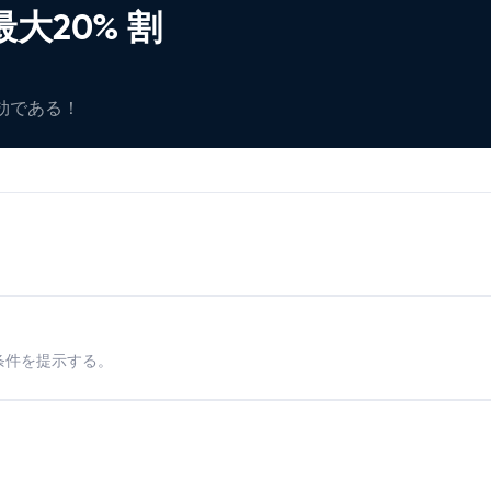
大20% 割
有効である！
条件を提示する。