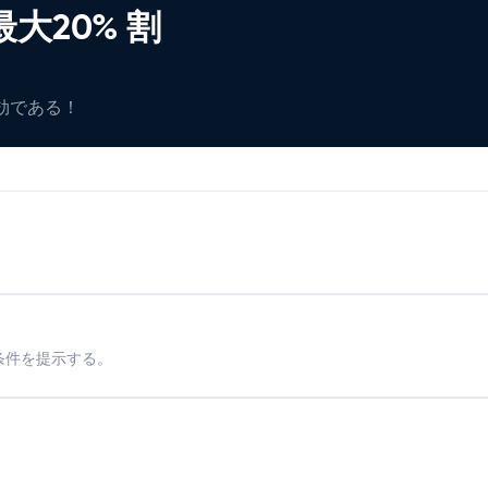
大20% 割
有効である！
条件を提示する。