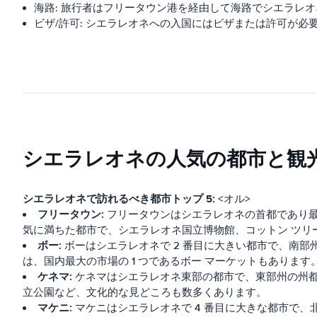
海路: 旅行者はフリータウン港を経由して海路でシエラレ
ビザ/許可: シエラレオネへの入国にはビザまたは許可が必
シエラレオネの人気の都市と観
シエラレオネで訪れるべき都市トップ 5:
<オル>
フリータウン:
フリータウンはシエラレオネの首都であり
気に満ちた都市で、シエラレオネ国立博物館、コットン ツリ
ボー:
ボーはシエラレオネで 2 番目に大きい都市で、南
は、国内最大の市場の 1 つであるボー マーケットもあります
ケネマ:
ケネマはシエラレオネ東部の都市で、東部州の州都
立公園など、文化的な見どころも数多くあります。
マケニ:
マケニはシエラレオネで 4 番目に大きな都市で