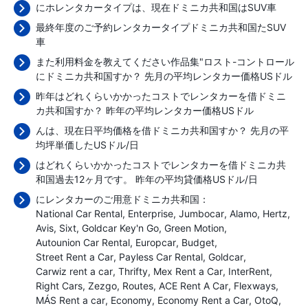
にホレンタカータイプは、現在ドミニカ共和国はSUV車
最終年度のご予約レンタカータイプドミニカ共和国たSUV
車
また利用料金を教えてください作品集"ロスト-コントロール
にドミニカ共和国すか？ 先月の平均レンタカー価格
USドル
昨年はどれくらいかかったコストでレンタカーを借ドミニ
カ共和国すか？ 昨年の平均レンタカー価格
USドル
んは、現在日平均価格を借ドミニカ共和国すか？ 先月の平
均坪単価した
USドル/日
はどれくらいかかったコストでレンタカーを借ドミニカ共
和国過去12ヶ月です。 昨年の平均貸価格
USドル/日
にレンタカーのご用意ドミニカ共和国：
National Car Rental
Enterprise
Jumbocar
Alamo
Hertz
Avis
Sixt
Goldcar Key'n Go
Green Motion
Autounion Car Rental
Europcar
Budget
Street Rent a Car
Payless Car Rental
Goldcar
Carwiz rent a car
Thrifty
Mex Rent a Car
InterRent
Right Cars
Zezgo
Routes
ACE Rent A Car
Flexways
MÁS Rent a car
Economy
Economy Rent a Car
OtoQ