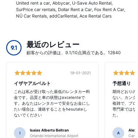
United rent a car
Abbycar
U-Save Auto Rental
SurPrice car rentals
Dollar Rent a Car
Fox Rent A Car
NÜ Car Rentals
addCarRental
Ace Rental Cars
最近のレビュー
9.1
顧客からの評価は、9.1/10点満点である。12840
18-01-2021
イザヤアルベルト
予想通り
これは私が受け取った最低のレンタカー料
期待どおりの
金です。品質と車の状態はexcelenteで
ない。カンク
す。あなたはレンタカーで安全なお金にし
複雑で、プロ
たい場合は、連絡することをhesutateし
専門家ではな
ないでください
た。
Isaias Alberto Beltran
Alex
I
A
Orlando International Airport
Cancu