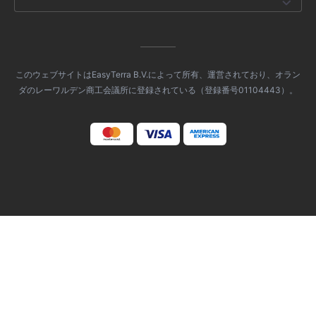
このウェブサイトはEasyTerra B.V.によって所有、運営されており、オラン
ダのレーワルデン商工会議所に登録されている（登録番号01104443）。