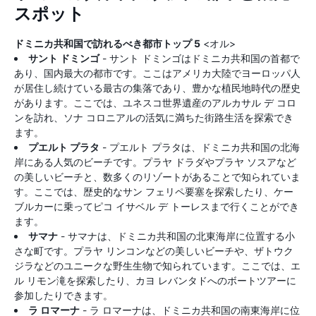
スポット
ドミニカ共和国で訪れるべき都市トップ 5
<オル>
サント ドミンゴ
- サント ドミンゴはドミニカ共和国の首都で
あり、国内最大の都市です。ここはアメリカ大陸でヨーロッパ人
が居住し続けている最古の集落であり、豊かな植民地時代の歴史
があります。ここでは、ユネスコ世界遺産のアルカサル デ コロ
ンを訪れ、ソナ コロニアルの活気に満ちた街路生活を探索でき
ます。
プエルト プラタ
- プエルト プラタは、ドミニカ共和国の北海
岸にある人気のビーチです。プラヤ ドラダやプラヤ ソスアなど
の美しいビーチと、数多くのリゾートがあることで知られていま
す。ここでは、歴史的なサン フェリペ要塞を探索したり、ケー
ブルカーに乗ってピコ イサベル デ トーレスまで行くことができ
ます。
サマナ
- サマナは、ドミニカ共和国の北東海岸に位置する小
さな町です。プラヤ リンコンなどの美しいビーチや、ザトウク
ジラなどのユニークな野生生物で知られています。ここでは、エ
ル リモン滝を探索したり、カヨ レバンタドへのボートツアーに
参加したりできます。
ラ ロマーナ
- ラ ロマーナは、ドミニカ共和国の南東海岸に位