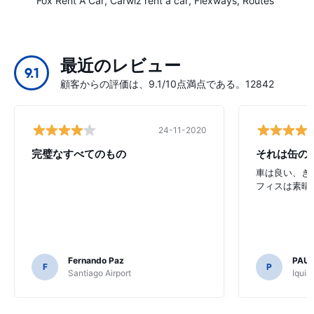
Fox Rent A Car
Carwiz rent a car
Flexways
Routes
最近のレビュー
9.1
顧客からの評価は、9.1/10点満点である。12842
24-11-2020
完璧なすべてのもの
それは缶の
車は良い、き
フィスは素晴
Fernando Paz
PAUL
F
P
Santiago Airport
Iquiq