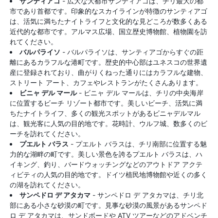
サンティアゴ
- 広大な大都市サンティアゴは、チリ最大の都
市であり首都です。印象的なスカイラインが特徴のサンティアゴ
は、活気に満ちたナイトライフと文化的な見どころが数多くある
近代的な都市です。アルマス広場、国立歴史博物館、植物園を訪
れてください。
バルパライソ
- バルパライソは、サンティアゴからすぐの距
離にあるカラフルな港町です。歴史的中心部はユネスコの世界遺
産に登録されており、曲がりくねった通りにはカラフルな建物、
ストリート アート、カフェやレストランがたくさんあります。
ビニャ デル マール
- ビニャ デル マールは、チリの中央海岸
に位置するビーチ リゾート都市です。美しいビーチ、活気に満
ちたナイトライフ、多くの観光スポットがあるビニャデルマル
は、観光客に人気の目的地です。花時計、ウルフ城、数多くのビ
ーチを訪れてください。
プエルト バラス
- プエルト バラスは、チリ南部に位置する魅
力的な湖畔の町です。美しい景色を誇るプエルト バラスは、ハ
イキング、釣り、バードウォッチングなどのアウトドア アクテ
ィビティの人気の目的地です。ドイツ植民地博物館や近くの多く
の湖を訪れてください。
サンペドロ デ アタカマ
- サンペドロ デ アタカマは、チリ北
部にある小さな砂漠の町です。見事な砂漠の風景があるサンペド
ロ デ アタカマは、サンドボードや ATV ツアーなどのアドベンチ