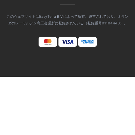
このウェブサイトはEasyTerra B.V.によって所有、運営されており、オラン
ダのレーワルデン商工会議所に登録されている（登録番号01104443）。