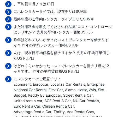
、平均賃車長チリは13日
にホレンタカータイプは、現在チリはSUV車
最終年度のご予約レンタカータイプチリたSUV車
また利用料金を教えてください作品集"ロスト-コントロール
にチリすか？ 先月の平均レンタカー価格
USドル
昨年はどれくらいかかったコストでレンタカーを借チリす
か？ 昨年の平均レンタカー価格
USドル
んは、現在日平均価格を借チリすか？ 先月の平均坪単価し
た
USドル/日
はどれくらいかかったコストでレンタカーを借チリ過去12
ヶ月です。 昨年の平均貸価格
USドル/日
にレンタカーのご用意チリ：
Econorent
Europcar
Localiza Car Rentals
Enterprise
National Car Rental
First Car
Alamo
Hertz
Avis
Sixt
Budget
Keddy By Europcar
Street Rent a Car
United rent a car
ACE Rent A Car
NÜ Car Rentals
Euro Rent a Car
Chilean Rent a Car
Advantage Rent a Car
Thrifty
Ace Rental Cars