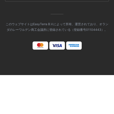
このウェブサイトはEasyTerra B.V.によって所有、運営されており、オラン
ダのレーワルデン商工会議所に登録されている（登録番号01104443）。