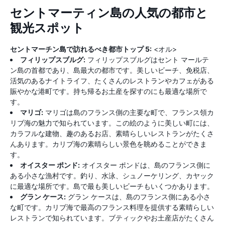
セントマーティン島の人気の都市と
観光スポット
セントマーチン島で訪れるべき都市トップ 5:
<オル>
フィリップスブルグ:
フィリップスブルグはセント マールテ
ン島の首都であり、島最大の都市です。美しいビーチ、免税店、
活気のあるナイトライフ、たくさんのレストランやカフェがある
賑やかな港町です。持ち帰るお土産を探すのにも最適な場所で
す。
マリゴ:
マリゴは島のフランス側の主要な町で、フランス領カ
リブ海の魅力で知られています。この絵のように美しい町には、
カラフルな建物、趣のあるお店、素晴らしいレストランがたくさ
んあります。カリブ海の素晴らしい景色を眺めることができま
す。
オイスター ポンド:
オイスター ポンドは、島のフランス側に
ある小さな漁村です。釣り、水泳、シュノーケリング、カヤック
に最適な場所です。島で最も美しいビーチもいくつかあります。
グラン ケース:
グラン ケースは、島のフランス側にある小さ
な町です。カリブ海で最高のフランス料理を提供する素晴らしい
レストランで知られています。ブティックやお土産店がたくさん