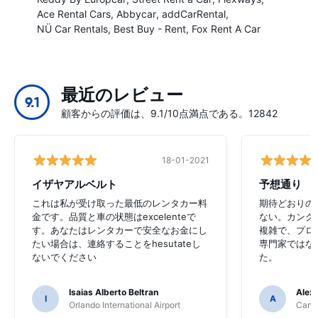
Ace Rental Cars
Abbycar
addCarRental
NÜ Car Rentals
Best Buy - Rent
Fox Rent A Car
最近のレビュー
9.1
顧客からの評価は、9.1/10点満点である。12842
18-01-2021
イザヤアルベルト
予想通り
これは私が受け取った最低のレンタカー料
期待どおりの
金です。品質と車の状態はexcelenteで
ない。カンク
す。あなたはレンタカーで安全なお金にし
複雑で、プロ
たい場合は、連絡することをhesutateし
専門家ではな
ないでください
た。
Isaias Alberto Beltran
Alex
I
A
Orlando International Airport
Cancu