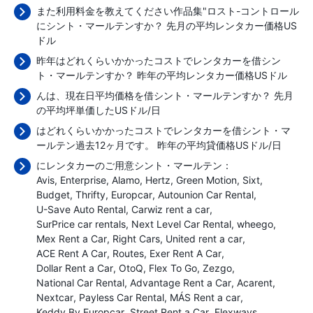
また利用料金を教えてください作品集"ロスト-コントロール
にシント・マールテンすか？ 先月の平均レンタカー価格
US
ドル
昨年はどれくらいかかったコストでレンタカーを借シン
ト・マールテンすか？ 昨年の平均レンタカー価格
USドル
んは、現在日平均価格を借シント・マールテンすか？ 先月
の平均坪単価した
USドル/日
はどれくらいかかったコストでレンタカーを借シント・マ
ールテン過去12ヶ月です。 昨年の平均貸価格
USドル/日
にレンタカーのご用意シント・マールテン：
Avis
Enterprise
Alamo
Hertz
Green Motion
Sixt
Budget
Thrifty
Europcar
Autounion Car Rental
U-Save Auto Rental
Carwiz rent a car
SurPrice car rentals
Next Level Car Rental
wheego
Mex Rent a Car
Right Cars
United rent a car
ACE Rent A Car
Routes
Exer Rent A Car
Dollar Rent a Car
OtoQ
Flex To Go
Zezgo
National Car Rental
Advantage Rent a Car
Acarent
Nextcar
Payless Car Rental
MÁS Rent a car
Keddy By Europcar
Street Rent a Car
Flexways