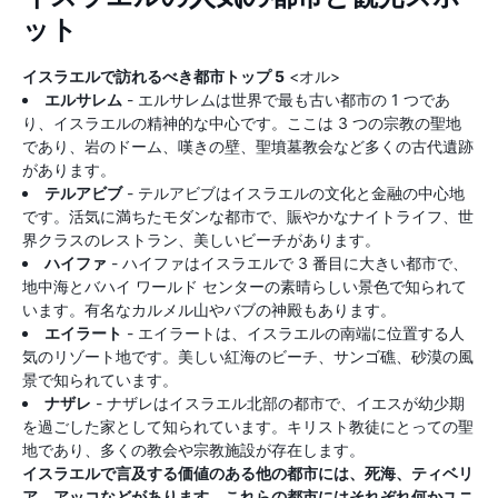
ット
イスラエルで訪れるべき都市トップ 5
<オル>
エルサレム
- エルサレムは世界で最も古い都市の 1 つであ
り、イスラエルの精神的な中心です。ここは 3 つの宗教の聖地
であり、岩のドーム、嘆きの壁、聖墳墓教会など多くの古代遺跡
があります。
テルアビブ
- テルアビブはイスラエルの文化と金融の中心地
です。活気に満ちたモダンな都市で、賑やかなナイトライフ、世
界クラスのレストラン、美しいビーチがあります。
ハイファ
- ハイファはイスラエルで 3 番目に大きい都市で、
地中海とバハイ ワールド センターの素晴らしい景色で知られて
います。有名なカルメル山やバブの神殿もあります。
エイラート
- エイラートは、イスラエルの南端に位置する人
気のリゾート地です。美しい紅海のビーチ、サンゴ礁、砂漠の風
景で知られています。
ナザレ
- ナザレはイスラエル北部の都市で、イエスが幼少期
を過ごした家として知られています。キリスト教徒にとっての聖
地であり、多くの教会や宗教施設が存在します。
イスラエルで言及する価値のある他の都市には、死海、ティベリ
ア、アッコなどがあります。これらの都市にはそれぞれ何かユニ