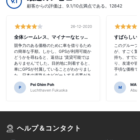
9.1
顧客からの評価は、9.1/10点満点である。12842
26-12-2020
全体シームレス、マイナーなヒップアップ
すばらしい
競争力のある価格のために車を借りるため
このグループ
の簡単な手順。しかし、GPSが利用可能か
が、すごく驚
どうかを尋ねると、返信は '賃貸可能では
持ち、すでに
ありません'でした。目的地に到着すると、
り、友達や皆
車にGPSが付属していることがわかりまし
手頃な価格で
た。日本の道路をナビゲートする必要があ
う。
るのでGPSを購入することに決めたのは恐
Pei Ghim Poh
MAI
ろしいことでした。
P
M
Luchthaven Fukuoka
Abu D
ヘルプ＆コンタクト