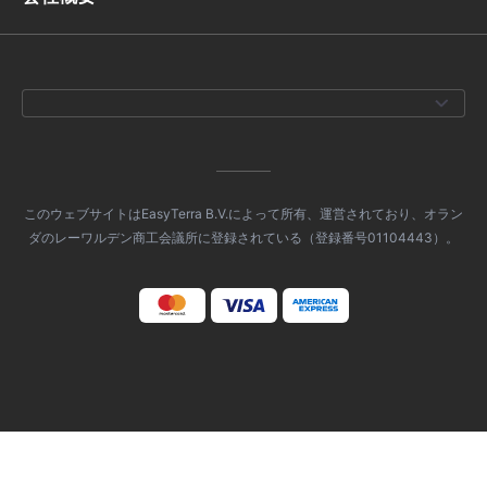
このウェブサイトはEasyTerra B.V.によって所有、運営されており、オラン
ダのレーワルデン商工会議所に登録されている（登録番号01104443）。