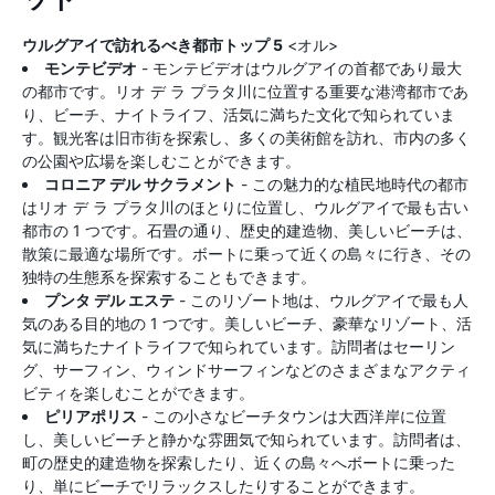
ウルグアイで訪れるべき都市トップ 5
<オル>
モンテビデオ
- モンテビデオはウルグアイの首都であり最大
の都市です。リオ デ ラ プラタ川に位置する重要な港湾都市であ
り、ビーチ、ナイトライフ、活気に満ちた文化で知られていま
す。観光客は旧市街を探索し、多くの美術館を訪れ、市内の多く
の公園や広場を楽しむことができます。
コロニア デル サクラメント
- この魅力的な植民地時代の都市
はリオ デ ラ プラタ川のほとりに位置し、ウルグアイで最も古い
都市の 1 つです。石畳の通り、歴史的建造物、美しいビーチは、
散策に最適な場所です。ボートに乗って近くの島々に行き、その
独特の生態系を探索することもできます。
プンタ デル エステ
- このリゾート地は、ウルグアイで最も人
気のある目的地の 1 つです。美しいビーチ、豪華なリゾート、活
気に満ちたナイトライフで知られています。訪問者はセーリン
グ、サーフィン、ウィンドサーフィンなどのさまざまなアクティ
ビティを楽しむことができます。
ピリアポリス
- この小さなビーチタウンは大西洋岸に位置
し、美しいビーチと静かな雰囲気で知られています。訪問者は、
町の歴史的建造物を探索したり、近くの島々へボートに乗った
り、単にビーチでリラックスしたりすることができます。