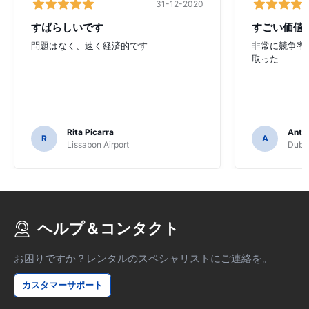
31-12-2020
すばらしいです
すごい価値
問題はなく、速く経済的です
非常に競争率
取った
Rita Picarra
Anth
R
A
Lissabon Airport
Dubli
ヘルプ＆コンタクト
お困りですか？レンタルのスペシャリストにご連絡を。
カスタマーサポート