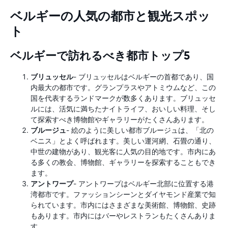
ベルギーの人気の都市と観光スポッ
ト
ベルギーで訪れるべき都市トップ5
ブリュッセル
- ブリュッセルはベルギーの首都であり、国
内最大の都市です。グランプラスやアトミウムなど、この
国を代表するランドマークが数多くあります。ブリュッセ
ルには、活気に満ちたナイトライフ、おいしい料理、そし
て探索すべき博物館やギャラリーがたくさんあります。
ブルージュ
- 絵のように美しい都市ブルージュは、「北の
ベニス」とよく呼ばれます。美しい運河網、石畳の通り、
中世の建物があり、観光客に人気の目的地です。市内にあ
る多くの教会、博物館、ギャラリーを探索することもでき
ます。
アントワープ
- アントワープはベルギー北部に位置する港
湾都市です。ファッションシーンとダイヤモンド産業で知
られています。市内にはさまざまな美術館、博物館、史跡
もあります。市内にはバーやレストランもたくさんありま
す。