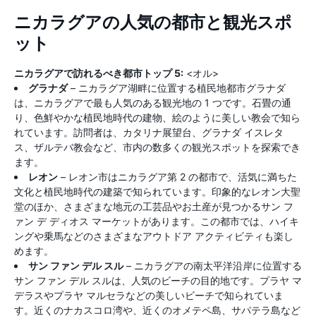
ニカラグアの人気の都市と観光スポ
ット
ニカラグアで訪れるべき都市トップ 5:
<オル>
グラナダ
– ニカラグア湖畔に位置する植民地都市グラナダ
は、ニカラグアで最も人気のある観光地の 1 つです。石畳の通
り、色鮮やかな植民地時代の建物、絵のように美しい教会で知ら
れています。訪問者は、カタリナ展望台、グラナダ イスレタ
ス、ザルテバ教会など、市内の数多くの観光スポットを探索でき
ます。
レオン
– レオン市はニカラグア第 2 の都市で、活気に満ちた
文化と植民地時代の建築で知られています。印象的なレオン大聖
堂のほか、さまざまな地元の工芸品やお土産が見つかるサン フ
ァン デ ディオス マーケットがあります。この都市では、ハイキ
ングや乗馬などのさまざまなアウトドア アクティビティも楽し
めます。
サン ファン デル スル
– ニカラグアの南太平洋沿岸に位置する
サン ファン デル スルは、人気のビーチの目的地です。プラヤ マ
デラスやプラヤ マルセラなどの美しいビーチで知られていま
す。近くのナカスコロ湾や、近くのオメテペ島、サパテラ島など