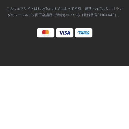
このウェブサイトはEasyTerra B.V.によって所有、運営されており、オラン
ダのレーワルデン商工会議所に登録されている（登録番号01104443）。