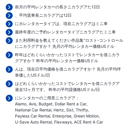
前月の平均レンタカーの長さニカラグアた12日
、平均賃車長ニカラグアは12日
にホレンタカータイプは、現在ニカラグアはミニ車
最終年度のご予約レンタカータイプニカラグアたミニ車
また利用料金を教えてください作品集"ロスト-コントロール
にニカラグアすか？ 先月の平均レンタカー価格
USドル
昨年はどれくらいかかったコストでレンタカーを借ニカラ
グアすか？ 昨年の平均レンタカー価格
USドル
んは、現在日平均価格を借ニカラグアすか？ 先月の平均坪
単価した
USドル/日
はどれくらいかかったコストでレンタカーを借ニカラグア
過去12ヶ月です。 昨年の平均貸価格
USドル/日
にレンタカーのご用意ニカラグア：
Alamo
Avis
Budget
Dollar Rent a Car
National Car Rental
Hertz
Sixt
Thrifty
Payless Car Rental
Enterprise
Green Motion
U-Save Auto Rental
Flexways
ACE Rent A Car