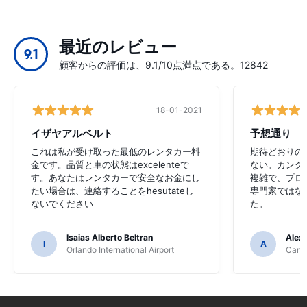
最近のレビュー
9.1
顧客からの評価は、9.1/10点満点である。12842
18-01-2021
イザヤアルベルト
予想通り
これは私が受け取った最低のレンタカー料
期待どおりの
金です。品質と車の状態はexcelenteで
ない。カンク
す。あなたはレンタカーで安全なお金にし
複雑で、プロ
たい場合は、連絡することをhesutateし
専門家ではな
ないでください
た。
Isaias Alberto Beltran
Alex
I
A
Orlando International Airport
Cancu