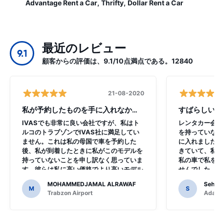
Advantage Rent a Car
Thrifty
Dollar Rent a Car
最近のレビュー
9.1
顧客からの評価は、9.1/10点満点である。12840
21-08-2020
私が予約したものを手に入れなかった
すばらしい
IVASでも非常に良い会社ですが、私はト
レンタカー会
ルコのトラブゾンでIVAS社に満足してい
を持っていな
ません。これは私の母国で車を予約した
に入れました
後、私が到着したときに私がこのモデルを
きていて、私
持っていないことを申し訳なく思っていま
私の車で私を
す。彼らは私に高い価格でより高いモデル
せんでした。
を得るように強制します。
のドライバー
MOHAMMEDJAMAL ALRAWAF
Sehn
ためにそれを
M
S
Trabzon Airport
Adan
トは非常に楽
た。