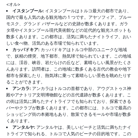
<オル>
イスタンブール:
イスタンブールはトルコ最大の都市であり、
国内で最も人気のある観光地の 1 つです。アヤソフィア、ブルー
モスク、グランド バザールなどの史跡が数多くあります。ガラ
タ塔やイスタンブール現代美術館などの近代的な観光スポットも
数多くあります。この都市は、活気に満ちたナイトライフ、おい
しい食べ物、活気のある市場で知られています。
カッパドキア:
カッパドキアはトルコ中部のユニークな地域
で、妖精の煙突、地下都市、熱気球で知られています。この地域
には、渓谷、峡谷、岩だらけの丘など、素晴らしい風景がたくさ
んあります。訪問者は、この地域に数多くある古代の教会や地下
都市を探索したり、熱気球に乗って素晴らしい景色を眺めたりす
ることができます。
アンカラ:
アンカラはトルコの首都であり、アウグストゥス神
殿やアナトリア文明博物館などの古代遺跡が数多くあります。こ
の街は活気に満ちたナイトライフでも知られており、探索できる
バーやクラブが数多くあります。この都市には、トルコで最高の
ショッピング街の本拠地もあり、散策できるモールや市場が数多
くあります。
アンタルヤ:
アンタルヤは、美しいビーチと活気に満ちたナイ
トライフで知られる、トルコで人気のビーチの目的地です。この