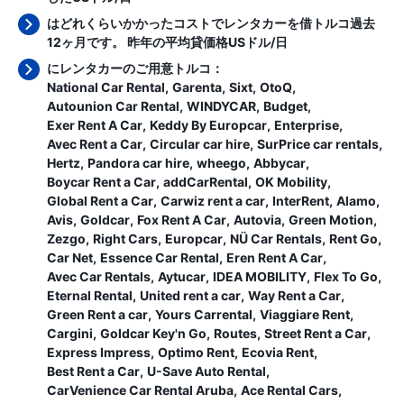
はどれくらいかかったコストでレンタカーを借トルコ過去
12ヶ月です。 昨年の平均貸価格
USドル/日
にレンタカーのご用意トルコ：
National Car Rental
Garenta
Sixt
OtoQ
Autounion Car Rental
WINDYCAR
Budget
Exer Rent A Car
Keddy By Europcar
Enterprise
Avec Rent a Car
Circular car hire
SurPrice car rentals
Hertz
Pandora car hire
wheego
Abbycar
Boycar Rent a Car
addCarRental
OK Mobility
Global Rent a Car
Carwiz rent a car
InterRent
Alamo
Avis
Goldcar
Fox Rent A Car
Autovia
Green Motion
Zezgo
Right Cars
Europcar
NÜ Car Rentals
Rent Go
Car Net
Essence Car Rental
Eren Rent A Car
Avec Car Rentals
Aytucar
IDEA MOBILITY
Flex To Go
Eternal Rental
United rent a car
Way Rent a Car
Green Rent a car
Yours Carrental
Viaggiare Rent
Cargini
Goldcar Key'n Go
Routes
Street Rent a Car
Express Impress
Optimo Rent
Ecovia Rent
Best Rent a Car
U-Save Auto Rental
CarVenience Car Rental Aruba
Ace Rental Cars